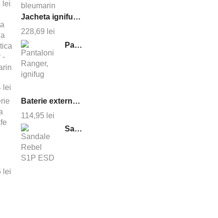
5
lei
Jacheta ignifuga antistatica cruiser - bleumarin
228,69
lei
Pantaloni Ranger, ignifug
4
lei
Baterie externa magsafe 10000 mAh
114,95
lei
Sandale Rebel S1P ESD
6
lei