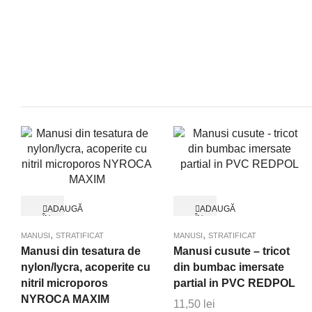
ADAUGĂ
ADAUGĂ
ÎN
ÎN
Quick View
Quick View
COȘ
COȘ
,
,
MANUSI
STRATIFICAT
MANUSI
STRATIFICAT
Manusi din tesatura de
Manusi cusute – tricot
nylon/lycra, acoperite cu
din bumbac imersate
nitril microporos
partial in PVC REDPOL
NYROCA MAXIM
11,50
lei