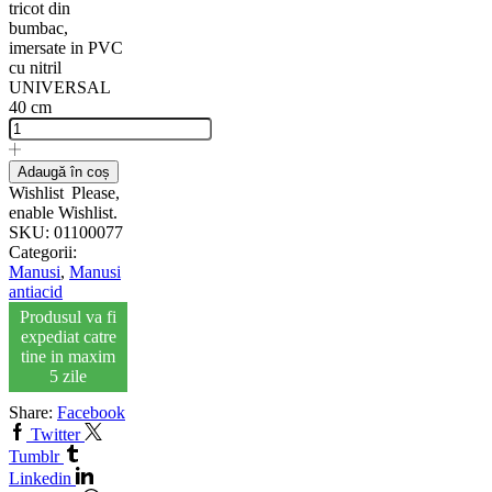
tricot din
bumbac,
imersate in PVC
cu nitril
UNIVERSAL
40 cm
Adaugă în coș
Wishlist
Please,
enable Wishlist.
SKU:
01100077
Categorii:
Manusi
,
Manusi
antiacid
Produsul va fi
expediat catre
tine in maxim
5 zile
Share:
Facebook
Twitter
Tumblr
Linkedin