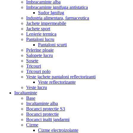
Imbracaminte alba
Imbracaminte ignifuga antistatica
Sudor Ignifug
Industria alimentara, farmaceutica
Jachete impermeabile
Jachete sport
Lenjerie termica
Pantaloni lucru
Pantaloni scurti
Pelerine ploaie
Salopete lucru
Sosete
Tricouri
Tricouri polo
Veste jachete pantaloni reflectorizanti
Veste reflectorizante
Veste lucru
Incaltaminte
Base
Incaltaminte alba
Bocanci protectie S3
Bocanci protectie
Bocanci inalti jandarmi
Cizme
Cizme electroizolante