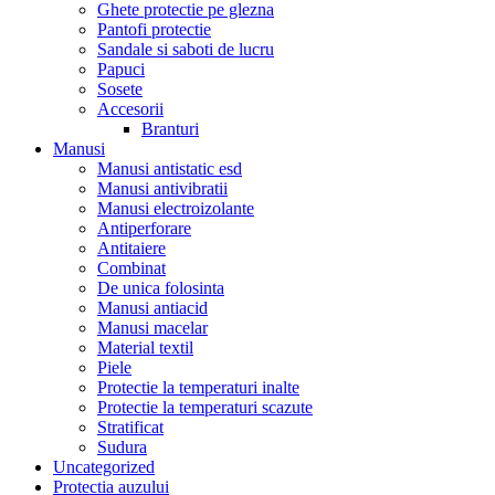
Ghete protectie pe glezna
Pantofi protectie
Sandale si saboti de lucru
Papuci
Sosete
Accesorii
Branturi
Manusi
Manusi antistatic esd
Manusi antivibratii
Manusi electroizolante
Antiperforare
Antitaiere
Combinat
De unica folosinta
Manusi antiacid
Manusi macelar
Material textil
Piele
Protectie la temperaturi inalte
Protectie la temperaturi scazute
Stratificat
Sudura
Uncategorized
Protectia auzului