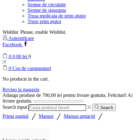
Semne de circulatie
Semne de siguranta
Trusa medicala de prim ajutor
Truse prim ajutor
Wishlist
Please, enable Wishlist.
Autentificare
Facebook
0
0,00
lei
0
0
Cos de cumparaturi
No products in the cart.
Revino la magazin
Adauga produse de
700,00
lei
pentru livrare gratuita.
Felicitari! Ai
livrare gratuita.
Search input
Search
/
/
/
Prima pagină
Manusi
Manusi antiacid