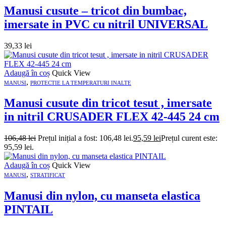
Manusi cusute – tricot din bumbac,
imersate in PVC cu nitril UNIVERSAL
39,33
lei
Adaugă în coș
Quick View
,
MANUSI
PROTECTIE LA TEMPERATURI INALTE
Manusi cusute din tricot tesut , imersate
in nitril CRUSADER FLEX 42-445 24 cm
106,48
lei
Prețul inițial a fost: 106,48 lei.
95,59
lei
Prețul curent este:
95,59 lei.
Adaugă în coș
Quick View
,
MANUSI
STRATIFICAT
Manusi din nylon, cu manseta elastica
PINTAIL