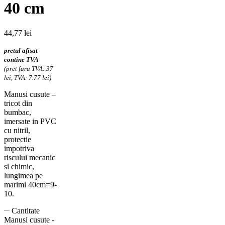
40 cm
44,77
lei
pretul afisat
contine TVA
(pret fara TVA: 37
lei, TVA: 7.77 lei)
Manusi cusute –
tricot din
bumbac,
imersate in PVC
cu nitril,
protectie
impotriva
riscului mecanic
si chimic,
lungimea pe
marimi 40cm=9-
10.
Cantitate
Manusi cusute -