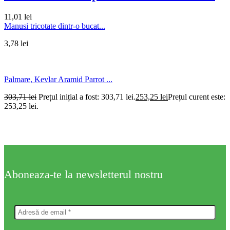
11,01
lei
Manusi tricotate dintr-o bucat...
3,78
lei
Palmare, Kevlar Aramid Parrot ...
303,71
lei
Prețul inițial a fost: 303,71 lei.
253,25
lei
Prețul curent este:
253,25 lei.
Aboneaza-te la newsletterul nostru