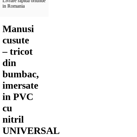
Livrare rapida oriunde
in Romania
Manusi
cusute
– tricot
din
bumbac,
imersate
in PVC
cu
nitril
UNIVERSAL