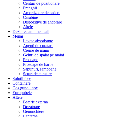
Centuri de pozitionare
Franghii
Amortizoare de cadere
Carabine
Dispozitive de ancorare
Altele
Dezinfectanti medicali
Menaj
Lavete absorbante
Agenti de curatare
Creme de maini
Geluri de spalat pe maini
Prosoape
Prosoape de hartie
Sapunuri, sampoane
Seturi de curatare
Solutii fose
Containere
Cos gunoi inox
Europubele
Altele
Baterie externa
Dozatoare
Genunchiere
Lanterne