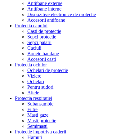
Antifoane externe
Antifoane interne
Dispozitive electronice de protectie
Accesorii antifoane
Protectia capului
Casti de protectie
Sepci protectie
Sepci palarii
Caciuli
Bonete bandane
Accesorii casti
Protectia ochilor
Ochelari de protectie
Viziere
Ochelari
Pentru sudori
Altele
Protectia respiratiei
Subansamble
Filtre
Masti gaze
Masti protectie
Semimasti
Protectie impotriva caderii
Hamuri