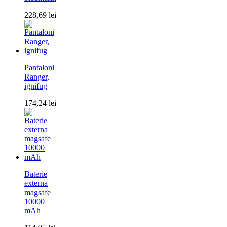
228,69
lei
Pantaloni
Ranger,
ignifug
174,24
lei
Baterie
externa
magsafe
10000
mAh