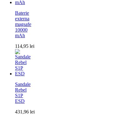
Baterie
externa
magsafe
10000
mAh
114,95
lei
Sandale
Rebel
S1P
ESD
431,96
lei