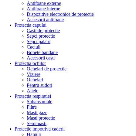
Antifoane externe
Antifoane interne
Dispozitive electronice de protectie
Accesorii antifoane
Protectia capului
Casti de protectie
Sepci protectie
Sepci palarii
Caciuli
Bonete bandane
Accesorii casti
Protectia ochilor
Ochelari de protectie
Viziere
Ochelari
Pentru sudori
Altele
Protectia respiratiei
Subansamble
Filtre
Masti gaze
Masti protectie
Semimasti
Protectie impotriva caderii
Hamuri