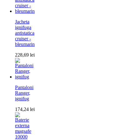
Jacheta
ignifuga
antistatica
cruiser -
bleumarin
228,69
lei
Pantaloni
Ranger,
ignifug
174,24
lei