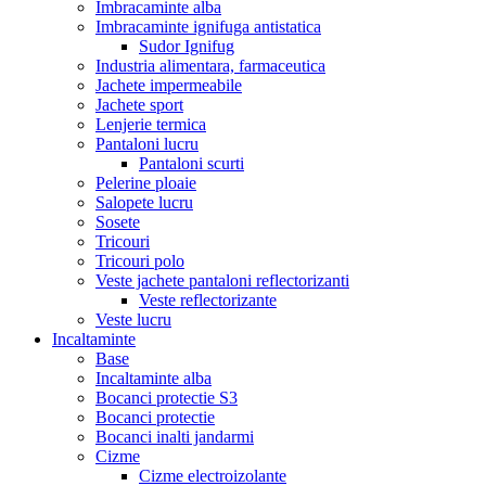
Imbracaminte alba
Imbracaminte ignifuga antistatica
Sudor Ignifug
Industria alimentara, farmaceutica
Jachete impermeabile
Jachete sport
Lenjerie termica
Pantaloni lucru
Pantaloni scurti
Pelerine ploaie
Salopete lucru
Sosete
Tricouri
Tricouri polo
Veste jachete pantaloni reflectorizanti
Veste reflectorizante
Veste lucru
Incaltaminte
Base
Incaltaminte alba
Bocanci protectie S3
Bocanci protectie
Bocanci inalti jandarmi
Cizme
Cizme electroizolante