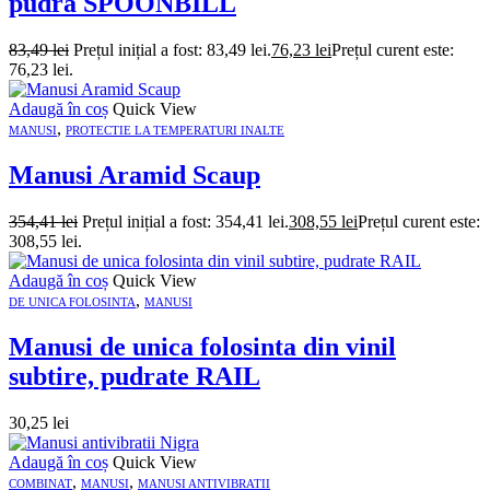
pudra SPOONBILL
83,49
lei
Prețul inițial a fost: 83,49 lei.
76,23
lei
Prețul curent este:
76,23 lei.
Adaugă în coș
Quick View
,
MANUSI
PROTECTIE LA TEMPERATURI INALTE
Manusi Aramid Scaup
354,41
lei
Prețul inițial a fost: 354,41 lei.
308,55
lei
Prețul curent este:
308,55 lei.
Adaugă în coș
Quick View
,
DE UNICA FOLOSINTA
MANUSI
Manusi de unica folosinta din vinil
subtire, pudrate RAIL
30,25
lei
Adaugă în coș
Quick View
,
,
COMBINAT
MANUSI
MANUSI ANTIVIBRATII