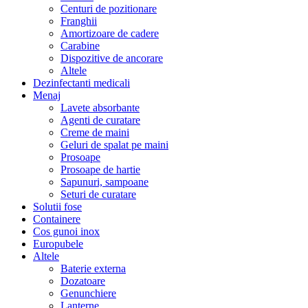
Centuri de pozitionare
Franghii
Amortizoare de cadere
Carabine
Dispozitive de ancorare
Altele
Dezinfectanti medicali
Menaj
Lavete absorbante
Agenti de curatare
Creme de maini
Geluri de spalat pe maini
Prosoape
Prosoape de hartie
Sapunuri, sampoane
Seturi de curatare
Solutii fose
Containere
Cos gunoi inox
Europubele
Altele
Baterie externa
Dozatoare
Genunchiere
Lanterne