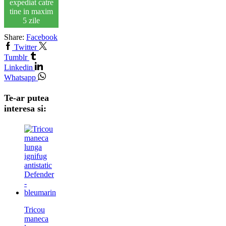
expediat catre
tine in maxim
5 zile
Share:
Facebook
Twitter
Tumblr
Linkedin
Whatsapp
Te-ar putea
interesa si:
Tricou
maneca