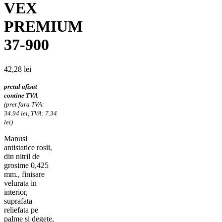
VEX
PREMIUM
37-900
42,28
lei
pretul afisat
contine TVA
(pret fara TVA:
34.94 lei, TVA: 7.34
lei)
Manusi
antistatice rosii,
din nitril de
grosime 0,425
mm., finisare
velurata in
interior,
suprafata
reliefata pe
palme si degete,