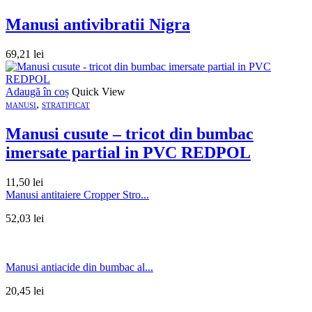
Manusi antivibratii Nigra
69,21
lei
Adaugă în coș
Quick View
,
MANUSI
STRATIFICAT
Manusi cusute – tricot din bumbac
imersate partial in PVC REDPOL
11,50
lei
Manusi antitaiere Cropper Stro...
52,03
lei
Manusi antiacide din bumbac al...
20,45
lei