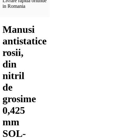
Livrare rapida oriunde
in Romania
Manusi
antistatice
rosii,
din
nitril
de
grosime
0,425
mm
SOL-