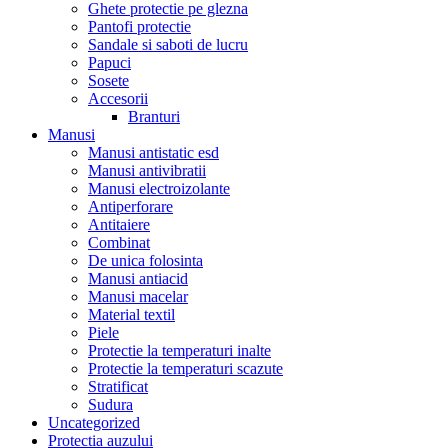
Ghete protectie pe glezna
Pantofi protectie
Sandale si saboti de lucru
Papuci
Sosete
Accesorii
Branturi
Manusi
Manusi antistatic esd
Manusi antivibratii
Manusi electroizolante
Antiperforare
Antitaiere
Combinat
De unica folosinta
Manusi antiacid
Manusi macelar
Material textil
Piele
Protectie la temperaturi inalte
Protectie la temperaturi scazute
Stratificat
Sudura
Uncategorized
Protectia auzului