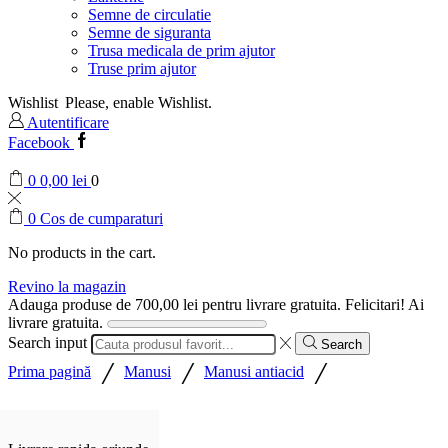
Semne de circulatie
Semne de siguranta
Trusa medicala de prim ajutor
Truse prim ajutor
Wishlist
Please, enable Wishlist.
Autentificare
Facebook
0
0,00
lei
0
0
Cos de cumparaturi
No products in the cart.
Revino la magazin
Adauga produse de
700,00
lei
pentru livrare gratuita.
Felicitari! Ai
livrare gratuita.
Search input
Search
/
/
/
Prima pagină
Manusi
Manusi antiacid