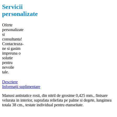
Servicii
personalizate
Oferte
personalizate
si
consultanta!
Contacteaza-
ne si gasim
impreuna o
solutie
pentru
nevoile
tale.
Descriere
Informații suplimentare
Manusi antistatice rosii, din nitril de grosime 0,425 mm., finisare
velurata in interior, suprafata reliefata pe palme si degete, lungimea
totala 38 cm., testate individual pentru etanseitate.