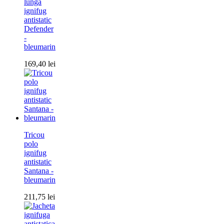
lunga
ignifug
antistatic
Defender
-
bleumarin
169,40
lei
Tricou
polo
ignifug
antistatic
Santana -
bleumarin
211,75
lei