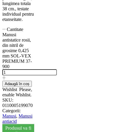
lungimea totala
38 cm., testate
individual pentru
etanseitate.
Cantitate
Manusi
antistatice rosii,
din nitril de
grosime 0,425
mm SOL-VEX
PREMIUM 37-
900
Adaugă în coș
Wishlist
Please,
enable Wishlist.
SKU:
0110005199070
Categorii:
Manusi
,
Manusi
antiacid
Produsul va fi