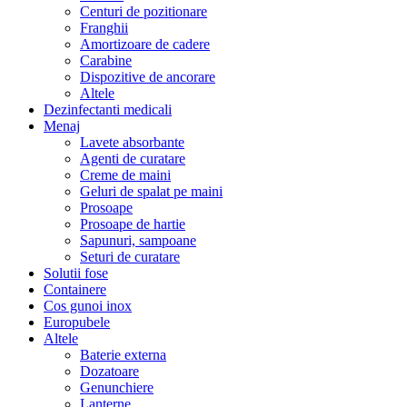
Centuri de pozitionare
Franghii
Amortizoare de cadere
Carabine
Dispozitive de ancorare
Altele
Dezinfectanti medicali
Menaj
Lavete absorbante
Agenti de curatare
Creme de maini
Geluri de spalat pe maini
Prosoape
Prosoape de hartie
Sapunuri, sampoane
Seturi de curatare
Solutii fose
Containere
Cos gunoi inox
Europubele
Altele
Baterie externa
Dozatoare
Genunchiere
Lanterne