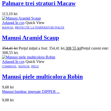
Palmare trei straturi Macaw
113,10
lei
Adaugă în coș
Quick View
,
MANUSI
PROTECTIE LA TEMPERATURI INALTE
Manusi Aramid Scaup
354,41
lei
Prețul inițial a fost: 354,41 lei.
308,55
lei
Prețul curent este:
308,55 lei.
Adaugă în coș
Quick View
,
,
COMBINAT
MANUSI
PIELE
Manusi piele multicolora Robin
9,68
lei
Manusi bumbac imersate DIPPER ...
9,08
lei