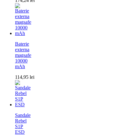
174,24
lei
Baterie
externa
magsafe
10000
mAh
114,95
lei
Sandale
Rebel
S1P
ESD