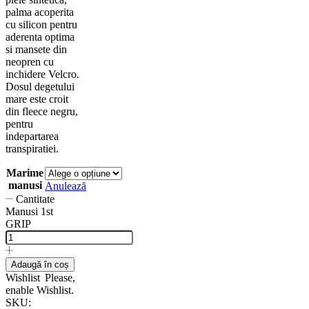
palma acoperita
cu silicon pentru
aderenta optima
si mansete din
neopren cu
inchidere Velcro.
Dosul degetului
mare este croit
din fleece negru,
pentru
indepartarea
transpiratiei.
Marime
manusi
Anulează
Cantitate
Manusi 1st
GRIP
Adaugă în coș
Wishlist
Please,
enable Wishlist.
SKU: