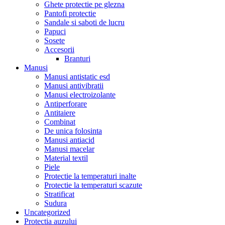
Ghete protectie pe glezna
Pantofi protectie
Sandale si saboti de lucru
Papuci
Sosete
Accesorii
Branturi
Manusi
Manusi antistatic esd
Manusi antivibratii
Manusi electroizolante
Antiperforare
Antitaiere
Combinat
De unica folosinta
Manusi antiacid
Manusi macelar
Material textil
Piele
Protectie la temperaturi inalte
Protectie la temperaturi scazute
Stratificat
Sudura
Uncategorized
Protectia auzului