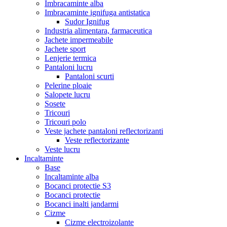
Imbracaminte alba
Imbracaminte ignifuga antistatica
Sudor Ignifug
Industria alimentara, farmaceutica
Jachete impermeabile
Jachete sport
Lenjerie termica
Pantaloni lucru
Pantaloni scurti
Pelerine ploaie
Salopete lucru
Sosete
Tricouri
Tricouri polo
Veste jachete pantaloni reflectorizanti
Veste reflectorizante
Veste lucru
Incaltaminte
Base
Incaltaminte alba
Bocanci protectie S3
Bocanci protectie
Bocanci inalti jandarmi
Cizme
Cizme electroizolante