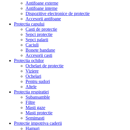
Antifoane externe
Antifoane interne
Dispozitive electronice de protectie
Accesorii antifoane
Protectia capului
Casti de protectie
Sepci protectie
Sepci palarii
Caciuli
Bonete bandane
Accesorii casti
Protectia ochilor
Ochelari de protectie
Viziere
Ochelari
Pentru sudori
Altele
Protectia respiratiei
Subansamble
Filtre
Masti gaze
Masti protectie
Semimasti
Protectie impotriva caderii
Hamuri