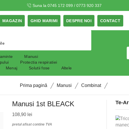
Suna la 0745 172 099 / 0773 920 337
MAGAZIN
GHID MARIMI
DESPRE NOI
CONTACT
ile
taminte
Manusi
pului
Protectia respiratiei
Menaj
Solutii fose
Altele
/
/
/
Prima pagină
Manusi
Combinat
Te-Ar
Manusi 1st BLEACK
108,90
lei
pretul afisat contine TVA