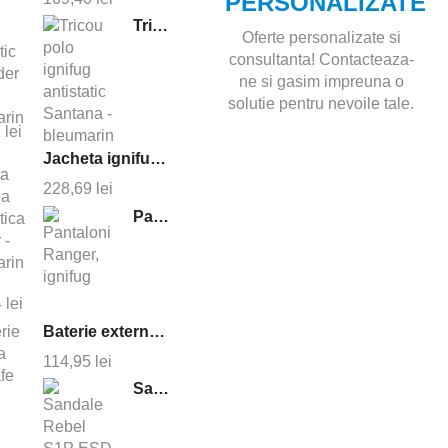
PERSONALIZATE
Tricou polo ignifug antistatic Santana - bleumarin
Oferte personalizate si
consultanta! Contacteaza-
ne si gasim impreuna o
solutie pentru nevoile tale.
5
lei
Jacheta ignifuga antistatica cruiser - bleumarin
228,69
lei
Pantaloni Ranger, ignifug
4
lei
Baterie externa magsafe 10000 mAh
114,95
lei
Sandale Rebel S1P ESD