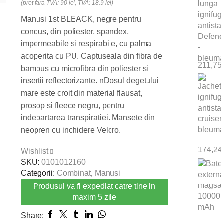
(pret fara TVA: 90 lei, TVA: 18.9 lei)
Manusi 1st BLEACK, negre pentru
condus, din poliester, spandex,
impermeabile si respirabile, cu palma
acoperita cu PU. Captuseala din fibra de
211,7
bambus cu microfibra din poliester si
insertii reflectorizante. nDosul degetului
mare este croit din material flausat,
prosop si fleece negru, pentru
indepartarea transpiratiei. Mansete din
neopren cu inchidere Velcro.
174,2
Wishlist
SKU:
0101012160
Categorii:
Combinat
,
Manusi
Produsul va fi expediat catre tine in
maxim 5 zile
Share: