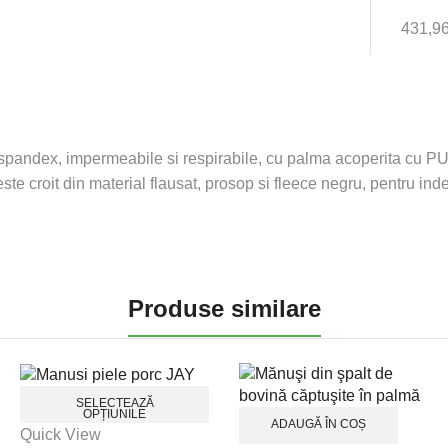
431,9
pandex, impermeabile si respirabile, cu palma acoperita cu PU.
 este croit din material flausat, prosop si fleece negru, pentru i
Produse similare
SELECTEAZĂ
OPȚIUNILE
ADAUGĂ ÎN COȘ
Acest
Quick View