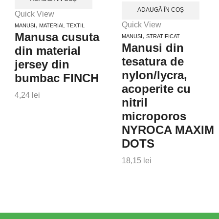
ADAUGĂ ÎN COȘ
Quick View
,
Quick View
MANUSI
MATERIAL TEXTIL
Manusa cusuta
,
MANUSI
STRATIFICAT
Manusi din
din material
tesatura de
jersey din
nylon/lycra,
bumbac FINCH
acoperite cu
4,24
lei
nitril
microporos
NYROCA MAXIM
DOTS
18,15
lei