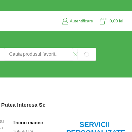
Servicii personalizate si consultanta
Contact
0
Autentificare
0,00
lei
Search
SEARCH
input
 Putea Interesa Si:
Tricou maneca lunga ignifug antistatic Defender - bleumarin
SERVICII
169,40
lei