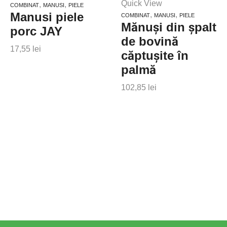
Quick View
produs
,
,
COMBINAT
MANUSI
PIELE
Manusi piele
,
,
are
COMBINAT
MANUSI
PIELE
Mănuşi din şpalt
mai
porc JAY
multe
de bovină
17,55
lei
variații.
căptuşite în
Opțiunile
palmă
pot
fi
102,85
lei
alese
în
pagina
produsului.