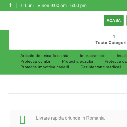
Luni - Vineri 9:00 am - 6:00 pm
ACASA
Toate Categori
Articole de unica folosinta
Imbracaminte
Incal
Protectia ochilor
Protectia auzului
Protectia ca
Protectie impotriva caderii
Dezinfectanti medicali
Livrare rapida oriunde in Romania