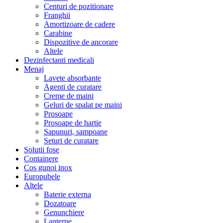
Centuri de pozitionare
Franghii
Amortizoare de cadere
Carabine
Dispozitive de ancorare
Altele
Dezinfectanti medicali
Menaj
Lavete absorbante
Agenti de curatare
Creme de maini
Geluri de spalat pe maini
Prosoape
Prosoape de hartie
Sapunuri, sampoane
Seturi de curatare
Solutii fose
Containere
Cos gunoi inox
Europubele
Altele
Baterie externa
Dozatoare
Genunchiere
Lanterne