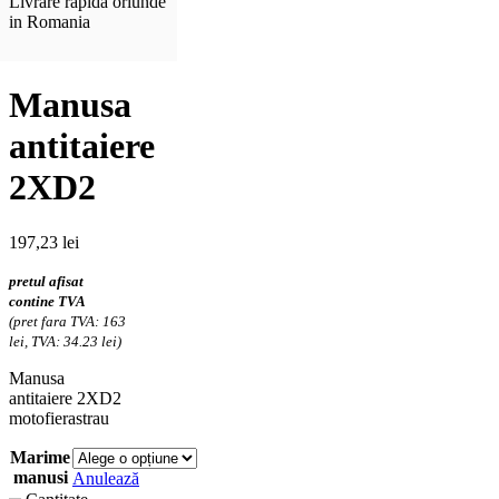
Livrare rapida oriunde
in Romania
Manusa
antitaiere
2XD2
197,23
lei
pretul afisat
contine TVA
(pret fara TVA: 163
lei, TVA: 34.23 lei)
Manusa
antitaiere 2XD2
motofierastrau
Marime
manusi
Anulează