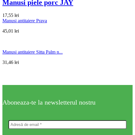
Manusi piele porc JAY
17,55
lei
Manusi antitaiere Prava
45,01
lei
Manusi antitaiere Sitta Palm n...
31,46
lei
Aboneaza-te la newsletterul nostru