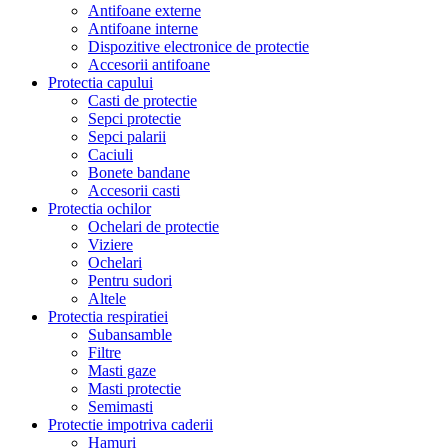
Antifoane externe
Antifoane interne
Dispozitive electronice de protectie
Accesorii antifoane
Protectia capului
Casti de protectie
Sepci protectie
Sepci palarii
Caciuli
Bonete bandane
Accesorii casti
Protectia ochilor
Ochelari de protectie
Viziere
Ochelari
Pentru sudori
Altele
Protectia respiratiei
Subansamble
Filtre
Masti gaze
Masti protectie
Semimasti
Protectie impotriva caderii
Hamuri