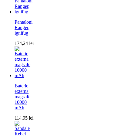
Pantaloni
Ranger,
ignifug
174,24
lei
Baterie
externa
magsafe
10000
mAh
114,95
lei