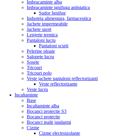
Imbracaminte alba
Imbracaminte ignifuga antistatica
Sudor Ignifug
Industria alimentara, farmaceutica
Jachete impermeabile
Jachete sport
Lenjerie termica
Pantaloni lucru
Pantaloni scurti
Pelerine ploaie
Salopete lucru
Sosete
Tricouri
Tricouri polo
Veste jachete pantaloni reflectorizanti
Veste reflectorizante
Veste lucru
Incaltaminte
Base
Incaltaminte alba
Bocanci protectie S3
Bocanci protectie
Bocanci inalti jandarmi
Cizme
Cizme electroizolante