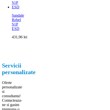
Sandale
Rebel
S1P
ESD
431,96
lei
Servicii
personalizate
Oferte
personalizate
si
consultanta!
Contacteaza-
ne si gasim
impreuna o