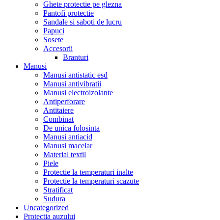
Ghete protectie pe glezna
Pantofi protectie
Sandale si saboti de lucru
Papuci
Sosete
Accesorii
Branturi
Manusi
Manusi antistatic esd
Manusi antivibratii
Manusi electroizolante
Antiperforare
Antitaiere
Combinat
De unica folosinta
Manusi antiacid
Manusi macelar
Material textil
Piele
Protectie la temperaturi inalte
Protectie la temperaturi scazute
Stratificat
Sudura
Uncategorized
Protectia auzului