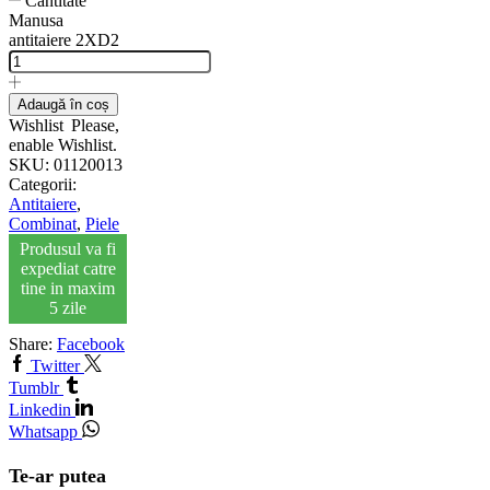
Cantitate
Manusa
antitaiere 2XD2
Adaugă în coș
Wishlist
Please,
enable Wishlist.
SKU:
01120013
Categorii:
Antitaiere
,
Combinat
,
Piele
Produsul va fi
expediat catre
tine in maxim
5 zile
Share:
Facebook
Twitter
Tumblr
Linkedin
Whatsapp
Te-ar putea