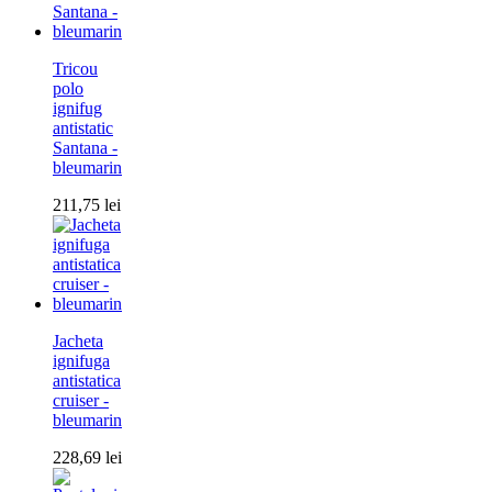
Tricou
polo
ignifug
antistatic
Santana -
bleumarin
211,75
lei
Jacheta
ignifuga
antistatica
cruiser -
bleumarin
228,69
lei