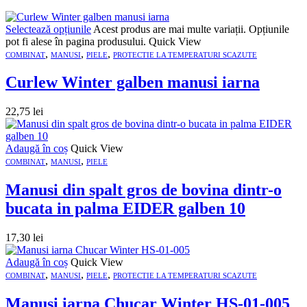
Selectează opțiunile
Acest produs are mai multe variații. Opțiunile
pot fi alese în pagina produsului.
Quick View
,
,
,
COMBINAT
MANUSI
PIELE
PROTECTIE LA TEMPERATURI SCAZUTE
Curlew Winter galben manusi iarna
22,75
lei
Adaugă în coș
Quick View
,
,
COMBINAT
MANUSI
PIELE
Manusi din spalt gros de bovina dintr-o
bucata in palma EIDER galben 10
17,30
lei
Adaugă în coș
Quick View
,
,
,
COMBINAT
MANUSI
PIELE
PROTECTIE LA TEMPERATURI SCAZUTE
Manusi iarna Chucar Winter HS-01-005