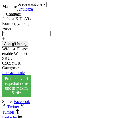
Marime
Anulează
Cantitate
Jacheta X Hi-Vis
Bomber, galben,
verde
Adaugă în coș
Wishlist
Please,
enable Wishlist.
SKU:
C565YGR
Categorie:
Imbracaminte
Produsul va fi
expediat catre
tine in maxim
5 zile
Share:
Facebook
Twitter
Tumblr
Linkedin