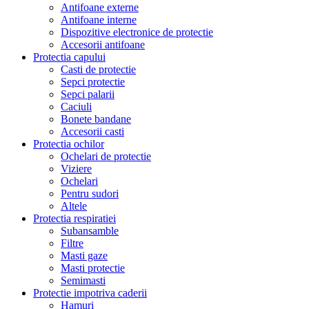
Antifoane externe
Antifoane interne
Dispozitive electronice de protectie
Accesorii antifoane
Protectia capului
Casti de protectie
Sepci protectie
Sepci palarii
Caciuli
Bonete bandane
Accesorii casti
Protectia ochilor
Ochelari de protectie
Viziere
Ochelari
Pentru sudori
Altele
Protectia respiratiei
Subansamble
Filtre
Masti gaze
Masti protectie
Semimasti
Protectie impotriva caderii
Hamuri