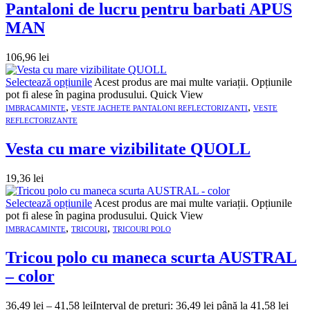
Pantaloni de lucru pentru barbati APUS
MAN
106,96
lei
Selectează opțiunile
Acest produs are mai multe variații. Opțiunile
pot fi alese în pagina produsului.
Quick View
,
,
IMBRACAMINTE
VESTE JACHETE PANTALONI REFLECTORIZANTI
VESTE
REFLECTORIZANTE
Vesta cu mare vizibilitate QUOLL
19,36
lei
Selectează opțiunile
Acest produs are mai multe variații. Opțiunile
pot fi alese în pagina produsului.
Quick View
,
,
IMBRACAMINTE
TRICOURI
TRICOURI POLO
Tricou polo cu maneca scurta AUSTRAL
– color
36,49
lei
–
41,58
lei
Interval de prețuri: 36,49 lei până la 41,58 lei