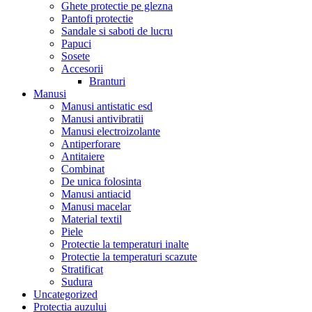
Ghete protectie pe glezna
Pantofi protectie
Sandale si saboti de lucru
Papuci
Sosete
Accesorii
Branturi
Manusi
Manusi antistatic esd
Manusi antivibratii
Manusi electroizolante
Antiperforare
Antitaiere
Combinat
De unica folosinta
Manusi antiacid
Manusi macelar
Material textil
Piele
Protectie la temperaturi inalte
Protectie la temperaturi scazute
Stratificat
Sudura
Uncategorized
Protectia auzului