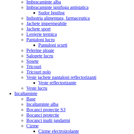
Imbracaminte alba
Imbracaminte ignifuga antistatica
Sudor Ignifug
Industria alimentara, farmaceutica
Jachete impermeabile
Jachete sport
Lenjerie termica
Pantaloni lucru
Pantaloni scurti
Pelerine ploaie
Salopete lucru
Sosete
Tricouri
Tricouri polo
Veste jachete pantaloni reflectorizanti
Veste reflectorizante
Veste lucru
Incaltaminte
Base
Incaltaminte alba
Bocanci protectie S3
Bocanci protectie
Bocanci inalti jandarmi
Cizme
Cizme electroizolante