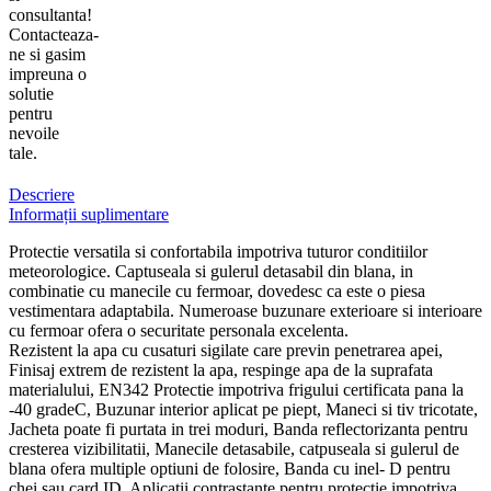
consultanta!
Contacteaza-
ne si gasim
impreuna o
solutie
pentru
nevoile
tale.
Descriere
Informații suplimentare
Protectie versatila si confortabila impotriva tuturor conditiilor
meteorologice. Captuseala si gulerul detasabil din blana, in
combinatie cu manecile cu fermoar, dovedesc ca este o piesa
vestimentara adaptabila. Numeroase buzunare exterioare si interioare
cu fermoar ofera o securitate personala excelenta.
Rezistent la apa cu cusaturi sigilate care previn penetrarea apei,
Finisaj extrem de rezistent la apa, respinge apa de la suprafata
materialului, EN342 Protectie impotriva frigului certificata pana la
-40 gradeC, Buzunar interior aplicat pe piept, Maneci si tiv tricotate,
Jacheta poate fi purtata in trei moduri, Banda reflectorizanta pentru
cresterea vizibilitatii, Manecile detasabile, catpuseala si gulerul de
blana ofera multiple optiuni de folosire, Banda cu inel- D pentru
chei sau card ID, Aplicatii contrastante pentru protectie impotriva