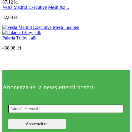
87,12
lei
Vesta Madrid Executive Mesh &#...
52,03
lei
Palaria Trilby , alb
408,98
lei
Aboneaza-te la newsletterul nostru