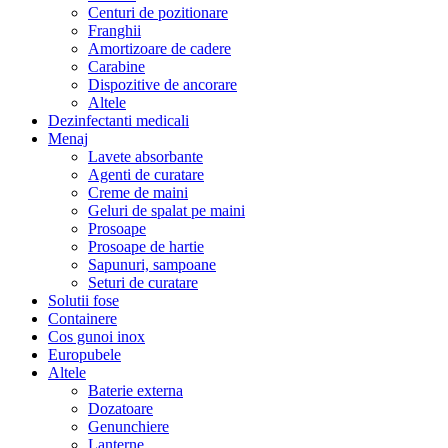
Centuri de pozitionare
Franghii
Amortizoare de cadere
Carabine
Dispozitive de ancorare
Altele
Dezinfectanti medicali
Menaj
Lavete absorbante
Agenti de curatare
Creme de maini
Geluri de spalat pe maini
Prosoape
Prosoape de hartie
Sapunuri, sampoane
Seturi de curatare
Solutii fose
Containere
Cos gunoi inox
Europubele
Altele
Baterie externa
Dozatoare
Genunchiere
Lanterne