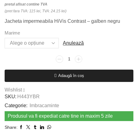
pretul afisat contine TVA
(pret fara TVA: 115 lei, TVA: 24.15 lei)
Jacheta impermeabila HiVis Contrast – galben negru
Marime
Anulează
Cantitate
Jacheta
impermeabila
Adaugă în coș
HiVis
Contrast
Wishlist
-
SKU:
H443YBR
galben
Categorie:
Imbracaminte
negru
Produsul va fi expediat catre tine in maxim 5 zile
Share: