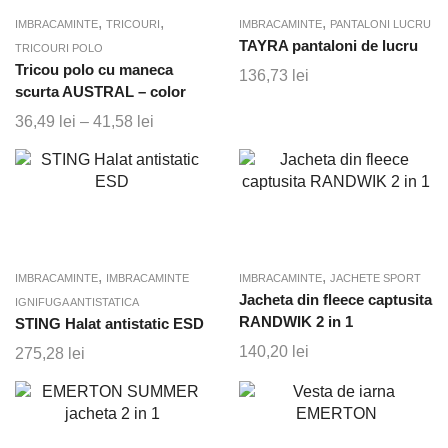
,
,
,
IMBRACAMINTE
TRICOURI
IMBRACAMINTE
PANTALONI LUCRU
TAYRA pantaloni de lucru
TRICOURI POLO
Tricou polo cu maneca
136,73
lei
scurta AUSTRAL – color
36,49
lei
–
41,58
lei
Interval
de
prețuri:
36,49 lei
până
la
41,58 lei
,
,
IMBRACAMINTE
IMBRACAMINTE
IMBRACAMINTE
JACHETE SPORT
Jacheta din fleece captusita
IGNIFUGA ANTISTATICA
RANDWIK 2 in 1
STING Halat antistatic ESD
140,20
lei
275,28
lei