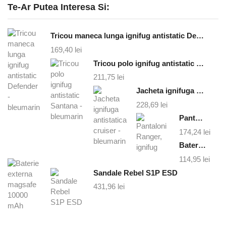
Te-Ar Putea Interesa Si:
Tricou maneca lunga ignifug antistatic Defender - bleumarin
169,40
lei
Tricou polo ignifug antistatic Santana - bleumarin
211,75
lei
Jacheta ignifuga antistatica cruiser - bleumarin
228,69
lei
Pantaloni Ranger, ignifug
174,24
lei
Baterie externa magsafe 10000 mAh
114,95
lei
Sandale Rebel S1P ESD
431,96
lei