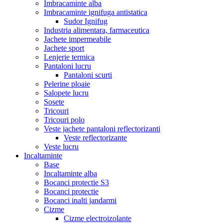
Imbracaminte alba
Imbracaminte ignifuga antistatica
Sudor Ignifug
Industria alimentara, farmaceutica
Jachete impermeabile
Jachete sport
Lenjerie termica
Pantaloni lucru
Pantaloni scurti
Pelerine ploaie
Salopete lucru
Sosete
Tricouri
Tricouri polo
Veste jachete pantaloni reflectorizanti
Veste reflectorizante
Veste lucru
Incaltaminte
Base
Incaltaminte alba
Bocanci protectie S3
Bocanci protectie
Bocanci inalti jandarmi
Cizme
Cizme electroizolante