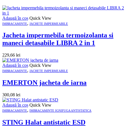
Adaugă în coș
Quick View
,
IMBRACAMINTE
JACHETE IMPERMEABILE
Jacheta impermebila termoizolanta si
maneci detasabile LIBRA 2 in 1
229,66
lei
Adaugă în coș
Quick View
,
IMBRACAMINTE
JACHETE IMPERMEABILE
EMERTON jacheta de iarna
300,08
lei
Adaugă în coș
Quick View
,
IMBRACAMINTE
IMBRACAMINTE IGNIFUGA ANTISTATICA
STING Halat antistatic ESD