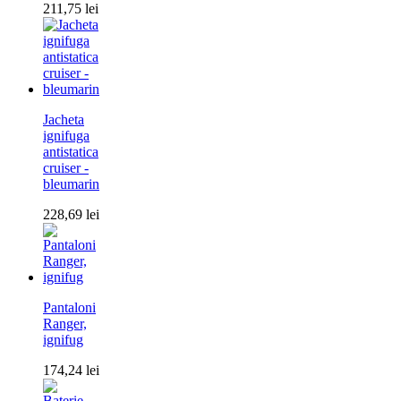
211,75
lei
Jacheta
ignifuga
antistatica
cruiser -
bleumarin
228,69
lei
Pantaloni
Ranger,
ignifug
174,24
lei