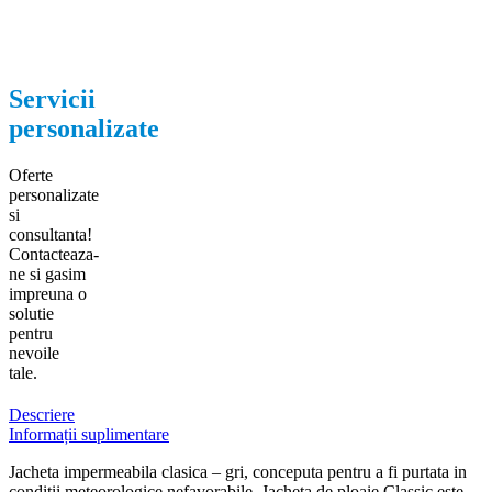
Servicii
personalizate
Oferte
personalizate
si
consultanta!
Contacteaza-
ne si gasim
impreuna o
solutie
pentru
nevoile
tale.
Descriere
Informații suplimentare
Jacheta impermeabila clasica – gri, conceputa pentru a fi purtata in
conditii meteorologice nefavorabile. Jacheta de ploaie Classic este