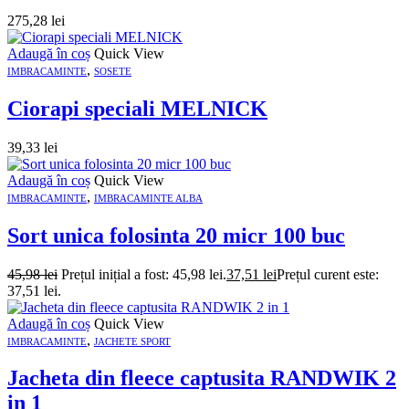
275,28
lei
Adaugă în coș
Quick View
,
IMBRACAMINTE
SOSETE
Ciorapi speciali MELNICK
39,33
lei
Adaugă în coș
Quick View
,
IMBRACAMINTE
IMBRACAMINTE ALBA
Sort unica folosinta 20 micr 100 buc
45,98
lei
Prețul inițial a fost: 45,98 lei.
37,51
lei
Prețul curent este:
37,51 lei.
Adaugă în coș
Quick View
,
IMBRACAMINTE
JACHETE SPORT
Jacheta din fleece captusita RANDWIK 2
in 1