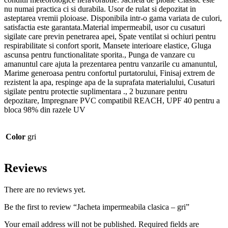
nu numai practica ci si durabila. Usor de rulat si depozitat in
asteptarea vremii ploioase. Disponibila intr-o gama variata de culori,
satisfactia este garantata.Material impermeabil, usor cu cusaturi
sigilate care previn penetrarea apei, Spate ventilat si ochiuri pentru
respirabilitate si confort sporit, Mansete interioare elastice, Gluga
ascunsa pentru functionalitate sporita., Punga de vanzare cu
amanuntul care ajuta la prezentarea pentru vanzarile cu amanuntul,
Marime generoasa pentru confortul purtatorului, Finisaj extrem de
rezistent la apa, respinge apa de la suprafata materialului, Cusaturi
sigilate pentru protectie suplimentara ., 2 buzunare pentru
depozitare, Impregnare PVC compatibil REACH, UPF 40 pentru a
bloca 98% din razele UV
Color
gri
Reviews
There are no reviews yet.
Be the first to review “Jacheta impermeabila clasica – gri”
Your email address will not be published. Required fields are