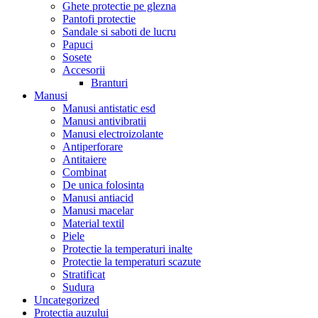
Ghete protectie pe glezna
Pantofi protectie
Sandale si saboti de lucru
Papuci
Sosete
Accesorii
Branturi
Manusi
Manusi antistatic esd
Manusi antivibratii
Manusi electroizolante
Antiperforare
Antitaiere
Combinat
De unica folosinta
Manusi antiacid
Manusi macelar
Material textil
Piele
Protectie la temperaturi inalte
Protectie la temperaturi scazute
Stratificat
Sudura
Uncategorized
Protectia auzului