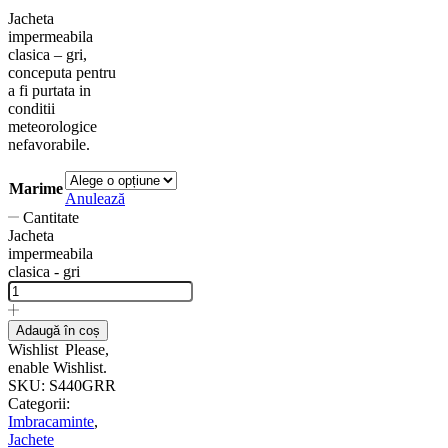
Jacheta
impermeabila
clasica – gri,
conceputa pentru
a fi purtata in
conditii
meteorologice
nefavorabile.
Marime
Anulează
Cantitate
Jacheta
impermeabila
clasica - gri
Adaugă în coș
Wishlist
Please,
enable Wishlist.
SKU:
S440GRR
Categorii:
Imbracaminte
,
Jachete