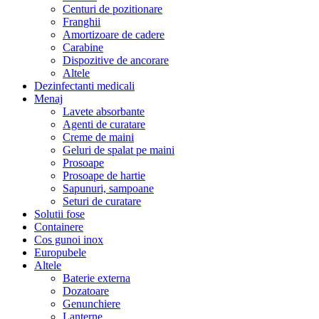
Centuri de pozitionare
Franghii
Amortizoare de cadere
Carabine
Dispozitive de ancorare
Altele
Dezinfectanti medicali
Menaj
Lavete absorbante
Agenti de curatare
Creme de maini
Geluri de spalat pe maini
Prosoape
Prosoape de hartie
Sapunuri, sampoane
Seturi de curatare
Solutii fose
Containere
Cos gunoi inox
Europubele
Altele
Baterie externa
Dozatoare
Genunchiere
Lanterne