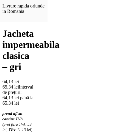
Livrare rapida oriunde
in Romania
Jacheta
impermeabila
clasica
– gri
64,13
lei
–
65,34
lei
Interval
de prețuri:
64,13 lei până la
65,34 lei
pretul afisat
contine TVA
(pret fara TVA: 53
lei, TVA: 11.13 lei)