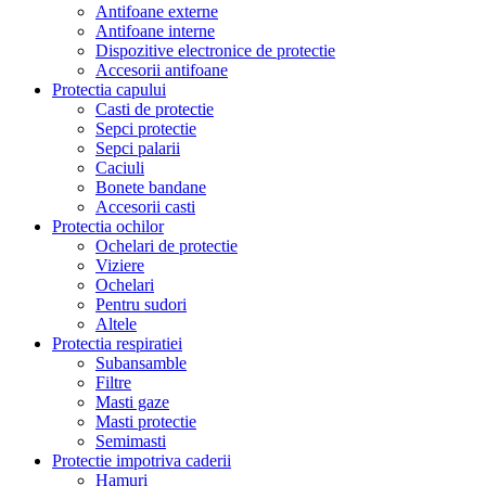
Antifoane externe
Antifoane interne
Dispozitive electronice de protectie
Accesorii antifoane
Protectia capului
Casti de protectie
Sepci protectie
Sepci palarii
Caciuli
Bonete bandane
Accesorii casti
Protectia ochilor
Ochelari de protectie
Viziere
Ochelari
Pentru sudori
Altele
Protectia respiratiei
Subansamble
Filtre
Masti gaze
Masti protectie
Semimasti
Protectie impotriva caderii
Hamuri