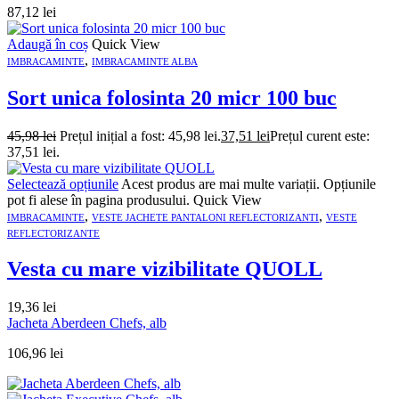
87,12
lei
Adaugă în coș
Quick View
,
IMBRACAMINTE
IMBRACAMINTE ALBA
Sort unica folosinta 20 micr 100 buc
45,98
lei
Prețul inițial a fost: 45,98 lei.
37,51
lei
Prețul curent este:
37,51 lei.
Selectează opțiunile
Acest produs are mai multe variații. Opțiunile
pot fi alese în pagina produsului.
Quick View
,
,
IMBRACAMINTE
VESTE JACHETE PANTALONI REFLECTORIZANTI
VESTE
REFLECTORIZANTE
Vesta cu mare vizibilitate QUOLL
19,36
lei
Jacheta Aberdeen Chefs, alb
106,96
lei