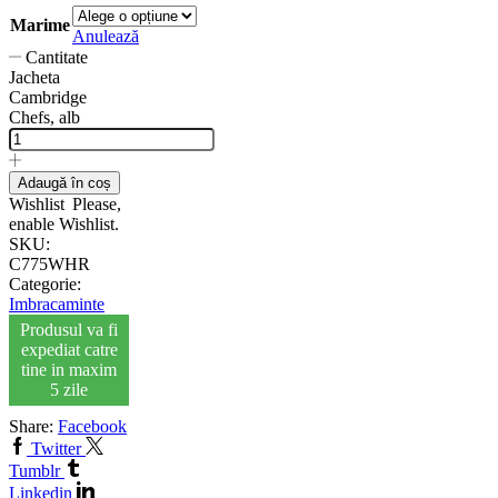
Marime
Anulează
Cantitate
Jacheta
Cambridge
Chefs, alb
Adaugă în coș
Wishlist
Please,
enable Wishlist.
SKU:
C775WHR
Categorie:
Imbracaminte
Produsul va fi
expediat catre
tine in maxim
5 zile
Share:
Facebook
Twitter
Tumblr
Linkedin