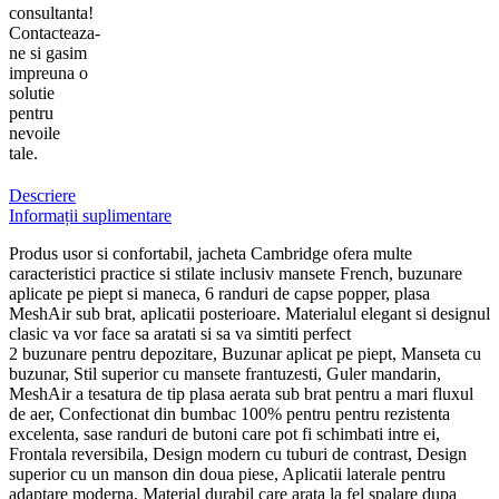
consultanta!
Contacteaza-
ne si gasim
impreuna o
solutie
pentru
nevoile
tale.
Descriere
Informații suplimentare
Produs usor si confortabil, jacheta Cambridge ofera multe
caracteristici practice si stilate inclusiv mansete French, buzunare
aplicate pe piept si maneca, 6 randuri de capse popper, plasa
MeshAir sub brat, aplicatii posterioare. Materialul elegant si designul
clasic va vor face sa aratati si sa va simtiti perfect
2 buzunare pentru depozitare, Buzunar aplicat pe piept, Manseta cu
buzunar, Stil superior cu mansete frantuzesti, Guler mandarin,
MeshAir a tesatura de tip plasa aerata sub brat pentru a mari fluxul
de aer, Confectionat din bumbac 100% pentru pentru rezistenta
excelenta, sase randuri de butoni care pot fi schimbati intre ei,
Frontala reversibila, Design modern cu tuburi de contrast, Design
superior cu un manson din doua piese, Aplicatii laterale pentru
adaptare moderna, Material durabil care arata la fel spalare dupa