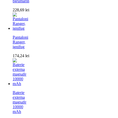
bleumarin
228,69
lei
Pantaloni
Ranger,
ignifug
174,24
lei
Baterie
externa
magsafe
10000
mAh