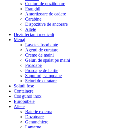
Centuri de pozitionare
Franghii
Amortizoare de cadere
Carabine
Dispozitive de ancorare
Altele
Dezinfectanti medicali
Menaj
Lavete absorbante
Agenti de curatare
Creme de maini
Geluri de spalat pe maini
Prosoape
Prosoape de hartie
Sapunuri, sampoane
Seturi de curatare
Solutii fose
Containere
Cos gunoi inox
Europubele
Altele
Baterie externa
Dozatoare
Genunchiere
Lanterne