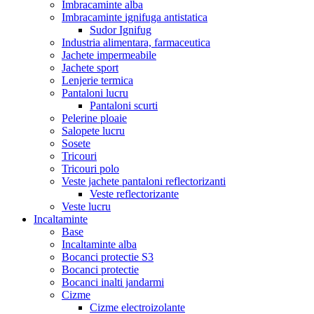
Imbracaminte alba
Imbracaminte ignifuga antistatica
Sudor Ignifug
Industria alimentara, farmaceutica
Jachete impermeabile
Jachete sport
Lenjerie termica
Pantaloni lucru
Pantaloni scurti
Pelerine ploaie
Salopete lucru
Sosete
Tricouri
Tricouri polo
Veste jachete pantaloni reflectorizanti
Veste reflectorizante
Veste lucru
Incaltaminte
Base
Incaltaminte alba
Bocanci protectie S3
Bocanci protectie
Bocanci inalti jandarmi
Cizme
Cizme electroizolante