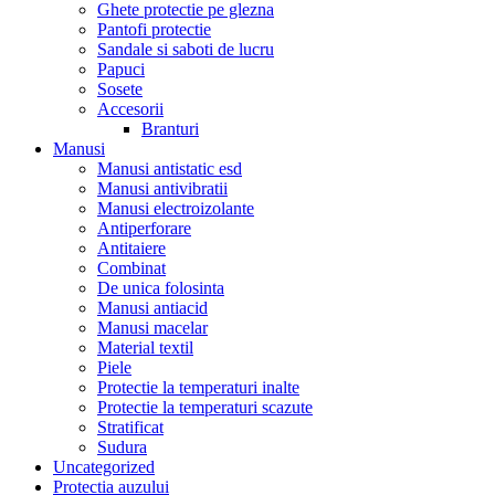
Ghete protectie pe glezna
Pantofi protectie
Sandale si saboti de lucru
Papuci
Sosete
Accesorii
Branturi
Manusi
Manusi antistatic esd
Manusi antivibratii
Manusi electroizolante
Antiperforare
Antitaiere
Combinat
De unica folosinta
Manusi antiacid
Manusi macelar
Material textil
Piele
Protectie la temperaturi inalte
Protectie la temperaturi scazute
Stratificat
Sudura
Uncategorized
Protectia auzului