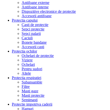
Antifoane externe
Antifoane interne
Dispozitive electronice de protectie
Accesorii antifoane
Protectia capului
Casti de protectie
Sepci protectie
Sepci palarii
Caciuli
Bonete bandane
Accesorii casti
Protectia ochilor
Ochelari de protectie
Viziere
Ochelari
Pentru sudori
Altele
Protectia respiratiei
Subansamble
Filtre
Masti gaze
Masti protectie
Semimasti
Protectie impotriva caderii
Hamuri