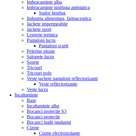
Imbracaminte alba
Imbracaminte ignifuga antistatica
Sudor Ignifug
Industria alimentara, farmaceutica
Jachete impermeabile
Jachete sport
Lenjerie termica
Pantaloni lucru
Pantaloni scurti
Pelerine ploaie
Salopete lucru
Sosete
Tricouri
Tricouri polo
Veste jachete pantaloni reflectorizanti
Veste reflectorizante
Veste lucru
Incaltaminte
Base
Incaltaminte alba
Bocanci protectie S3
Bocanci protectie
Bocanci inalti jandarmi
Cizme
Cizme electroizolante