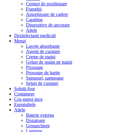
Centuri de pozitionare
Franghii
Amortizoare de cadere
Carabine
Dispozitive de ancorare
Altele
Dezinfectanti medicali
Menaj
Lavete absorbante
Agenti de curatare
Creme de maini
Geluri de spalat pe maini
Prosoape
Prosoape de hartie
Sapunuri, sampoane
Seturi de curatare
Solutii fose
Containere
Cos gunoi inox
Europubele
Altele
Baterie externa
Dozatoare
Genunchiere
Lanterne