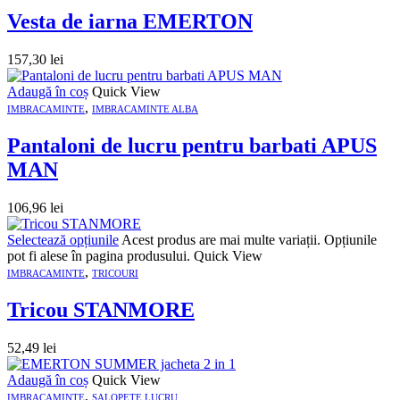
Vesta de iarna EMERTON
157,30
lei
Adaugă în coș
Quick View
,
IMBRACAMINTE
IMBRACAMINTE ALBA
Pantaloni de lucru pentru barbati APUS
MAN
106,96
lei
Selectează opțiunile
Acest produs are mai multe variații. Opțiunile
pot fi alese în pagina produsului.
Quick View
,
IMBRACAMINTE
TRICOURI
Tricou STANMORE
52,49
lei
Adaugă în coș
Quick View
,
IMBRACAMINTE
SALOPETE LUCRU