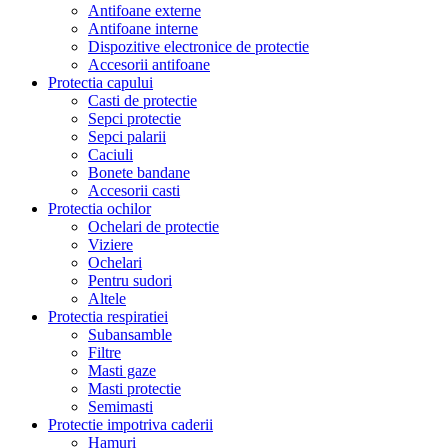
Antifoane externe
Antifoane interne
Dispozitive electronice de protectie
Accesorii antifoane
Protectia capului
Casti de protectie
Sepci protectie
Sepci palarii
Caciuli
Bonete bandane
Accesorii casti
Protectia ochilor
Ochelari de protectie
Viziere
Ochelari
Pentru sudori
Altele
Protectia respiratiei
Subansamble
Filtre
Masti gaze
Masti protectie
Semimasti
Protectie impotriva caderii
Hamuri