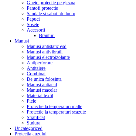
Ghete protectie pe glezna
Pantofi protectie
Sandale si saboti de lucru
Papuci
Sosete
Accesorii
Branturi
Manusi
Manusi antistatic esd
Manusi antivibratii
Manusi electroizolante
Antiperforare
Antitaiere
Combinat
De unica folosinta
Manusi antiacid
Manusi macelar
Material textil
Piele
Protectie la temperaturi inalte
Protectie la temperaturi scazute
Stratificat
Sudura
Uncategorized
Protectia auzului