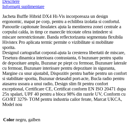
Descriere
Informații suplimentare
Jacheta Buffle Hibrid DX4 Hi-Vis incorporeaza un design
ergonomic, mapat pe corp, pentru a echilibra izolatia si confortul.
Panourile capitonate Insulatex ajuta la mentinerea zonei centrale a
corpului calda, in timp ce manecile tricotate ofera intindere si
miscare nerestrictionate. Banda reflectorizanta segmentata flexibila
Hivistex Pro aplicata termic permite o vizibilitate si mobilitate
sporita.
Designul cartografiat corporal-ajuta la cresterea libertatii de miscare,
Tesetura dinamica interioara contrastanta, 6 buzunare pentru spatiu
de depozitare amplu, Buzunar pe piept cu fermoar, Buzunare laterale
cu fermoar, Buzunare interioare pentru depozitare in siguranta,
Margine cu snur ajustabil, Dispozitiv pentru barbie pentru un confort
si stabilitate sporita, Buzunar detasabil port-acte, Bucla radio pentru
atasarea usoara a unui radio, Design slim fit pentru confort
exceptional, Certificare CE, Certificat conform EN ISO 20471 dupa
25x spalari, UPF 40 pentru a bloca 98% din razele UV, Conform cu
GO/RT 3279- TOM pentru industria cailor ferate, Marcat UKCA,
Model nou
Color
negru, galben