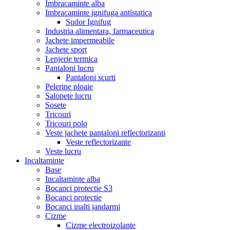
Imbracaminte alba
Imbracaminte ignifuga antistatica
Sudor Ignifug
Industria alimentara, farmaceutica
Jachete impermeabile
Jachete sport
Lenjerie termica
Pantaloni lucru
Pantaloni scurti
Pelerine ploaie
Salopete lucru
Sosete
Tricouri
Tricouri polo
Veste jachete pantaloni reflectorizanti
Veste reflectorizante
Veste lucru
Incaltaminte
Base
Incaltaminte alba
Bocanci protectie S3
Bocanci protectie
Bocanci inalti jandarmi
Cizme
Cizme electroizolante