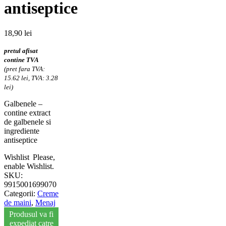
antiseptice
18,90
lei
pretul afisat
contine TVA
(pret fara TVA:
15.62 lei, TVA: 3.28
lei)
Galbenele –
contine extract
de galbenele si
ingrediente
antiseptice
Wishlist
Please,
enable Wishlist.
SKU:
9915001699070
Categorii:
Creme
de maini
,
Menaj
Produsul va fi
expediat catre