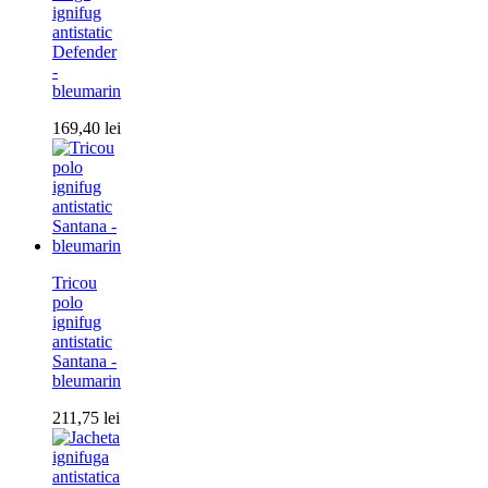
ignifug
antistatic
Defender
-
bleumarin
169,40
lei
Tricou
polo
ignifug
antistatic
Santana -
bleumarin
211,75
lei