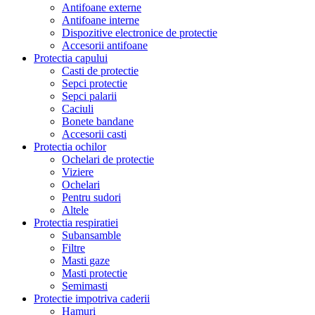
Antifoane externe
Antifoane interne
Dispozitive electronice de protectie
Accesorii antifoane
Protectia capului
Casti de protectie
Sepci protectie
Sepci palarii
Caciuli
Bonete bandane
Accesorii casti
Protectia ochilor
Ochelari de protectie
Viziere
Ochelari
Pentru sudori
Altele
Protectia respiratiei
Subansamble
Filtre
Masti gaze
Masti protectie
Semimasti
Protectie impotriva caderii
Hamuri