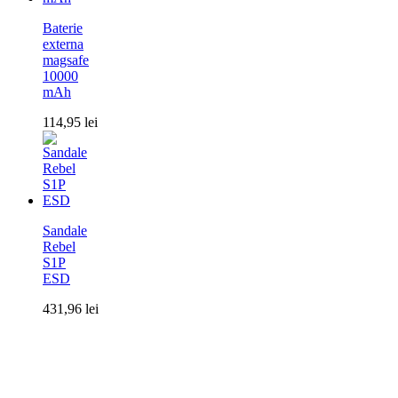
Baterie
externa
magsafe
10000
mAh
114,95
lei
Sandale
Rebel
S1P
ESD
431,96
lei