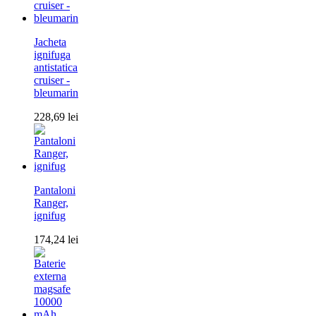
Jacheta
ignifuga
antistatica
cruiser -
bleumarin
228,69
lei
Pantaloni
Ranger,
ignifug
174,24
lei