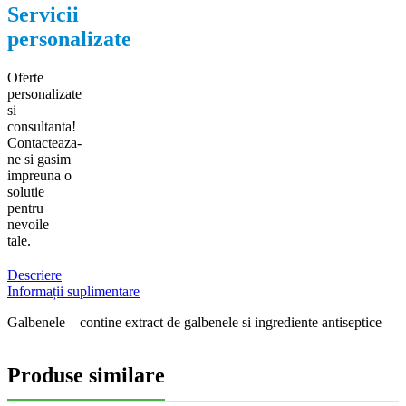
Servicii
personalizate
Oferte
personalizate
si
consultanta!
Contacteaza-
ne si gasim
impreuna o
solutie
pentru
nevoile
tale.
Descriere
Informații suplimentare
Galbenele – contine extract de galbenele si ingrediente antiseptice
Produse similare