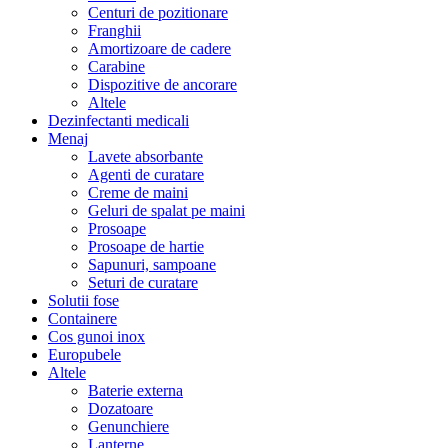
Centuri de pozitionare
Franghii
Amortizoare de cadere
Carabine
Dispozitive de ancorare
Altele
Dezinfectanti medicali
Menaj
Lavete absorbante
Agenti de curatare
Creme de maini
Geluri de spalat pe maini
Prosoape
Prosoape de hartie
Sapunuri, sampoane
Seturi de curatare
Solutii fose
Containere
Cos gunoi inox
Europubele
Altele
Baterie externa
Dozatoare
Genunchiere
Lanterne