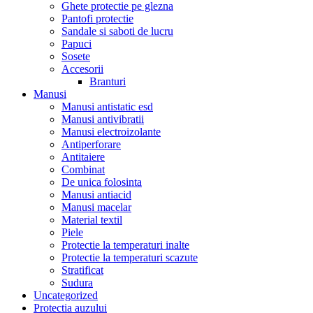
Ghete protectie pe glezna
Pantofi protectie
Sandale si saboti de lucru
Papuci
Sosete
Accesorii
Branturi
Manusi
Manusi antistatic esd
Manusi antivibratii
Manusi electroizolante
Antiperforare
Antitaiere
Combinat
De unica folosinta
Manusi antiacid
Manusi macelar
Material textil
Piele
Protectie la temperaturi inalte
Protectie la temperaturi scazute
Stratificat
Sudura
Uncategorized
Protectia auzului