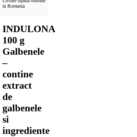
Livrare rapida oriunde
in Romania
INDULONA
100 g
Galbenele
–
contine
extract
de
galbenele
si
ingrediente