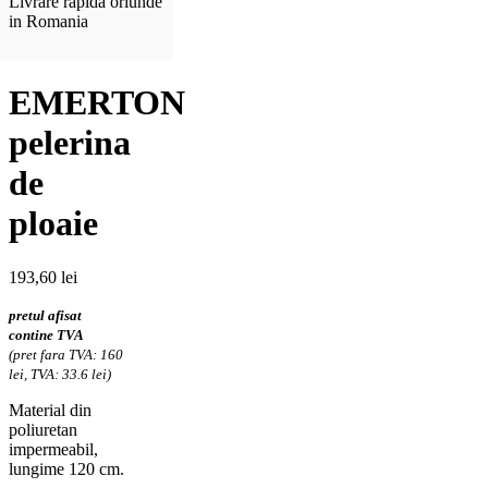
Livrare rapida oriunde
in Romania
EMERTON
pelerina
de
ploaie
193,60
lei
pretul afisat
contine TVA
(pret fara TVA: 160
lei, TVA: 33.6 lei)
Material din
poliuretan
impermeabil,
lungime 120 cm.