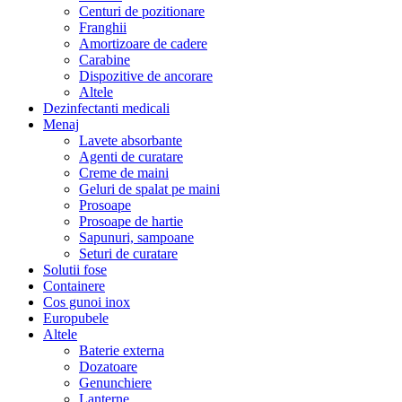
Centuri de pozitionare
Franghii
Amortizoare de cadere
Carabine
Dispozitive de ancorare
Altele
Dezinfectanti medicali
Menaj
Lavete absorbante
Agenti de curatare
Creme de maini
Geluri de spalat pe maini
Prosoape
Prosoape de hartie
Sapunuri, sampoane
Seturi de curatare
Solutii fose
Containere
Cos gunoi inox
Europubele
Altele
Baterie externa
Dozatoare
Genunchiere
Lanterne