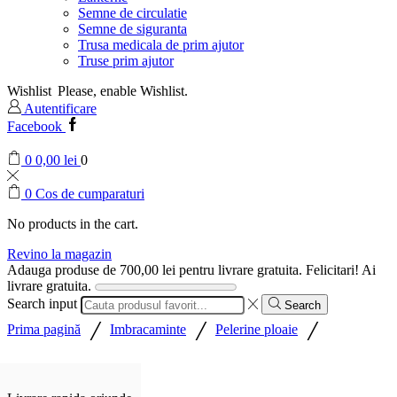
Semne de circulatie
Semne de siguranta
Trusa medicala de prim ajutor
Truse prim ajutor
Wishlist
Please, enable Wishlist.
Autentificare
Facebook
0
0,00
lei
0
0
Cos de cumparaturi
No products in the cart.
Revino la magazin
Adauga produse de
700,00
lei
pentru livrare gratuita.
Felicitari! Ai
livrare gratuita.
Search input
Search
/
/
/
Prima pagină
Imbracaminte
Pelerine ploaie