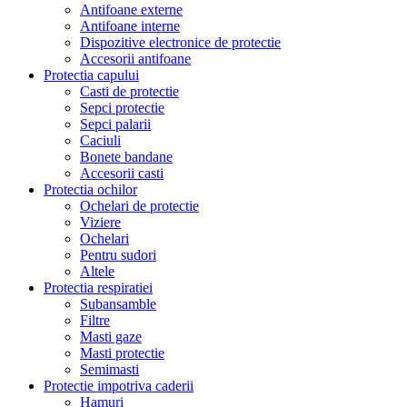
Antifoane externe
Antifoane interne
Dispozitive electronice de protectie
Accesorii antifoane
Protectia capului
Casti de protectie
Sepci protectie
Sepci palarii
Caciuli
Bonete bandane
Accesorii casti
Protectia ochilor
Ochelari de protectie
Viziere
Ochelari
Pentru sudori
Altele
Protectia respiratiei
Subansamble
Filtre
Masti gaze
Masti protectie
Semimasti
Protectie impotriva caderii
Hamuri