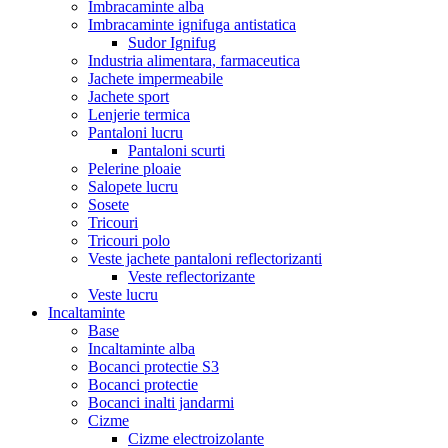
Imbracaminte alba
Imbracaminte ignifuga antistatica
Sudor Ignifug
Industria alimentara, farmaceutica
Jachete impermeabile
Jachete sport
Lenjerie termica
Pantaloni lucru
Pantaloni scurti
Pelerine ploaie
Salopete lucru
Sosete
Tricouri
Tricouri polo
Veste jachete pantaloni reflectorizanti
Veste reflectorizante
Veste lucru
Incaltaminte
Base
Incaltaminte alba
Bocanci protectie S3
Bocanci protectie
Bocanci inalti jandarmi
Cizme
Cizme electroizolante