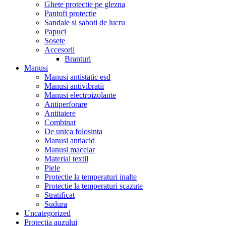
Ghete protectie pe glezna
Pantofi protectie
Sandale si saboti de lucru
Papuci
Sosete
Accesorii
Branturi
Manusi
Manusi antistatic esd
Manusi antivibratii
Manusi electroizolante
Antiperforare
Antitaiere
Combinat
De unica folosinta
Manusi antiacid
Manusi macelar
Material textil
Piele
Protectie la temperaturi inalte
Protectie la temperaturi scazute
Stratificat
Sudura
Uncategorized
Protectia auzului