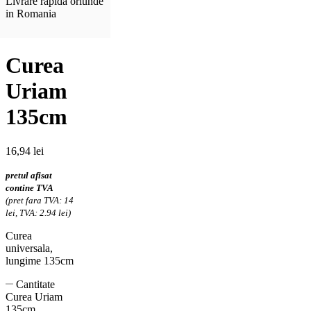
Livrare rapida oriunde
in Romania
Curea
Uriam
135cm
16,94
lei
pretul afisat
contine TVA
(pret fara TVA: 14
lei, TVA: 2.94 lei)
Curea
universala,
lungime 135cm
Cantitate
Curea Uriam
135cm