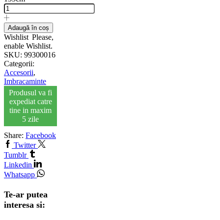
Adaugă în coș
Wishlist
Please,
enable Wishlist.
SKU:
99300016
Categorii:
Accesorii
,
Imbracaminte
Produsul va fi
expediat catre
tine in maxim
5 zile
Share:
Facebook
Twitter
Tumblr
Linkedin
Whatsapp
Te-ar putea
interesa si: