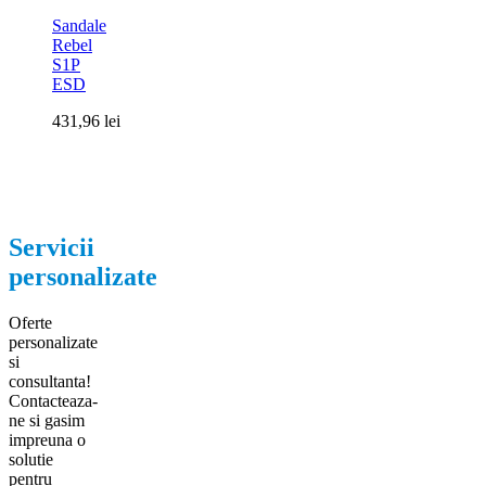
Sandale
Rebel
S1P
ESD
431,96
lei
Servicii
personalizate
Oferte
personalizate
si
consultanta!
Contacteaza-
ne si gasim
impreuna o
solutie
pentru