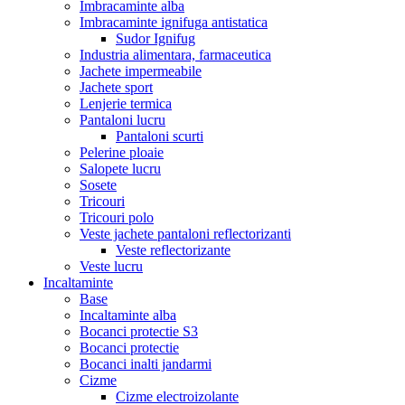
Imbracaminte alba
Imbracaminte ignifuga antistatica
Sudor Ignifug
Industria alimentara, farmaceutica
Jachete impermeabile
Jachete sport
Lenjerie termica
Pantaloni lucru
Pantaloni scurti
Pelerine ploaie
Salopete lucru
Sosete
Tricouri
Tricouri polo
Veste jachete pantaloni reflectorizanti
Veste reflectorizante
Veste lucru
Incaltaminte
Base
Incaltaminte alba
Bocanci protectie S3
Bocanci protectie
Bocanci inalti jandarmi
Cizme
Cizme electroizolante