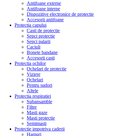
Antifoane externe
Antifoane interne
Dispozitive electronice de protectie
Accesorii antifoane
Protectia capului
Casti de protectie
Sepci protectie
Sepci palarii
Caciuli
Bonete bandane
Accesorii casti
Protectia ochilor
Ochelari de protectie
Viziere
Ochelari
Pentru sudori
Altele
Protectia respiratiei
Subansamble
Filtre
Masti gaze
Masti protectie
Semimasti
Protectie impotriva caderii
Hamuri