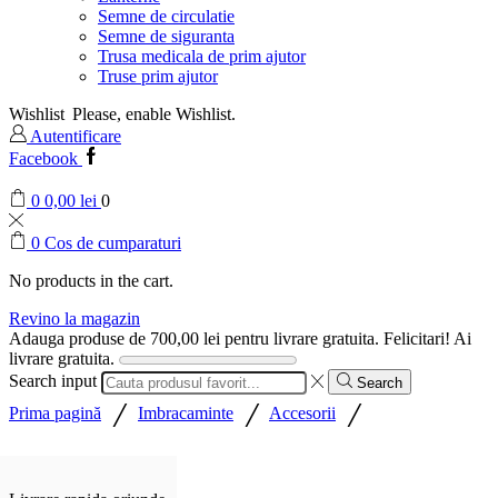
Semne de circulatie
Semne de siguranta
Trusa medicala de prim ajutor
Truse prim ajutor
Wishlist
Please, enable Wishlist.
Autentificare
Facebook
0
0,00
lei
0
0
Cos de cumparaturi
No products in the cart.
Revino la magazin
Adauga produse de
700,00
lei
pentru livrare gratuita.
Felicitari! Ai
livrare gratuita.
Search input
Search
/
/
/
Prima pagină
Imbracaminte
Accesorii