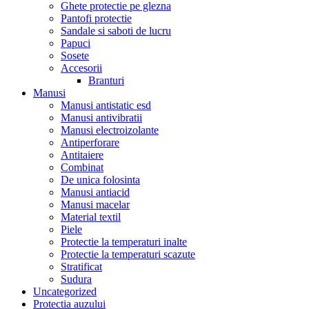
Ghete protectie pe glezna
Pantofi protectie
Sandale si saboti de lucru
Papuci
Sosete
Accesorii
Branturi
Manusi
Manusi antistatic esd
Manusi antivibratii
Manusi electroizolante
Antiperforare
Antitaiere
Combinat
De unica folosinta
Manusi antiacid
Manusi macelar
Material textil
Piele
Protectie la temperaturi inalte
Protectie la temperaturi scazute
Stratificat
Sudura
Uncategorized
Protectia auzului