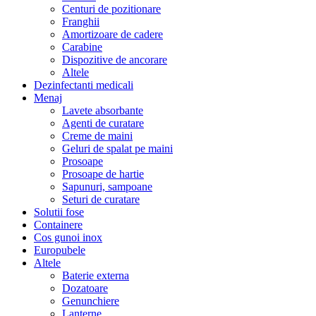
Centuri de pozitionare
Franghii
Amortizoare de cadere
Carabine
Dispozitive de ancorare
Altele
Dezinfectanti medicali
Menaj
Lavete absorbante
Agenti de curatare
Creme de maini
Geluri de spalat pe maini
Prosoape
Prosoape de hartie
Sapunuri, sampoane
Seturi de curatare
Solutii fose
Containere
Cos gunoi inox
Europubele
Altele
Baterie externa
Dozatoare
Genunchiere
Lanterne