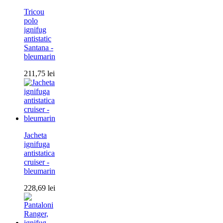
Tricou
polo
ignifug
antistatic
Santana -
bleumarin
211,75
lei
Jacheta
ignifuga
antistatica
cruiser -
bleumarin
228,69
lei