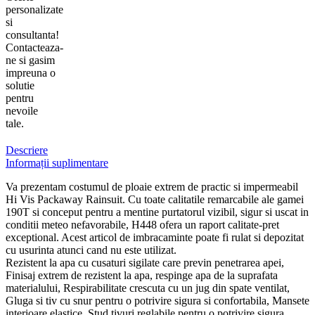
personalizate
si
consultanta!
Contacteaza-
ne si gasim
impreuna o
solutie
pentru
nevoile
tale.
Descriere
Informații suplimentare
Va prezentam costumul de ploaie extrem de practic si impermeabil
Hi Vis Packaway Rainsuit. Cu toate calitatile remarcabile ale gamei
190T si conceput pentru a mentine purtatorul vizibil, sigur si uscat in
conditii meteo nefavorabile, H448 ofera un raport calitate-pret
exceptional. Acest articol de imbracaminte poate fi rulat si depozitat
cu usurinta atunci cand nu este utilizat.
Rezistent la apa cu cusaturi sigilate care previn penetrarea apei,
Finisaj extrem de rezistent la apa, respinge apa de la suprafata
materialului, Respirabilitate crescuta cu un jug din spate ventilat,
Gluga si tiv cu snur pentru o potrivire sigura si confortabila, Mansete
interioare elastice, Stud tivuri reglabile pentru o potrivire sigura,