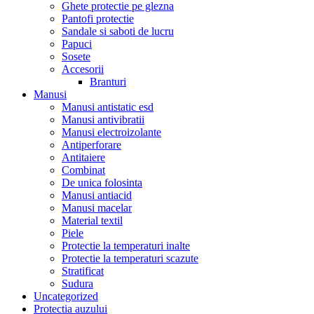
Ghete protectie pe glezna
Pantofi protectie
Sandale si saboti de lucru
Papuci
Sosete
Accesorii
Branturi
Manusi
Manusi antistatic esd
Manusi antivibratii
Manusi electroizolante
Antiperforare
Antitaiere
Combinat
De unica folosinta
Manusi antiacid
Manusi macelar
Material textil
Piele
Protectie la temperaturi inalte
Protectie la temperaturi scazute
Stratificat
Sudura
Uncategorized
Protectia auzului