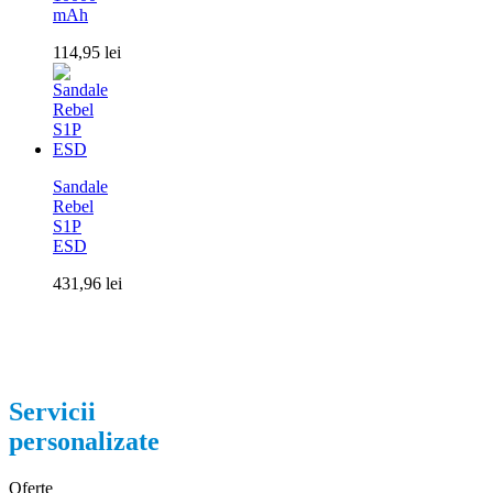
mAh
114,95
lei
Sandale
Rebel
S1P
ESD
431,96
lei
Servicii
personalizate
Oferte