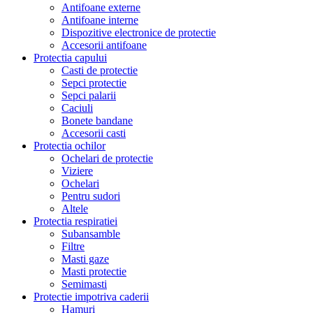
Antifoane externe
Antifoane interne
Dispozitive electronice de protectie
Accesorii antifoane
Protectia capului
Casti de protectie
Sepci protectie
Sepci palarii
Caciuli
Bonete bandane
Accesorii casti
Protectia ochilor
Ochelari de protectie
Viziere
Ochelari
Pentru sudori
Altele
Protectia respiratiei
Subansamble
Filtre
Masti gaze
Masti protectie
Semimasti
Protectie impotriva caderii
Hamuri