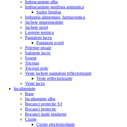
Imbracaminte alba
Imbracaminte ignifuga antistatica
Sudor Ignifug
Industria alimentara, farmaceutica
Jachete impermeabile
Jachete sport
Lenjerie termica
Pantaloni lucru
Pantaloni scurti
Pelerine ploaie
Salopete lucru
Sosete
Tricouri
Tricouri polo
Veste jachete pantaloni reflectorizanti
Veste reflectorizante
Veste lucru
Incaltaminte
Base
Incaltaminte alba
Bocanci protectie S3
Bocanci protectie
Bocanci inalti jandarmi
Cizme
Cizme electroizolante