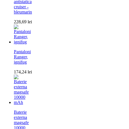
antistatica
cruiser -
bleumarin
228,69
lei
Pantaloni
Ranger,
ignifug
174,24
lei
Baterie
externa
magsafe
10000