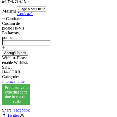
lei, TVA: 29.61 lei)
Marime
Anulează
Cantitate
Costum de
ploaie Hi-Vis
Packaway,
portocaliu
Adaugă în coș
Wishlist
Please,
enable Wishlist.
SKU:
H448ORR
Categorie:
Imbracaminte
Produsul va fi
expediat catre
tine in maxim
5 zile
Share:
Facebook
Twitter