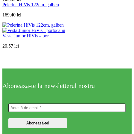
Pelerina HiVis 122cm, galben
169,40
lei
Vesta Junior HiVis – por...
20,57
lei
Aboneaza-te la newsletterul nostru