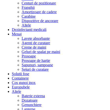
Centuri de pozitionare
Franghii
Amortizoare de cadere
Carabine
Dispozitive de ancorare
Altele
Dezinfectanti medicali
Menaj
Lavete absorbante
Agenti de curatare
Creme de maini
Geluri de spalat pe maini
Prosoape
Prosoape de hartie
Sapunuri, sampoane
Seturi de curatare
Solutii fose
Containere
Cos gunoi inox
Europubele
Altele
Baterie externa
Dozatoare
Genunchiere
Lanterne