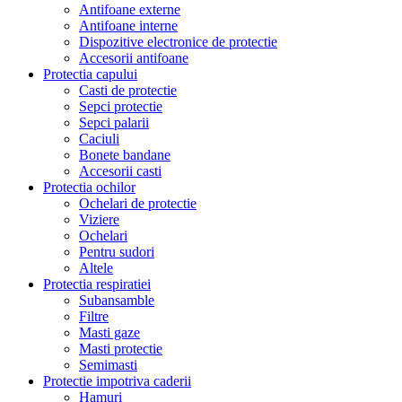
Antifoane externe
Antifoane interne
Dispozitive electronice de protectie
Accesorii antifoane
Protectia capului
Casti de protectie
Sepci protectie
Sepci palarii
Caciuli
Bonete bandane
Accesorii casti
Protectia ochilor
Ochelari de protectie
Viziere
Ochelari
Pentru sudori
Altele
Protectia respiratiei
Subansamble
Filtre
Masti gaze
Masti protectie
Semimasti
Protectie impotriva caderii
Hamuri