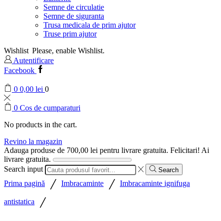
Semne de circulatie
Semne de siguranta
Trusa medicala de prim ajutor
Truse prim ajutor
Wishlist
Please, enable Wishlist.
Autentificare
Facebook
0
0,00
lei
0
0
Cos de cumparaturi
No products in the cart.
Revino la magazin
Adauga produse de
700,00
lei
pentru livrare gratuita.
Felicitari! Ai
livrare gratuita.
Search input
Search
/
/
Prima pagină
Imbracaminte
Imbracaminte ignifuga
/
antistatica