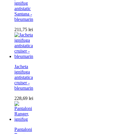
ignifug
antistatic
Santana -
bleumarin
211,75
lei
Jacheta
ignifuga
antistatica
cruiser -
bleumarin
228,69
lei
Pantaloni