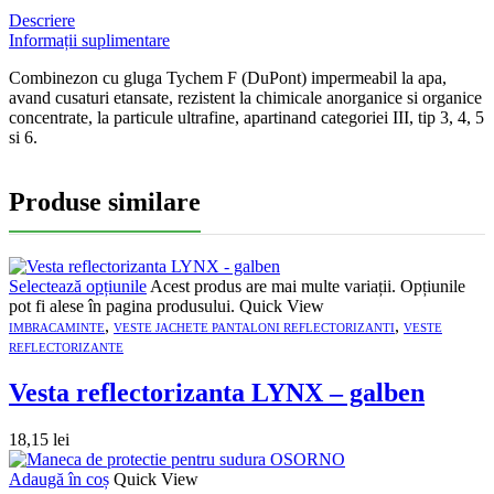
Descriere
Informații suplimentare
Combinezon cu gluga Tychem F (DuPont) impermeabil la apa,
avand cusaturi etansate, rezistent la chimicale anorganice si organice
concentrate, la particule ultrafine, apartinand categoriei III, tip 3, 4, 5
si 6.
Produse similare
Selectează opțiunile
Acest produs are mai multe variații. Opțiunile
pot fi alese în pagina produsului.
Quick View
,
,
IMBRACAMINTE
VESTE JACHETE PANTALONI REFLECTORIZANTI
VESTE
REFLECTORIZANTE
Vesta reflectorizanta LYNX – galben
18,15
lei
Adaugă în coș
Quick View