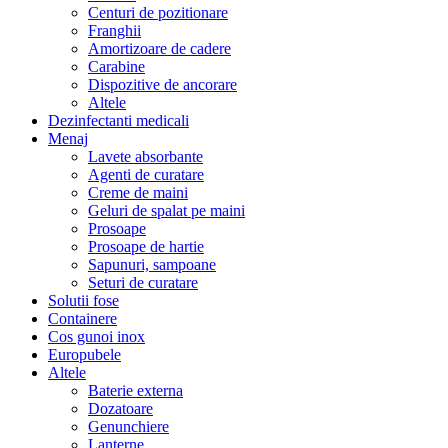
Centuri de pozitionare
Franghii
Amortizoare de cadere
Carabine
Dispozitive de ancorare
Altele
Dezinfectanti medicali
Menaj
Lavete absorbante
Agenti de curatare
Creme de maini
Geluri de spalat pe maini
Prosoape
Prosoape de hartie
Sapunuri, sampoane
Seturi de curatare
Solutii fose
Containere
Cos gunoi inox
Europubele
Altele
Baterie externa
Dozatoare
Genunchiere
Lanterne