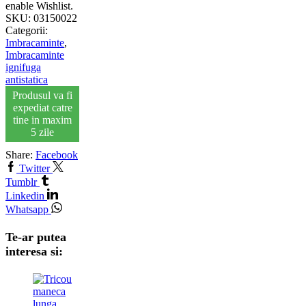
enable Wishlist.
SKU:
03150022
Categorii:
Imbracaminte
,
Imbracaminte
ignifuga
antistatica
Produsul va fi
expediat catre
tine in maxim
5 zile
Share:
Facebook
Twitter
Tumblr
Linkedin
Whatsapp
Te-ar putea
interesa si: