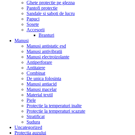
Ghete protectie pe glezna
Pantofi protectie
Sandale si saboti de lucru
Papuci
Sosete
Accesorii
Branturi
Manusi
Manusi antistatic esd
Manusi antivibratii
Manusi electroizolante
Antiperforare
Antitaiere
Combinat
De unica folosinta
Manusi antiacid
Manusi macelar
Material textil
Piele
Protectie la temperaturi inalte
Protectie la temperaturi scazute
Stratificat
Sudura
Uncategorized
Protectia auzului