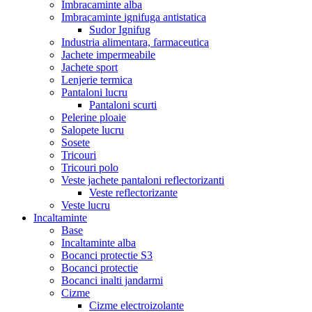
Imbracaminte alba
Imbracaminte ignifuga antistatica
Sudor Ignifug
Industria alimentara, farmaceutica
Jachete impermeabile
Jachete sport
Lenjerie termica
Pantaloni lucru
Pantaloni scurti
Pelerine ploaie
Salopete lucru
Sosete
Tricouri
Tricouri polo
Veste jachete pantaloni reflectorizanti
Veste reflectorizante
Veste lucru
Incaltaminte
Base
Incaltaminte alba
Bocanci protectie S3
Bocanci protectie
Bocanci inalti jandarmi
Cizme
Cizme electroizolante