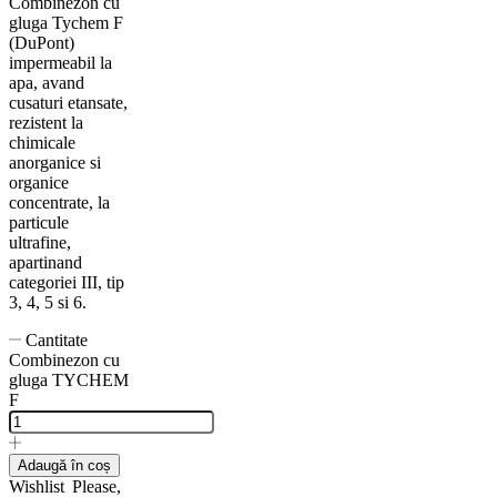
Combinezon cu
gluga Tychem F
(DuPont)
impermeabil la
apa, avand
cusaturi etansate,
rezistent la
chimicale
anorganice si
organice
concentrate, la
particule
ultrafine,
apartinand
categoriei III, tip
3, 4, 5 si 6.
Cantitate
Combinezon cu
gluga TYCHEM
F
Adaugă în coș
Wishlist
Please,