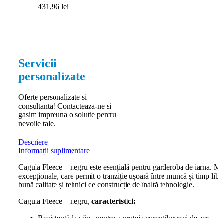
431,96
lei
Servicii
personalizate
Oferte personalizate si
consultanta! Contacteaza-ne si
gasim impreuna o solutie pentru
nevoile tale.
Descriere
Informații suplimentare
Cagula Fleece – negru este esențială pentru garderoba de iarna. Ma
excepționale, care permit o tranziție ușoară între muncă și timp libe
bună calitate și tehnici de construcție de înaltă tehnologie.
Cagula Fleece – negru,
caracteristici:
Rezistentă la vânt, pentru a proteja curenților reci de aer