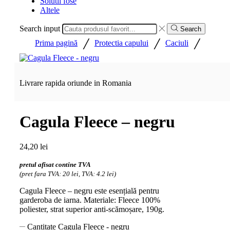
Solutii fose
Altele
Search input
Search
/
/
/
Prima pagină
Protectia capului
Caciuli
Livrare rapida oriunde in Romania
Cagula Fleece – negru
24,20
lei
pretul afisat contine TVA
(pret fara TVA: 20 lei, TVA: 4.2 lei)
Cagula Fleece – negru este esențială pentru
garderoba de iarna. Materiale: Fleece 100%
poliester, strat superior anti-scămoșare, 190g.
Cantitate Cagula Fleece - negru