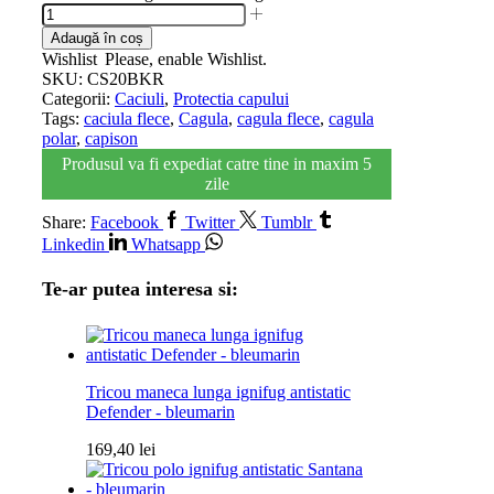
Adaugă în coș
Wishlist
Please, enable Wishlist.
SKU:
CS20BKR
Categorii:
Caciuli
,
Protectia capului
Tags:
caciula flece
,
Cagula
,
cagula flece
,
cagula
polar
,
capison
Produsul va fi expediat catre tine in maxim 5
zile
Share:
Facebook
Twitter
Tumblr
Linkedin
Whatsapp
Te-ar putea interesa si:
Tricou maneca lunga ignifug antistatic
Defender - bleumarin
169,40
lei