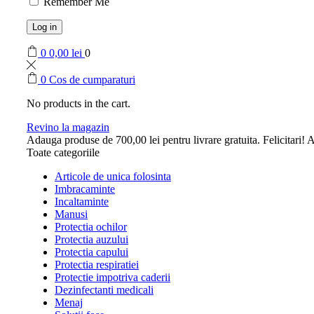
Remember Me
Log in
0
0,00
lei
0
0
Cos de cumparaturi
No products in the cart.
Revino la magazin
Adauga produse de
700,00
lei
pentru livrare gratuita.
Felicitari! A
Toate categoriile
Articole de unica folosinta
Imbracaminte
Incaltaminte
Manusi
Protectia ochilor
Protectia auzului
Protectia capului
Protectia respiratiei
Protectie impotriva caderii
Dezinfectanti medicali
Menaj