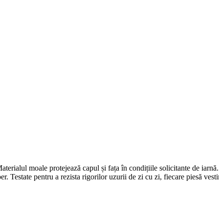
terialul moale protejează capul și fața în condițiile solicitante de iarn
r. Testate pentru a rezista rigorilor uzurii de zi cu zi, fiecare piesă ves