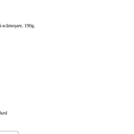
nti-scămoșare, 190g.
rked