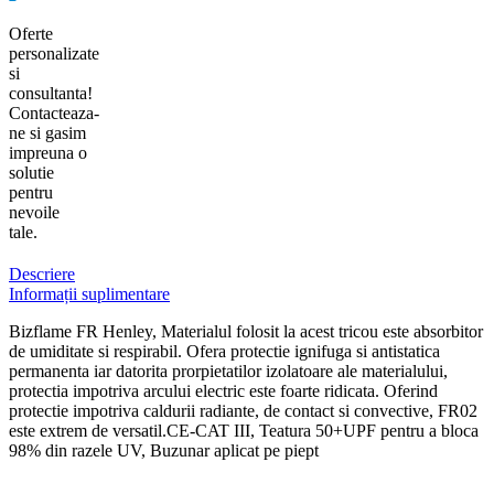
Oferte
personalizate
si
consultanta!
Contacteaza-
ne si gasim
impreuna o
solutie
pentru
nevoile
tale.
Descriere
Informații suplimentare
Bizflame FR Henley, Materialul folosit la acest tricou este absorbitor
de umiditate si respirabil. Ofera protectie ignifuga si antistatica
permanenta iar datorita prorpietatilor izolatoare ale materialului,
protectia impotriva arcului electric este foarte ridicata. Oferind
protectie impotriva caldurii radiante, de contact si convective, FR02
este extrem de versatil.CE-CAT III, Teatura 50+UPF pentru a bloca
98% din razele UV, Buzunar aplicat pe piept