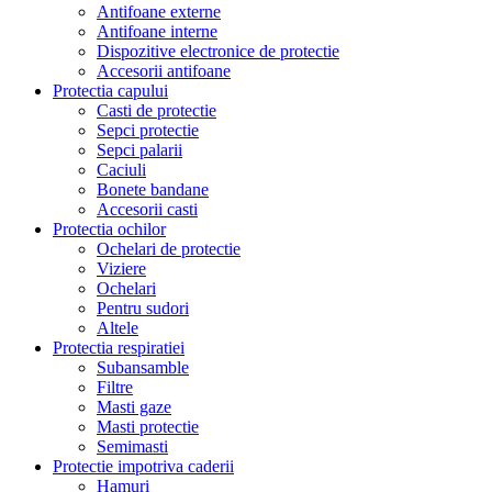
Antifoane externe
Antifoane interne
Dispozitive electronice de protectie
Accesorii antifoane
Protectia capului
Casti de protectie
Sepci protectie
Sepci palarii
Caciuli
Bonete bandane
Accesorii casti
Protectia ochilor
Ochelari de protectie
Viziere
Ochelari
Pentru sudori
Altele
Protectia respiratiei
Subansamble
Filtre
Masti gaze
Masti protectie
Semimasti
Protectie impotriva caderii
Hamuri