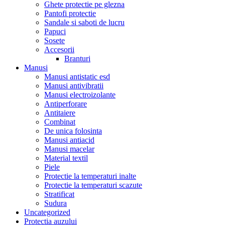
Ghete protectie pe glezna
Pantofi protectie
Sandale si saboti de lucru
Papuci
Sosete
Accesorii
Branturi
Manusi
Manusi antistatic esd
Manusi antivibratii
Manusi electroizolante
Antiperforare
Antitaiere
Combinat
De unica folosinta
Manusi antiacid
Manusi macelar
Material textil
Piele
Protectie la temperaturi inalte
Protectie la temperaturi scazute
Stratificat
Sudura
Uncategorized
Protectia auzului