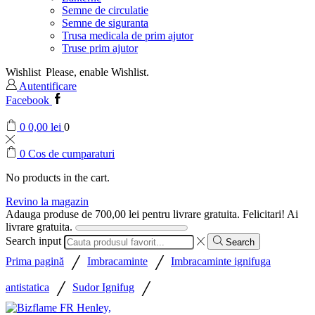
Semne de circulatie
Semne de siguranta
Trusa medicala de prim ajutor
Truse prim ajutor
Wishlist
Please, enable Wishlist.
Autentificare
Facebook
0
0,00
lei
0
0
Cos de cumparaturi
No products in the cart.
Revino la magazin
Adauga produse de
700,00
lei
pentru livrare gratuita.
Felicitari! Ai
livrare gratuita.
Search input
Search
/
/
Prima pagină
Imbracaminte
Imbracaminte ignifuga
/
/
antistatica
Sudor Ignifug