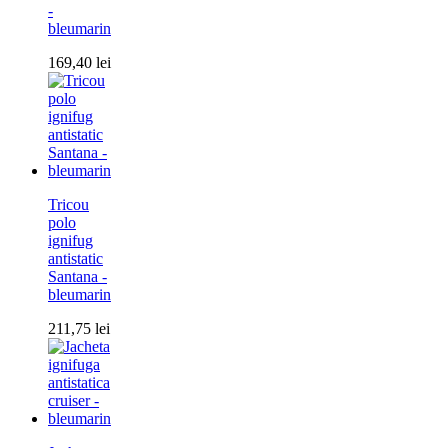
-
bleumarin
169,40
lei
Tricou
polo
ignifug
antistatic
Santana -
bleumarin
211,75
lei