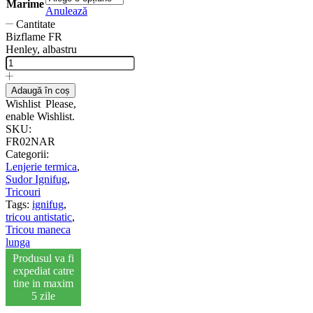
Marime
Anulează
Cantitate
Bizflame FR
Henley, albastru
Adaugă în coș
Wishlist
Please,
enable Wishlist.
SKU:
FR02NAR
Categorii:
Lenjerie termica
,
Sudor Ignifug
,
Tricouri
Tags:
ignifug
,
tricou antistatic
,
Tricou maneca
lunga
Produsul va fi
expediat catre
tine in maxim
5 zile