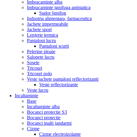
Imbracaminte alba
Imbracaminte ignifuga antistatica
Sudor Ignifug
Industria alimentara, farmaceutica
Jachete impermeabile
Jachete sport
Lenjerie termica
Pantaloni lucru
Pantaloni scurti
Pelerine ploaie
Salopete lucru
Sosete
Tricouri
Tricouri polo
Veste jachete pantaloni reflectorizanti
Veste reflectorizante
Veste lucru
Incaltaminte
Base
Incaltaminte alba
Bocanci protectie S3
Bocanci protectie
Bocanci inalti jandarmi
Cizme
Cizme electroizolante