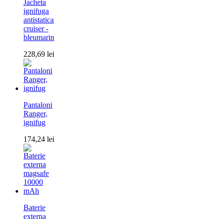
Jacheta
ignifuga
antistatica
cruiser -
bleumarin
228,69
lei
Pantaloni
Ranger,
ignifug
174,24
lei
Baterie
externa