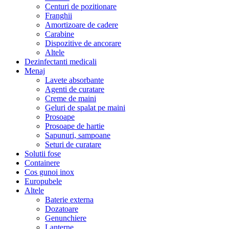
Centuri de pozitionare
Franghii
Amortizoare de cadere
Carabine
Dispozitive de ancorare
Altele
Dezinfectanti medicali
Menaj
Lavete absorbante
Agenti de curatare
Creme de maini
Geluri de spalat pe maini
Prosoape
Prosoape de hartie
Sapunuri, sampoane
Seturi de curatare
Solutii fose
Containere
Cos gunoi inox
Europubele
Altele
Baterie externa
Dozatoare
Genunchiere
Lanterne