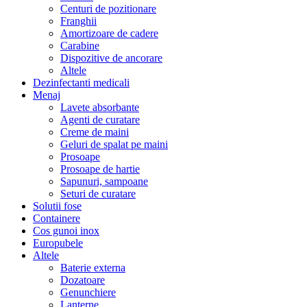
Centuri de pozitionare
Franghii
Amortizoare de cadere
Carabine
Dispozitive de ancorare
Altele
Dezinfectanti medicali
Menaj
Lavete absorbante
Agenti de curatare
Creme de maini
Geluri de spalat pe maini
Prosoape
Prosoape de hartie
Sapunuri, sampoane
Seturi de curatare
Solutii fose
Containere
Cos gunoi inox
Europubele
Altele
Baterie externa
Dozatoare
Genunchiere
Lanterne