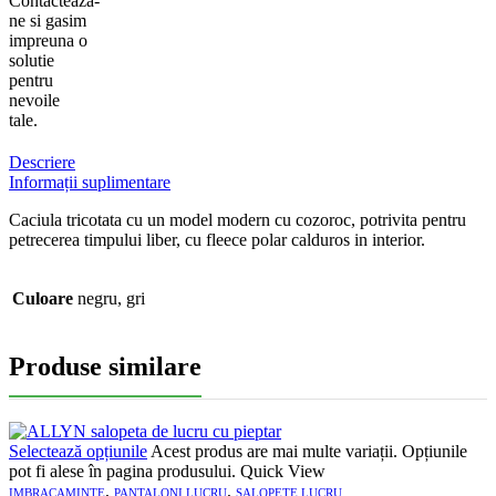
Contacteaza-
ne si gasim
impreuna o
solutie
pentru
nevoile
tale.
Descriere
Informații suplimentare
Caciula tricotata cu un model modern cu cozoroc, potrivita pentru
petrecerea timpului liber, cu fleece polar calduros in interior.
Culoare
negru, gri
Produse similare
Selectează opțiunile
Acest produs are mai multe variații. Opțiunile
pot fi alese în pagina produsului.
Quick View
,
,
IMBRACAMINTE
PANTALONI LUCRU
SALOPETE LUCRU