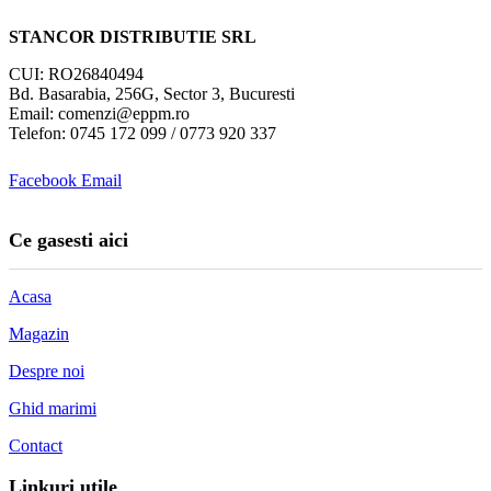
STANCOR DISTRIBUTIE SRL
CUI: RO26840494
Bd. Basarabia, 256G, Sector 3, Bucuresti
Email: comenzi@eppm.ro
Telefon: 0745 172 099 / 0773 920 337
Facebook
Email
Ce gasesti aici
Acasa
Magazin
Despre noi
Ghid marimi
Contact
Linkuri utile