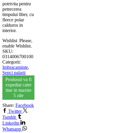
potrivita pentru
petrecerea
timpului liber, cu
fleece polar
calduros in
interior.
Wishlist
Please,
enable Wishlist.
SKU:
0314006700100
Categorii:
Imbracaminte
,
Sepci palarii
Produsul va fi
expediat catre
tine in maxim
5 zile
Share:
Facebook
Twitter
Tumblr
Linkedin
Whatsapp