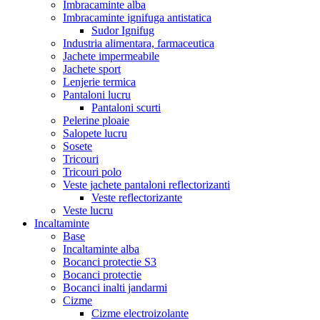
Imbracaminte alba
Imbracaminte ignifuga antistatica
Sudor Ignifug
Industria alimentara, farmaceutica
Jachete impermeabile
Jachete sport
Lenjerie termica
Pantaloni lucru
Pantaloni scurti
Pelerine ploaie
Salopete lucru
Sosete
Tricouri
Tricouri polo
Veste jachete pantaloni reflectorizanti
Veste reflectorizante
Veste lucru
Incaltaminte
Base
Incaltaminte alba
Bocanci protectie S3
Bocanci protectie
Bocanci inalti jandarmi
Cizme
Cizme electroizolante