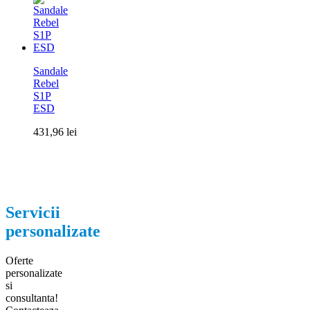
Sandale
Rebel
S1P
ESD
431,96
lei
Servicii
personalizate
Oferte
personalizate
si
consultanta!