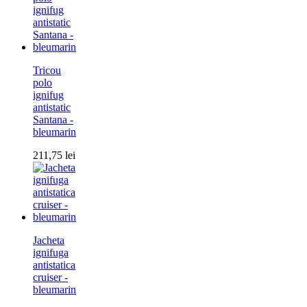
Tricou
polo
ignifug
antistatic
Santana -
bleumarin
211,75
lei
Jacheta
ignifuga
antistatica
cruiser -
bleumarin