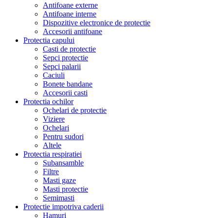
Antifoane externe
Antifoane interne
Dispozitive electronice de protectie
Accesorii antifoane
Protectia capului
Casti de protectie
Sepci protectie
Sepci palarii
Caciuli
Bonete bandane
Accesorii casti
Protectia ochilor
Ochelari de protectie
Viziere
Ochelari
Pentru sudori
Altele
Protectia respiratiei
Subansamble
Filtre
Masti gaze
Masti protectie
Semimasti
Protectie impotriva caderii
Hamuri