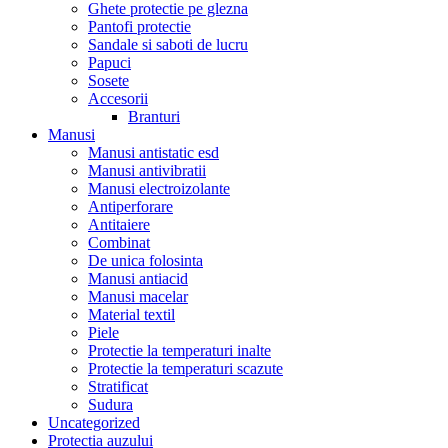
Ghete protectie pe glezna
Pantofi protectie
Sandale si saboti de lucru
Papuci
Sosete
Accesorii
Branturi
Manusi
Manusi antistatic esd
Manusi antivibratii
Manusi electroizolante
Antiperforare
Antitaiere
Combinat
De unica folosinta
Manusi antiacid
Manusi macelar
Material textil
Piele
Protectie la temperaturi inalte
Protectie la temperaturi scazute
Stratificat
Sudura
Uncategorized
Protectia auzului