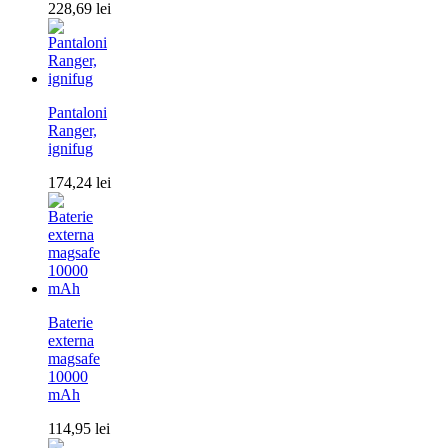
228,69
lei
Pantaloni
Ranger,
ignifug
174,24
lei
Baterie
externa
magsafe
10000
mAh
114,95
lei