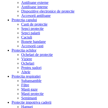
Antifoane externe
Antifoane interne
Dispozitive electronice de protectie
Accesorii antifoane
Protectia capului
Casti de protectie
Sepci protectie
Sepci palarii
Caciuli
Bonete bandane
Accesorii casti
Protectia ochilor
Ochelari de protectie
Viziere
Ochelari
Pentru sudori
Altele
Protectia respiratiei
Subansamble
Filtre
Masti gaze
Masti protectie
Semimasti
Protectie impotriva caderii
Hamuri