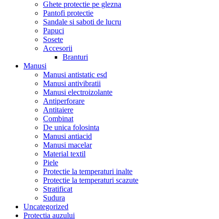
Ghete protectie pe glezna
Pantofi protectie
Sandale si saboti de lucru
Papuci
Sosete
Accesorii
Branturi
Manusi
Manusi antistatic esd
Manusi antivibratii
Manusi electroizolante
Antiperforare
Antitaiere
Combinat
De unica folosinta
Manusi antiacid
Manusi macelar
Material textil
Piele
Protectie la temperaturi inalte
Protectie la temperaturi scazute
Stratificat
Sudura
Uncategorized
Protectia auzului