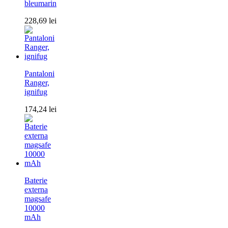
bleumarin
228,69
lei
Pantaloni
Ranger,
ignifug
174,24
lei
Baterie
externa
magsafe
10000
mAh