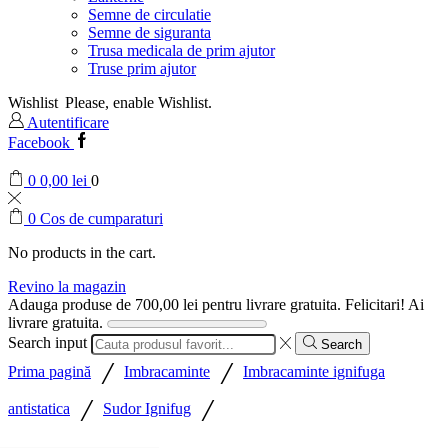
Semne de circulatie
Semne de siguranta
Trusa medicala de prim ajutor
Truse prim ajutor
Wishlist
Please, enable Wishlist.
Autentificare
Facebook
0
0,00
lei
0
0
Cos de cumparaturi
No products in the cart.
Revino la magazin
Adauga produse de
700,00
lei
pentru livrare gratuita.
Felicitari! Ai
livrare gratuita.
Search input
Search
/
/
Prima pagină
Imbracaminte
Imbracaminte ignifuga
/
/
antistatica
Sudor Ignifug