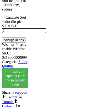
Sort de protectie,
100×80 cm,
sudura
Cantitate Sort
sudor din piele
STRUVE
Adaugă în coș
Wishlist
Please,
enable Wishlist.
SKU:
0313000900999
Categorie:
Sudor
Ignifug
Produsul va fi
expediat catre
tine in maxim
5 zile
Share:
Facebook
Twitter
Tumblr
Linkedin