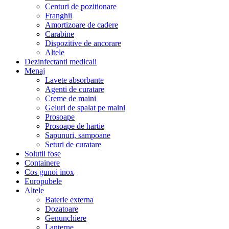
Centuri de pozitionare
Franghii
Amortizoare de cadere
Carabine
Dispozitive de ancorare
Altele
Dezinfectanti medicali
Menaj
Lavete absorbante
Agenti de curatare
Creme de maini
Geluri de spalat pe maini
Prosoape
Prosoape de hartie
Sapunuri, sampoane
Seturi de curatare
Solutii fose
Containere
Cos gunoi inox
Europubele
Altele
Baterie externa
Dozatoare
Genunchiere
Lanterne