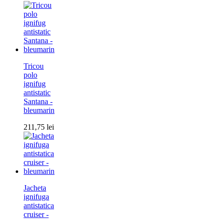
Tricou
polo
ignifug
antistatic
Santana -
bleumarin
211,75
lei
Jacheta
ignifuga
antistatica
cruiser -