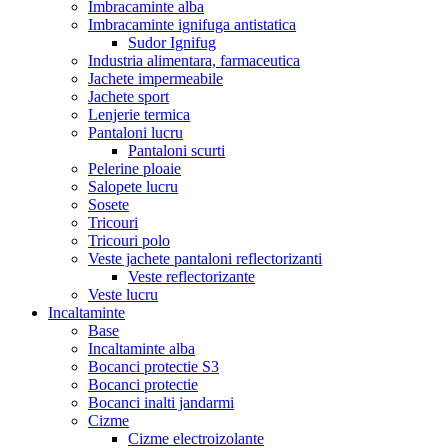
Imbracaminte alba
Imbracaminte ignifuga antistatica
Sudor Ignifug
Industria alimentara, farmaceutica
Jachete impermeabile
Jachete sport
Lenjerie termica
Pantaloni lucru
Pantaloni scurti
Pelerine ploaie
Salopete lucru
Sosete
Tricouri
Tricouri polo
Veste jachete pantaloni reflectorizanti
Veste reflectorizante
Veste lucru
Incaltaminte
Base
Incaltaminte alba
Bocanci protectie S3
Bocanci protectie
Bocanci inalti jandarmi
Cizme
Cizme electroizolante