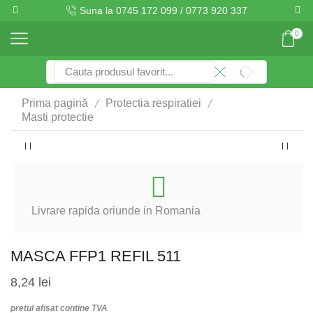
Suna la 0745 172 099 / 0773 920 337
0
Search
SEARCH
input
/
/
Prima pagină
Protectia respiratiei
Masti protectie
Livrare rapida oriunde in Romania
MASCA FFP1 REFIL 511
8,24
lei
pretul afisat contine TVA