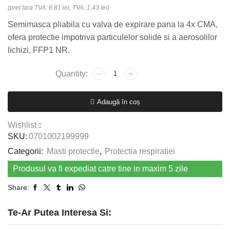
(pret fara TVA: 6.81 lei, TVA: 1.43 lei)
Semimasca pliabila cu valva de expirare pana la 4x CMA,
ofera protectie impotriva particulelor solide si a aerosolilor
lichizi, FFP1 NR.
Cantitate
MASCA
FFP1
Adaugă în coș
REFIL
511
Wishlist
SKU:
0701002199999
Categorii:
Masti protectie
,
Protectia respiratiei
Produsul va fi expediat catre tine in maxim 5 zile
Share:
Te-Ar Putea Interesa Si: