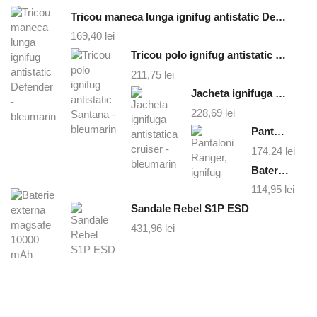
Tricou maneca lunga ignifug antistatic Defender - bleumarin
169,40
lei
Tricou polo ignifug antistatic Santana - bleumarin
211,75
lei
Jacheta ignifuga antistatica cruiser - bleumarin
228,69
lei
Pantaloni Ranger, ignifug
174,24
lei
Baterie externa magsafe 10000 mAh
114,95
lei
Sandale Rebel S1P ESD
431,96
lei