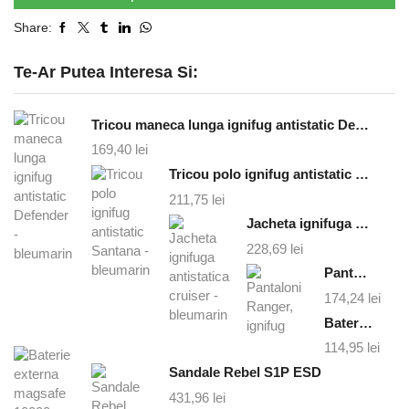
Share:
Te-Ar Putea Interesa Si:
Tricou maneca lunga ignifug antistatic Defender - bleumarin
169,40
lei
Tricou polo ignifug antistatic Santana - bleumarin
211,75
lei
Jacheta ignifuga antistatica cruiser - bleumarin
228,69
lei
Pantaloni Ranger, ignifug
174,24
lei
Baterie externa magsafe 10000 mAh
114,95
lei
Sandale Rebel S1P ESD
431,96
lei