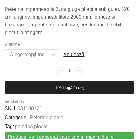
Pelerina impermeabila 3, cu gluga pliabila sub guler, 120
cm lungime, impermeabilitate 2000 mm, fermoar si
buzunare acoperite, material usor, nesifonabil, flexibil,
placut la atingere.
Marime
Anulează
Cantitate
Pelerina
impermeabila
Adaugă în coș
Neptun
verde
Wishlist
SKU:
031100121
Categorie:
Pelerine ploaie
Tag:
pelerina ploaie
Produsul va fi expediat catre tine in maxim 5 zile