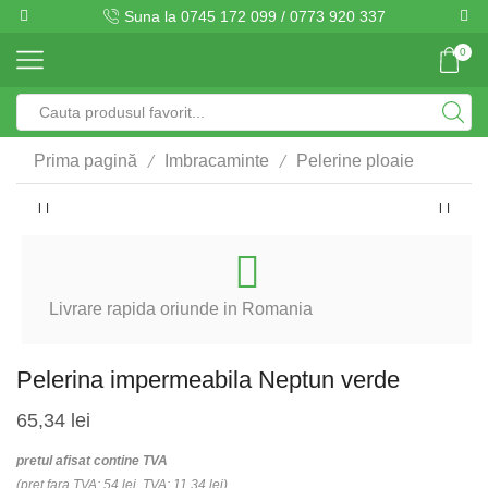
Suna la 0745 172 099 / 0773 920 337
0
Search
input
/
/
Prima pagină
Imbracaminte
Pelerine ploaie
Livrare rapida oriunde in Romania
Pelerina impermeabila Neptun verde
65,34
lei
pretul afisat contine TVA
(pret fara TVA: 54 lei, TVA: 11.34 lei)