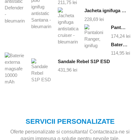
211,75
lei
Jacheta ignifuga antistatica cruiser - bleumarin
228,69
lei
Pantaloni Ranger, ignifug
174,24
lei
Baterie externa magsafe 10000 mAh
114,95
lei
Sandale Rebel S1P ESD
431,96
lei
SERVICII PERSONALIZATE
Oferte personalizate si consultanta! Contacteaza-ne si
gasim impreuna o solutie pentru nevoile tale.