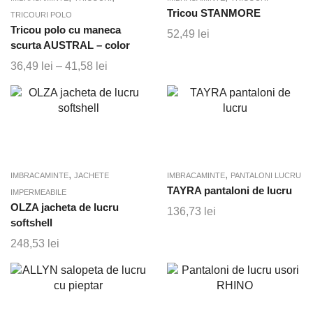
Tricou STANMORE
TRICOURI POLO
Tricou polo cu maneca
52,49
lei
scurta AUSTRAL – color
36,49
lei
–
41,58
lei
Interval
de
prețuri:
36,49 lei
până
la
41,58 lei
,
,
IMBRACAMINTE
JACHETE
IMBRACAMINTE
PANTALONI LUCRU
TAYRA pantaloni de lucru
IMPERMEABILE
OLZA jacheta de lucru
136,73
lei
softshell
248,53
lei