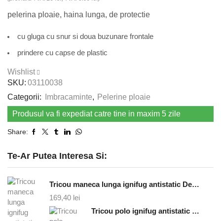
pelerina ploaie, haina lunga, de protectie
cu gluga cu snur si doua buzunare frontale
prindere cu capse de plastic
Wishlist
SKU:
03110038
Categorii:
Imbracaminte
,
Pelerine ploaie
Produsul va fi expediat catre tine in maxim 5 zile
Share:
Te-Ar Putea Interesa Si:
Tricou maneca lunga ignifug antistatic Defender - bleumarin
169,40
lei
Tricou polo ignifug antistatic Santana - bleumarin