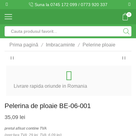
Suna la 0745 172 099 / 0773 920 337
0
Search
input
/
/
Prima pagină
Imbracaminte
Pelerine ploaie
Livrare rapida oriunde in Romania
Pelerina de ploaie BE-06-001
35,09
lei
pretul afisat contine TVA
(pret fara TVA: 29 lei, TVA: 6.09 lei)