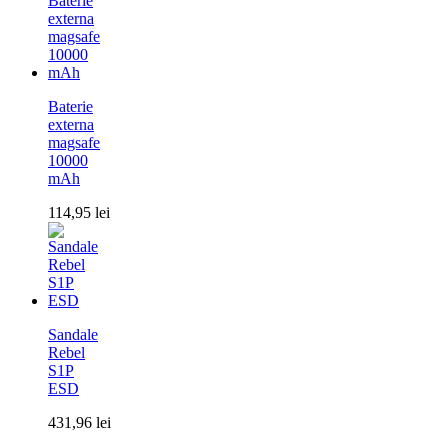
Baterie
externa
magsafe
10000
mAh
114,95
lei
Sandale
Rebel
S1P
ESD
431,96
lei