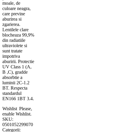
moale, de
culoare neagra,
care previne
aburirea si
zgarierea.
Lentilele clare
blocheaza 99,9%
din radiatiile
ultraviolete si
sunt tratate
impotriva
aburirii. Protectie
UV Class 1 (A,
B ,C), gradde
absorbtie a
luminii 2C-1.2
BT. Respecta
standardul
EN166 1BT 3.4.
Wishlist
Please,
enable Wishlist.
SKU:
0501052299070
Categorii: