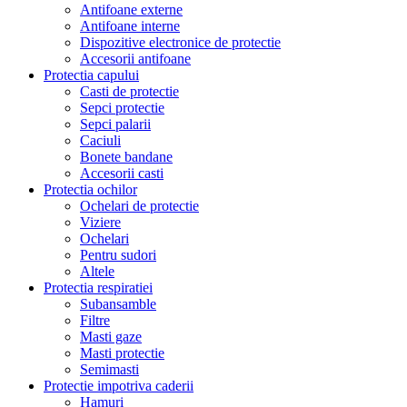
Antifoane externe
Antifoane interne
Dispozitive electronice de protectie
Accesorii antifoane
Protectia capului
Casti de protectie
Sepci protectie
Sepci palarii
Caciuli
Bonete bandane
Accesorii casti
Protectia ochilor
Ochelari de protectie
Viziere
Ochelari
Pentru sudori
Altele
Protectia respiratiei
Subansamble
Filtre
Masti gaze
Masti protectie
Semimasti
Protectie impotriva caderii
Hamuri