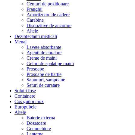
Centuri de pozitionare
Franghii
Amortizoare de cadere
Carabine
Dispozitive de ancorare
Altele
Dezinfectanti medicali
Menaj
Lavete absorbante
Agenti de curatare
Creme de maini
Geluri de spalat pe maini
Prosoape
Prosoape de hartie
Sapunuri, sampoane
Seturi de curatare
Solutii fose
Containere
Cos gunoi inox
Europubele
Altele
Baterie externa
Dozatoare
Genunchiere
Lanterne