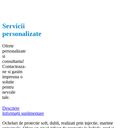
Servicii
personalizate
Oferte
personalizate
si
consultanta!
Contacteaza-
ne si gasim
impreuna o
solutie
pentru
nevoile
tale.
Descriere
Informații suplimentare
Ochelari de protectie soft, dubli, realizati prin injectie, marime