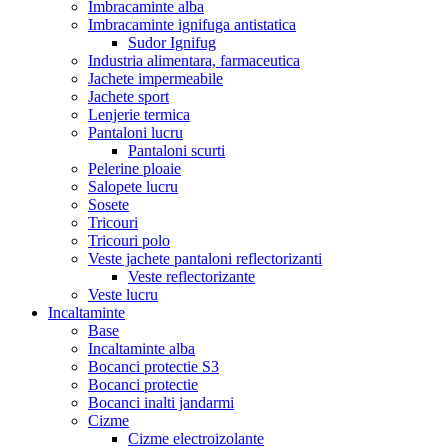
Imbracaminte alba
Imbracaminte ignifuga antistatica
Sudor Ignifug
Industria alimentara, farmaceutica
Jachete impermeabile
Jachete sport
Lenjerie termica
Pantaloni lucru
Pantaloni scurti
Pelerine ploaie
Salopete lucru
Sosete
Tricouri
Tricouri polo
Veste jachete pantaloni reflectorizanti
Veste reflectorizante
Veste lucru
Incaltaminte
Base
Incaltaminte alba
Bocanci protectie S3
Bocanci protectie
Bocanci inalti jandarmi
Cizme
Cizme electroizolante