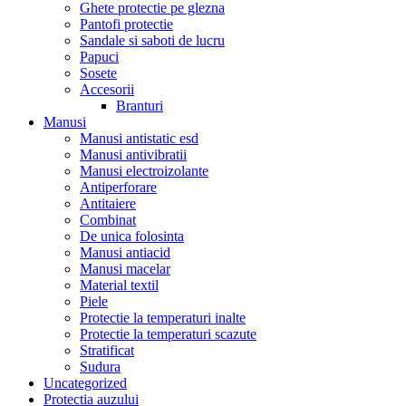
Ghete protectie pe glezna
Pantofi protectie
Sandale si saboti de lucru
Papuci
Sosete
Accesorii
Branturi
Manusi
Manusi antistatic esd
Manusi antivibratii
Manusi electroizolante
Antiperforare
Antitaiere
Combinat
De unica folosinta
Manusi antiacid
Manusi macelar
Material textil
Piele
Protectie la temperaturi inalte
Protectie la temperaturi scazute
Stratificat
Sudura
Uncategorized
Protectia auzului