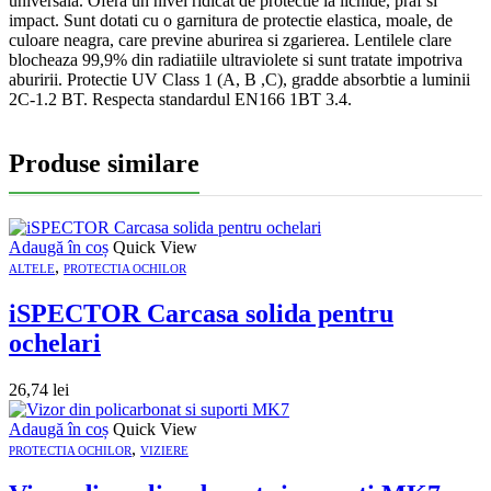
universala. Ofera un nivel ridicat de protectie la lichide, praf si
impact. Sunt dotati cu o garnitura de protectie elastica, moale, de
culoare neagra, care previne aburirea si zgarierea. Lentilele clare
blocheaza 99,9% din radiatiile ultraviolete si sunt tratate impotriva
aburirii. Protectie UV Class 1 (A, B ,C), gradde absorbtie a luminii
2C-1.2 BT. Respecta standardul EN166 1BT 3.4.
Produse similare
Adaugă în coș
Quick View
,
ALTELE
PROTECTIA OCHILOR
iSPECTOR Carcasa solida pentru
ochelari
26,74
lei
Adaugă în coș
Quick View
,
PROTECTIA OCHILOR
VIZIERE