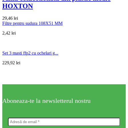
HOXTON
29,46
lei
Filtre pentru sudura 108X51 MM
2,42
lei
Set 3 masti ffp2 cu ochelari g...
229,92
lei
Aboneaza-te la newsletterul nostru