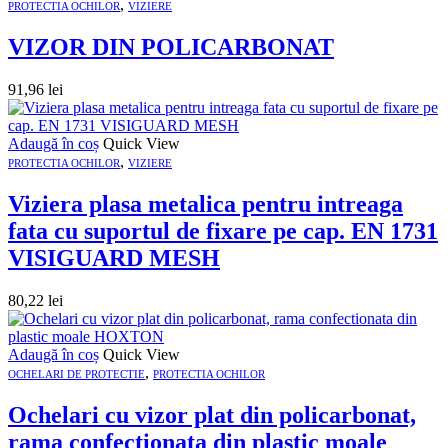
,
PROTECTIA OCHILOR
VIZIERE
VIZOR DIN POLICARBONAT
91,96
lei
Adaugă în coș
Quick View
,
PROTECTIA OCHILOR
VIZIERE
Viziera plasa metalica pentru intreaga
fata cu suportul de fixare pe cap. EN 1731
VISIGUARD MESH
80,22
lei
Adaugă în coș
Quick View
,
OCHELARI DE PROTECTIE
PROTECTIA OCHILOR
Ochelari cu vizor plat din policarbonat,
rama confectionata din plastic moale