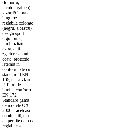
(fumuriu,
incolor, galben)
vizor PC, brate
lungime
reglabila colorate
(negru, albastru)
design sport
ergonomic,
luminozitate
extra, anti
zgariere si anti
ceata, protectie
laterala in
conformitate cu
standardul EN
166, clasa vizor
F, filtru de
lumina conform
EN 172.
Standard gama
de modele QX
2000 – aceleasi
combinatii, dar
cu pernite de nas
reglabile si