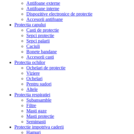
Antifoane externe
Antifoane interne
Dispozitive electronice de protectie
Accesorii antifoane
Protectia capului
Casti de protectie
Sepci protectie
Sepci palarii
Caciuli
Bonete bandane
Accesorii casti
Protectia ochilor
Ochelari de protectie
Viziere
Ochelari
Pentru sudori
Altele
Protectia respiratiei
Subansamble
Filtre
Masti gaze
Masti protectie
Semimasti
Protectie impotriva caderii
Hamuri