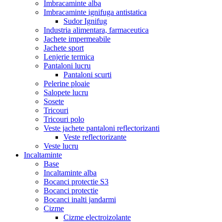
Imbracaminte alba
Imbracaminte ignifuga antistatica
Sudor Ignifug
Industria alimentara, farmaceutica
Jachete impermeabile
Jachete sport
Lenjerie termica
Pantaloni lucru
Pantaloni scurti
Pelerine ploaie
Salopete lucru
Sosete
Tricouri
Tricouri polo
Veste jachete pantaloni reflectorizanti
Veste reflectorizante
Veste lucru
Incaltaminte
Base
Incaltaminte alba
Bocanci protectie S3
Bocanci protectie
Bocanci inalti jandarmi
Cizme
Cizme electroizolante