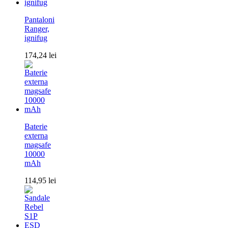
Pantaloni
Ranger,
ignifug
174,24
lei
Baterie
externa
magsafe
10000
mAh
114,95
lei