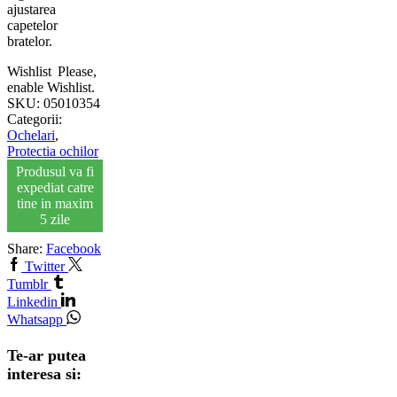
ajustarea
capetelor
bratelor.
Wishlist
Please,
enable Wishlist.
SKU:
05010354
Categorii:
Ochelari
,
Protectia ochilor
Produsul va fi
expediat catre
tine in maxim
5 zile
Share:
Facebook
Twitter
Tumblr
Linkedin
Whatsapp
Te-ar putea
interesa si: