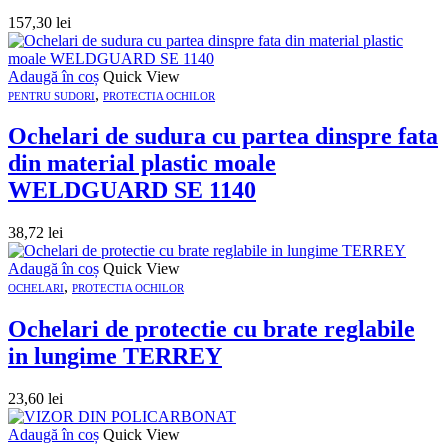
157,30
lei
Adaugă în coș
Quick View
,
PENTRU SUDORI
PROTECTIA OCHILOR
Ochelari de sudura cu partea dinspre fata
din material plastic moale
WELDGUARD SE 1140
38,72
lei
Adaugă în coș
Quick View
,
OCHELARI
PROTECTIA OCHILOR
Ochelari de protectie cu brate reglabile
in lungime TERREY
23,60
lei
Adaugă în coș
Quick View