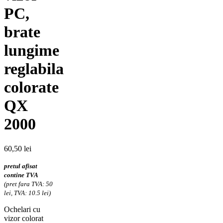
PC,
brate
lungime
reglabila
colorate
QX
2000
60,50
lei
pretul afisat
contine TVA
(pret fara TVA: 50
lei, TVA: 10.5 lei)
Ochelari cu
vizor colorat