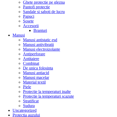
Ghete protectie pe glezna
Pantofi protectie
Sandale si saboti de lucru
Papuci
Sosete
Accesorii
Branturi
Manusi
Manusi antistatic esd
Manusi antivibratii
Manusi electroizolante
Antiperforare
Antitaiere
Combinat
De unica folosinta
Manusi antiacid
Manusi macelar
Material textil
Piele
Protectie la temperaturi inalte
Protectie la temperaturi scazute
Stratificat
Sudura
Uncategorized
Protectia auzului