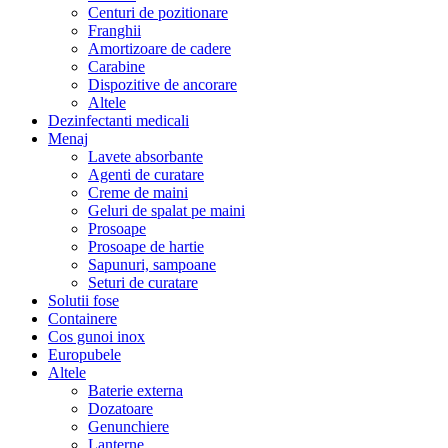
Centuri de pozitionare
Franghii
Amortizoare de cadere
Carabine
Dispozitive de ancorare
Altele
Dezinfectanti medicali
Menaj
Lavete absorbante
Agenti de curatare
Creme de maini
Geluri de spalat pe maini
Prosoape
Prosoape de hartie
Sapunuri, sampoane
Seturi de curatare
Solutii fose
Containere
Cos gunoi inox
Europubele
Altele
Baterie externa
Dozatoare
Genunchiere
Lanterne