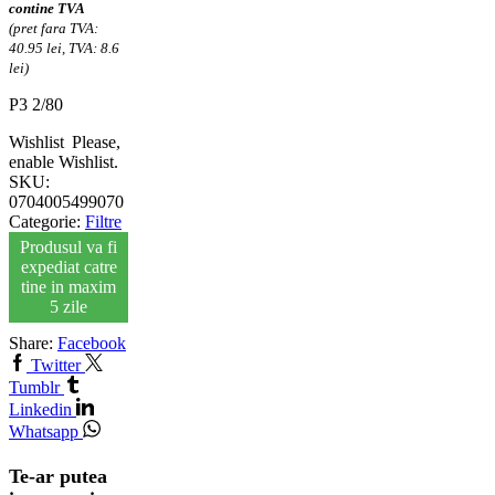
contine TVA
(pret fara TVA:
40.95 lei, TVA: 8.6
lei)
P3 2/80
Wishlist
Please,
enable Wishlist.
SKU:
0704005499070
Categorie:
Filtre
Produsul va fi
expediat catre
tine in maxim
5 zile
Share:
Facebook
Twitter
Tumblr
Linkedin
Whatsapp
Te-ar putea