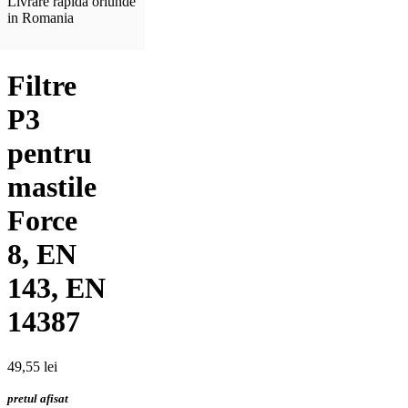
Livrare rapida oriunde
in Romania
Filtre
P3
pentru
mastile
Force
8, EN
143, EN
14387
49,55
lei
pretul afisat