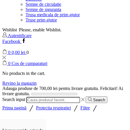
Semne de circulatie
Semne de siguranta
Trusa medicala de prim ajutor
Truse prim ajutor
Wishlist
Please, enable Wishlist.
Autentificare
Facebook
0
0,00
lei
0
0
Cos de cumparaturi
No products in the cart.
Revino la magazin
Adauga produse de
700,00
lei
pentru livrare gratuita.
Felicitari! Ai
livrare gratuita.
Search input
Search
/
/
/
Prima pagină
Protectia respiratiei
Filtre