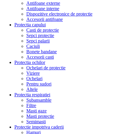
Antifoane externe
Antifoane interne
Dispozitive electronice de protectie
Accesorii antifoane
Protectia capului
Casti de protectie
Sepci protectie
Sepci palarii
Caciuli
Bonete bandane
Accesorii casti
Protectia ochilor
Ochelari de protectie
Viziere
Ochelari
Pentru sudori
Altele
Protectia respiratiei
Subansamble
Filtre
Masti gaze
Masti protectie
Semimasti
Protectie impotriva caderii
Hamuri