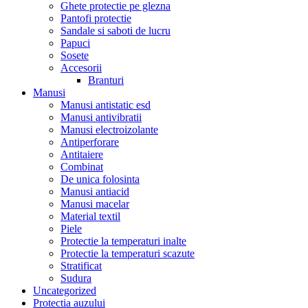
Ghete protectie pe glezna
Pantofi protectie
Sandale si saboti de lucru
Papuci
Sosete
Accesorii
Branturi
Manusi
Manusi antistatic esd
Manusi antivibratii
Manusi electroizolante
Antiperforare
Antitaiere
Combinat
De unica folosinta
Manusi antiacid
Manusi macelar
Material textil
Piele
Protectie la temperaturi inalte
Protectie la temperaturi scazute
Stratificat
Sudura
Uncategorized
Protectia auzului