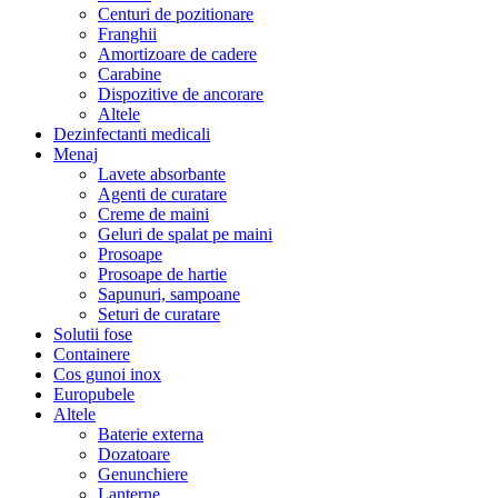
Centuri de pozitionare
Franghii
Amortizoare de cadere
Carabine
Dispozitive de ancorare
Altele
Dezinfectanti medicali
Menaj
Lavete absorbante
Agenti de curatare
Creme de maini
Geluri de spalat pe maini
Prosoape
Prosoape de hartie
Sapunuri, sampoane
Seturi de curatare
Solutii fose
Containere
Cos gunoi inox
Europubele
Altele
Baterie externa
Dozatoare
Genunchiere
Lanterne