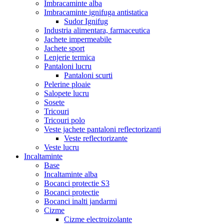
Imbracaminte alba
Imbracaminte ignifuga antistatica
Sudor Ignifug
Industria alimentara, farmaceutica
Jachete impermeabile
Jachete sport
Lenjerie termica
Pantaloni lucru
Pantaloni scurti
Pelerine ploaie
Salopete lucru
Sosete
Tricouri
Tricouri polo
Veste jachete pantaloni reflectorizanti
Veste reflectorizante
Veste lucru
Incaltaminte
Base
Incaltaminte alba
Bocanci protectie S3
Bocanci protectie
Bocanci inalti jandarmi
Cizme
Cizme electroizolante