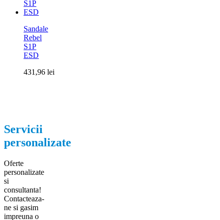
Sandale
Rebel
S1P
ESD
431,96
lei
Servicii
personalizate
Oferte
personalizate
si
consultanta!
Contacteaza-
ne si gasim
impreuna o