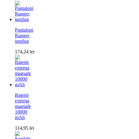
Pantaloni
Ranger,
ignifug
174,24
lei
Baterie
externa
magsafe
10000
mAh
114,95
lei