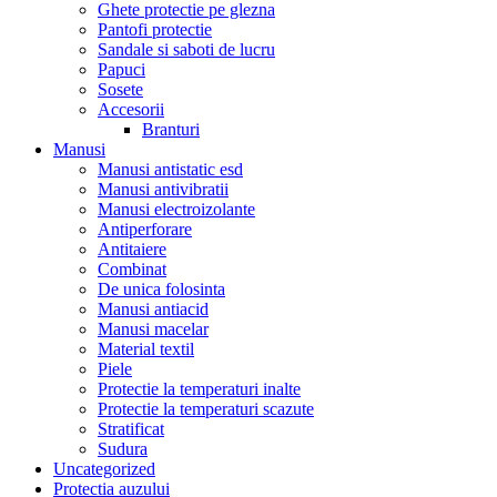
Ghete protectie pe glezna
Pantofi protectie
Sandale si saboti de lucru
Papuci
Sosete
Accesorii
Branturi
Manusi
Manusi antistatic esd
Manusi antivibratii
Manusi electroizolante
Antiperforare
Antitaiere
Combinat
De unica folosinta
Manusi antiacid
Manusi macelar
Material textil
Piele
Protectie la temperaturi inalte
Protectie la temperaturi scazute
Stratificat
Sudura
Uncategorized
Protectia auzului