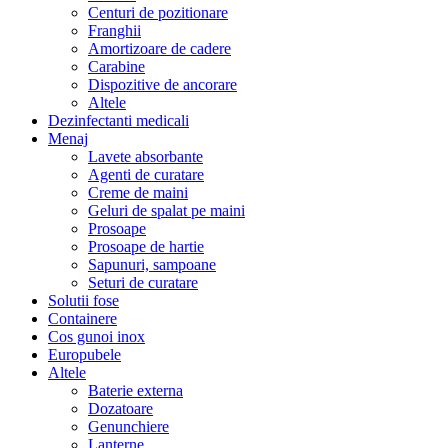
Centuri de pozitionare
Franghii
Amortizoare de cadere
Carabine
Dispozitive de ancorare
Altele
Dezinfectanti medicali
Menaj
Lavete absorbante
Agenti de curatare
Creme de maini
Geluri de spalat pe maini
Prosoape
Prosoape de hartie
Sapunuri, sampoane
Seturi de curatare
Solutii fose
Containere
Cos gunoi inox
Europubele
Altele
Baterie externa
Dozatoare
Genunchiere
Lanterne