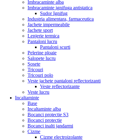
Imbracaminte alba
Imbracaminte ignifuga antistatica
Sudor Ignifug
Industria alimentara, farmaceutica
Jachete impermeabile
Jachete sport
Lenjerie termica
Pantaloni lucru
Pantaloni scurti
Pelerine ploaie
Salopete lucru
Sosete
Tricouri
Tricouri polo
Veste jachete pantaloni reflectorizanti
Veste reflectorizante
Veste lucru
Incaltaminte
Base
Incaltaminte alba
Bocanci protectie S3
Bocanci protectie
Bocanci inalti jandarmi
Cizme
Cizme electroizolante