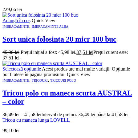
229,66
lei
Adaugă în coș
Quick View
,
IMBRACAMINTE
IMBRACAMINTE ALBA
Sort unica folosinta 20 micr 100 buc
45,98
lei
Prețul inițial a fost: 45,98 lei.
37,51
lei
Prețul curent este:
37,51 lei.
Selectează opțiunile
Acest produs are mai multe variații. Opțiunile
pot fi alese în pagina produsului.
Quick View
,
,
IMBRACAMINTE
TRICOURI
TRICOURI POLO
Tricou polo cu maneca scurta AUSTRAL
– color
36,49
lei
–
41,58
lei
Interval de prețuri: 36,49 lei până la 41,58 lei
Tricou cu maneca lunga LOVELL
99,10
lei