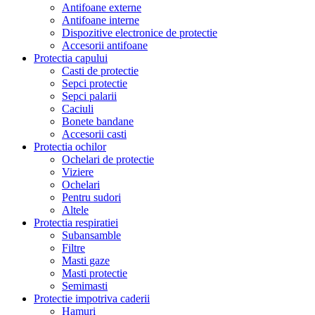
Antifoane externe
Antifoane interne
Dispozitive electronice de protectie
Accesorii antifoane
Protectia capului
Casti de protectie
Sepci protectie
Sepci palarii
Caciuli
Bonete bandane
Accesorii casti
Protectia ochilor
Ochelari de protectie
Viziere
Ochelari
Pentru sudori
Altele
Protectia respiratiei
Subansamble
Filtre
Masti gaze
Masti protectie
Semimasti
Protectie impotriva caderii
Hamuri