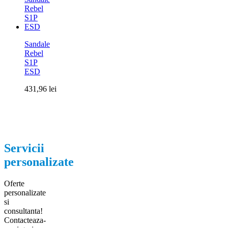
Sandale
Rebel
S1P
ESD
431,96
lei
Servicii
personalizate
Oferte
personalizate
si
consultanta!
Contacteaza-