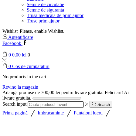
Semne de circulatie
Semne de siguranta
Trusa medicala de prim ajutor
Truse prim ajutor
Wishlist
Please, enable Wishlist.
Autentificare
Facebook
0
0,00
lei
0
0
Cos de cumparaturi
No products in the cart.
Revino la magazin
Adauga produse de
700,00
lei
pentru livrare gratuita.
Felicitari! Ai
livrare gratuita.
Search input
Search
/
/
/
Prima pagină
Imbracaminte
Pantaloni lucru