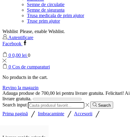
Semne de circulatie
Semne de siguranta
Trusa medicala de prim ajutor
Truse prim ajutor
Wishlist
Please, enable Wishlist.
Autentificare
Facebook
0
0,00
lei
0
0
Cos de cumparaturi
No products in the cart.
Revino la magazin
Adauga produse de
700,00
lei
pentru livrare gratuita.
Felicitari! Ai
livrare gratuita.
Search input
Search
/
/
/
Prima pagină
Imbracaminte
Accesorii