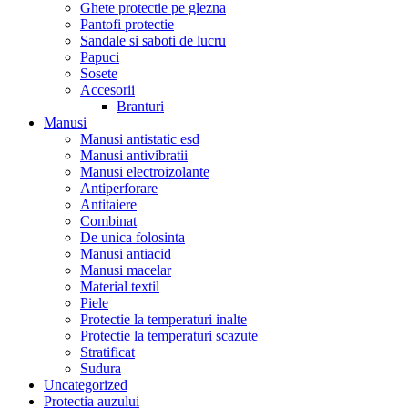
Ghete protectie pe glezna
Pantofi protectie
Sandale si saboti de lucru
Papuci
Sosete
Accesorii
Branturi
Manusi
Manusi antistatic esd
Manusi antivibratii
Manusi electroizolante
Antiperforare
Antitaiere
Combinat
De unica folosinta
Manusi antiacid
Manusi macelar
Material textil
Piele
Protectie la temperaturi inalte
Protectie la temperaturi scazute
Stratificat
Sudura
Uncategorized
Protectia auzului