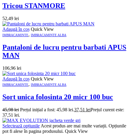
Tricou STANMORE
52,49
lei
Adaugă în coș
Quick View
,
IMBRACAMINTE
IMBRACAMINTE ALBA
Pantaloni de lucru pentru barbati APUS
MAN
106,96
lei
Adaugă în coș
Quick View
,
IMBRACAMINTE
IMBRACAMINTE ALBA
Sort unica folosinta 20 micr 100 buc
45,98
lei
Prețul inițial a fost: 45,98 lei.
37,51
lei
Prețul curent este:
37,51 lei.
Selectează opțiunile
Acest produs are mai multe variații. Opțiunile
pot fi alese în pagina produsului.
Quick View