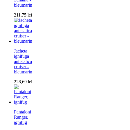
bleumarin
211,75
lei
Jacheta
ignifuga
antistatica
cruiser -
bleumarin
228,69
lei
Pantaloni
Ranger,
ignifug