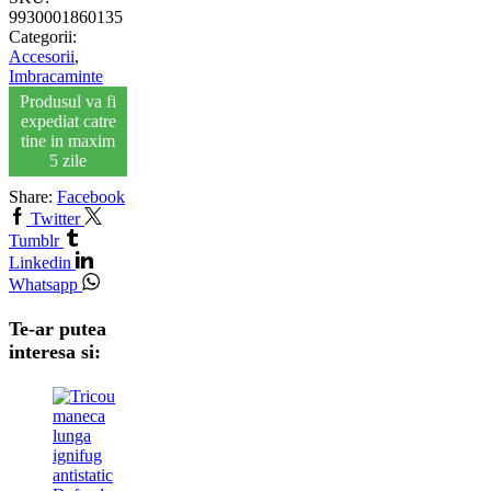
9930001860135
Categorii:
Accesorii
,
Imbracaminte
Produsul va fi
expediat catre
tine in maxim
5 zile
Share:
Facebook
Twitter
Tumblr
Linkedin
Whatsapp
Te-ar putea
interesa si: