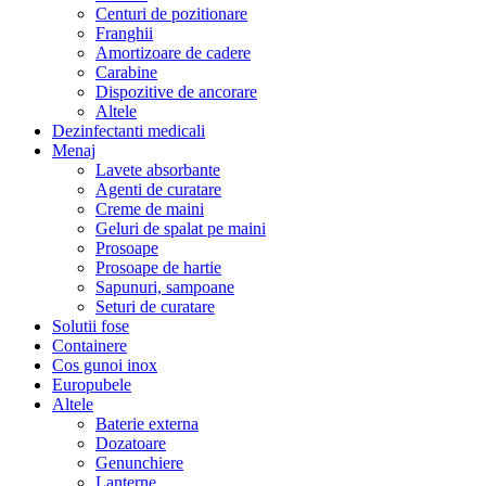
Centuri de pozitionare
Franghii
Amortizoare de cadere
Carabine
Dispozitive de ancorare
Altele
Dezinfectanti medicali
Menaj
Lavete absorbante
Agenti de curatare
Creme de maini
Geluri de spalat pe maini
Prosoape
Prosoape de hartie
Sapunuri, sampoane
Seturi de curatare
Solutii fose
Containere
Cos gunoi inox
Europubele
Altele
Baterie externa
Dozatoare
Genunchiere
Lanterne