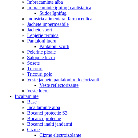
Imbracaminte alba
Imbracaminte ignifuga antistatica
Sudor Ignifug
Industria alimentara, farmaceutica
Jachete impermeabile
Jachete sport
Lenjerie termica
Pantaloni lucru
Pantaloni scurti
Pelerine ploaie
Salopete lucru
Sosete
Tricouri
Tricouri polo
Veste jachete pantaloni reflectorizanti
Veste reflectorizante
Veste lucru
Incaltaminte
Base
Incaltaminte alba
Bocanci protectie S3
Bocanci protectie
Bocanci inalti jandarmi
Cizme
Cizme electroizolante