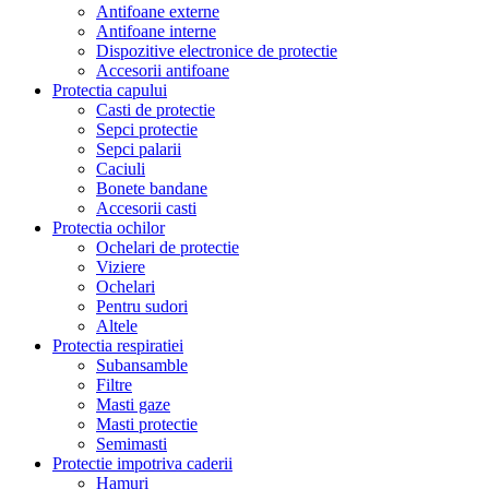
Antifoane externe
Antifoane interne
Dispozitive electronice de protectie
Accesorii antifoane
Protectia capului
Casti de protectie
Sepci protectie
Sepci palarii
Caciuli
Bonete bandane
Accesorii casti
Protectia ochilor
Ochelari de protectie
Viziere
Ochelari
Pentru sudori
Altele
Protectia respiratiei
Subansamble
Filtre
Masti gaze
Masti protectie
Semimasti
Protectie impotriva caderii
Hamuri