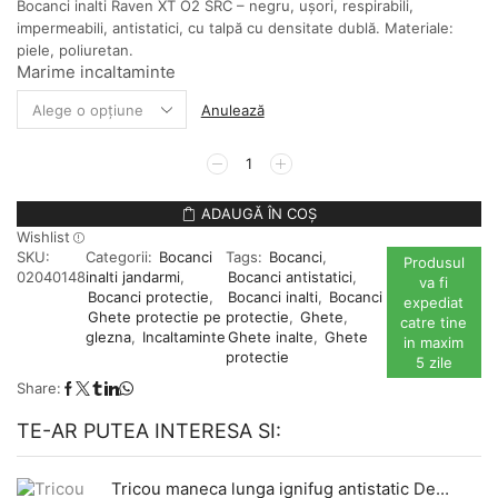
Bocanci inalti Raven XT O2 SRC – negru, ușori, respirabili,
impermeabili, antistatici, cu talpă cu densitate dublă. Materiale:
piele, poliuretan.
Marime incaltaminte
Anulează
Cantitate
Bocanci
inalti
ADAUGĂ ÎN COȘ
Raven
Wishlist
XT
SKU:
Categorii:
Bocanci
Tags:
Bocanci
,
O2
Produsul
02040148
inalti jandarmi
,
Bocanci antistatici
,
SRC
va fi
Bocanci protectie
,
Bocanci inalti
,
Bocanci
-
expediat
Ghete protectie pe
protectie
,
Ghete
,
negru
catre tine
glezna
,
Incaltaminte
Ghete inalte
,
Ghete
in maxim
protectie
5 zile
Share:
TE-AR PUTEA INTERESA SI:
Tricou maneca lunga ignifug antistatic Defender - bleumarin