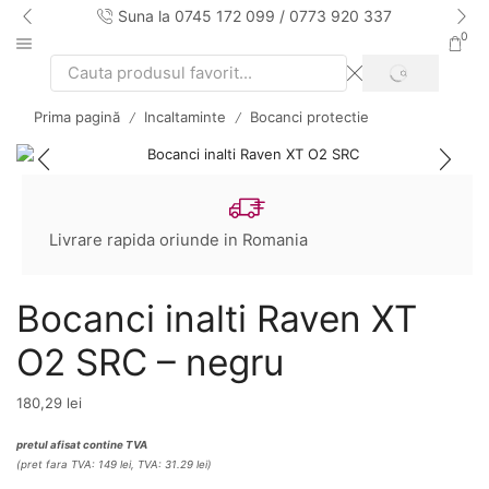
Suna la 0745 172 099 / 0773 920 337
0
SEARCH
Search
input
Prima pagină
Incaltaminte
Bocanci protectie
/
/
Livrare rapida oriunde in Romania
Bocanci inalti Raven XT
O2 SRC – negru
180,29
lei
pretul afisat contine TVA
(pret fara TVA: 149 lei, TVA: 31.29 lei)