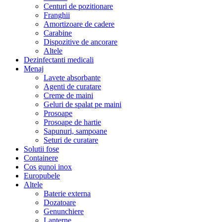
Centuri de pozitionare
Franghii
Amortizoare de cadere
Carabine
Dispozitive de ancorare
Altele
Dezinfectanti medicali
Menaj
Lavete absorbante
Agenti de curatare
Creme de maini
Geluri de spalat pe maini
Prosoape
Prosoape de hartie
Sapunuri, sampoane
Seturi de curatare
Solutii fose
Containere
Cos gunoi inox
Europubele
Altele
Baterie externa
Dozatoare
Genunchiere
Lanterne