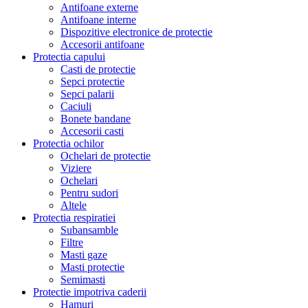
Antifoane externe
Antifoane interne
Dispozitive electronice de protectie
Accesorii antifoane
Protectia capului
Casti de protectie
Sepci protectie
Sepci palarii
Caciuli
Bonete bandane
Accesorii casti
Protectia ochilor
Ochelari de protectie
Viziere
Ochelari
Pentru sudori
Altele
Protectia respiratiei
Subansamble
Filtre
Masti gaze
Masti protectie
Semimasti
Protectie impotriva caderii
Hamuri