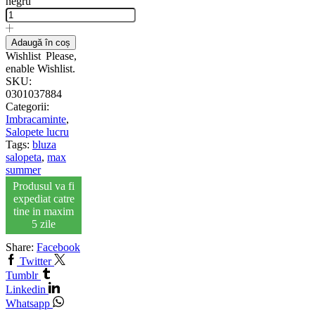
negru
Adaugă în coș
Wishlist
Please,
enable Wishlist.
SKU:
0301037884
Categorii:
Imbracaminte
,
Salopete lucru
Tags:
bluza
salopeta
,
max
summer
Produsul va fi
expediat catre
tine in maxim
5 zile
Share:
Facebook
Twitter
Tumblr
Linkedin
Whatsapp