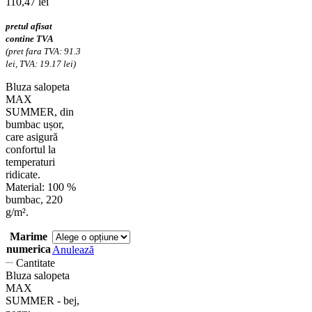
110,47
lei
pretul afisat
contine TVA
(pret fara TVA: 91.3
lei, TVA: 19.17 lei)
Bluza salopeta
MAX
SUMMER, din
bumbac ușor,
care asigură
confortul la
temperaturi
ridicate.
Material: 100 %
bumbac, 220
g/m².
Marime
numerica
Anulează
Cantitate
Bluza salopeta
MAX
SUMMER - bej,