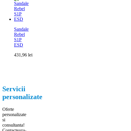
Sandale
Rebel
S1P
ESD
431,96
lei
Servicii
personalizate
Oferte
personalizate
si
consultanta!
Contacteaza-