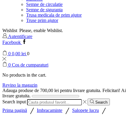
Semne de circulatie
Semne de siguranta
Trusa medicala de prim ajutor
Truse prim ajutor
Wishlist
Please, enable Wishlist.
Autentificare
Facebook
0
0,00
lei
0
0
Cos de cumparaturi
No products in the cart.
Revino la magazin
Adauga produse de
700,00
lei
pentru livrare gratuita.
Felicitari! Ai
livrare gratuita.
Search input
Search
/
/
/
Prima pagină
Imbracaminte
Salopete lucru