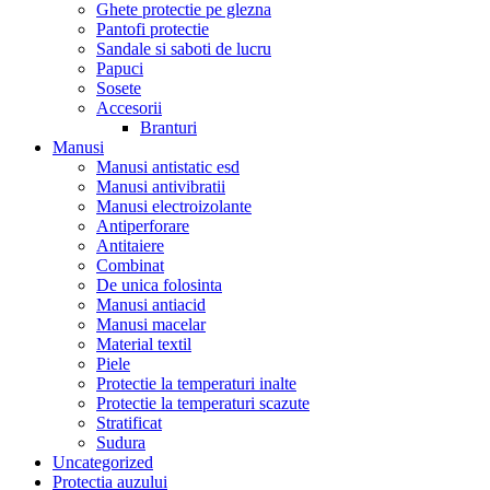
Ghete protectie pe glezna
Pantofi protectie
Sandale si saboti de lucru
Papuci
Sosete
Accesorii
Branturi
Manusi
Manusi antistatic esd
Manusi antivibratii
Manusi electroizolante
Antiperforare
Antitaiere
Combinat
De unica folosinta
Manusi antiacid
Manusi macelar
Material textil
Piele
Protectie la temperaturi inalte
Protectie la temperaturi scazute
Stratificat
Sudura
Uncategorized
Protectia auzului