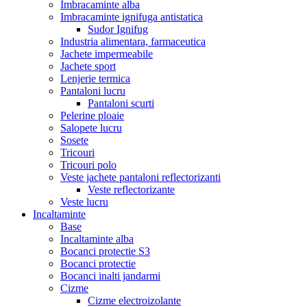
Imbracaminte alba
Imbracaminte ignifuga antistatica
Sudor Ignifug
Industria alimentara, farmaceutica
Jachete impermeabile
Jachete sport
Lenjerie termica
Pantaloni lucru
Pantaloni scurti
Pelerine ploaie
Salopete lucru
Sosete
Tricouri
Tricouri polo
Veste jachete pantaloni reflectorizanti
Veste reflectorizante
Veste lucru
Incaltaminte
Base
Incaltaminte alba
Bocanci protectie S3
Bocanci protectie
Bocanci inalti jandarmi
Cizme
Cizme electroizolante