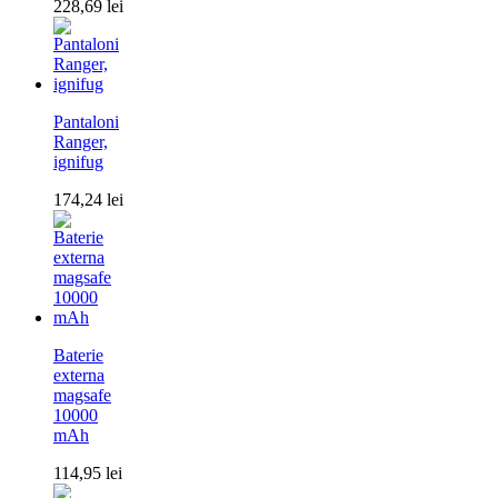
228,69
lei
Pantaloni
Ranger,
ignifug
174,24
lei
Baterie
externa
magsafe
10000
mAh
114,95
lei