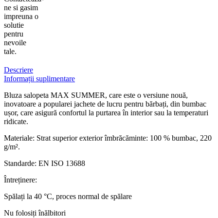
ne si gasim
impreuna o
solutie
pentru
nevoile
tale.
Descriere
Informații suplimentare
Bluza salopeta MAX SUMMER, care este o versiune nouă,
inovatoare a popularei jachete de lucru pentru bărbați, din bumbac
ușor, care asigură confortul la purtarea în interior sau la temperaturi
ridicate.
Materiale: Strat superior exterior îmbrăcăminte: 100 % bumbac, 220
g/m².
Standarde: EN ISO 13688
Întreținere:
Spălați la 40 °C, proces normal de spălare
Nu folosiți înălbitori