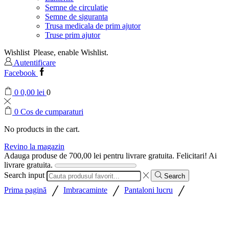
Semne de circulatie
Semne de siguranta
Trusa medicala de prim ajutor
Truse prim ajutor
Wishlist
Please, enable Wishlist.
Autentificare
Facebook
0
0,00
lei
0
0
Cos de cumparaturi
No products in the cart.
Revino la magazin
Adauga produse de
700,00
lei
pentru livrare gratuita.
Felicitari! Ai
livrare gratuita.
Search input
Search
/
/
/
Prima pagină
Imbracaminte
Pantaloni lucru