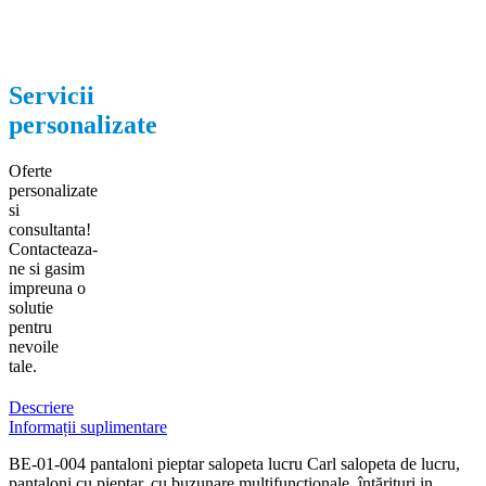
Servicii
personalizate
Oferte
personalizate
si
consultanta!
Contacteaza-
ne si gasim
impreuna o
solutie
pentru
nevoile
tale.
Descriere
Informații suplimentare
BE-01-004 pantaloni pieptar salopeta lucru Carl salopeta de lucru,
pantaloni cu pieptar, cu buzunare multifuncţionale, întărituri in