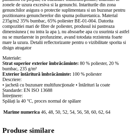
zonele de uzura excesiva si la genunchi. Intariturile din zona
genunchilor asigura o protectie suplimentara si un buzunar pentru
pozitionarea genuncherelor din spuma poliuretanica. Material
235g/m2 35% bumbac, 65% poliester BE-01-004. Datorita
compozitiei mari de fibre de poliester, produsul isi pastreaza
dimensiunea ( nu intra la apa ), nu absoarbe apa cu usurinta si astfel
nu se murdareste in profunzime, avand totodata rezistenta foarte
mare la uzura. Detalii reflectorizante pentru o vizibilitate sporita si
disign atragator
Materiale:
Strat superior exterior îmbrăcăminte:
80 % poliester,
20 %
bumbac, 235 g/m²
Exterior întăritură îmbrăcăminte:
100 % poliester
Descriere:
• jachetă cu buzunare multifuncţionale • întărituri la coate
Standarde: EN ISO 13688
Întreținere:
Spălați la 40 °C, proces normal de spălare
Marime numerica
46, 48, 50, 52, 54, 56, 58, 60, 62, 64
Produse similare