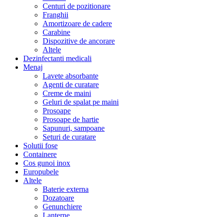
Centuri de pozitionare
Franghii
Amortizoare de cadere
Carabine
Dispozitive de ancorare
Altele
Dezinfectanti medicali
Menaj
Lavete absorbante
Agenti de curatare
Creme de maini
Geluri de spalat pe maini
Prosoape
Prosoape de hartie
Sapunuri, sampoane
Seturi de curatare
Solutii fose
Containere
Cos gunoi inox
Europubele
Altele
Baterie externa
Dozatoare
Genunchiere
Lanterne