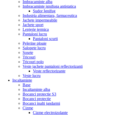
Imbracaminte alba
Imbracaminte ignifuga antistatica
Sudor Ignifug
Industria alimentara, farmaceutica
Jachete impermeabile
Jachete sport
Lenjerie termica
Pantaloni lucru
Pantaloni scurti
Pelerine ploaie
Salopete lucru
Sosete
Tricouri
Tricouri polo
Veste jachete pantaloni reflectorizanti
Veste reflectorizante
Veste lucru
Incaltaminte
Base
Incaltaminte alba
Bocanci protectie S3
Bocanci protectie
Bocanci inalti jandarmi
Cizme
Cizme electroizolante