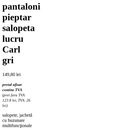
pantaloni
pieptar
salopeta
lucru
Carl
gri
149,80
lei
pretul afisat
contine TVA
(pret fara TVA:
123.8 lei, TVA: 26
lei)
salopete, jachetă
cu buzunare
multifuncţionale