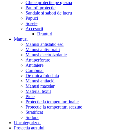
Ghete protectie pe glezna
Pantofi protectie
Sandale si saboti de lucru
Papuci
Sosete
Accesorii
Branturi
Manusi
Manusi antistatic esd
Manusi antivibratii
Manusi electroizolante
Antiperforare
Antitaiere
Combinat
De unica folosinta
Manusi antiacid
Manusi macelar
Material textil
Piele
Protectie la temperaturi inalte
Protectie la temperaturi scazute
Stratificat
Sudura
Uncategorized
Protectia auzului