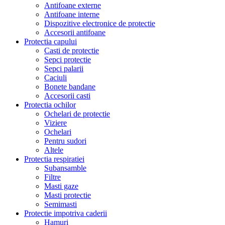
Antifoane externe
Antifoane interne
Dispozitive electronice de protectie
Accesorii antifoane
Protectia capului
Casti de protectie
Sepci protectie
Sepci palarii
Caciuli
Bonete bandane
Accesorii casti
Protectia ochilor
Ochelari de protectie
Viziere
Ochelari
Pentru sudori
Altele
Protectia respiratiei
Subansamble
Filtre
Masti gaze
Masti protectie
Semimasti
Protectie impotriva caderii
Hamuri