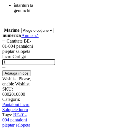
întărituri la
genunchi
Marime
numerica
Anulează
Cantitate BE-
01-004 pantaloni
pieptar salopeta
lucru Carl gri
Adaugă în coș
Wishlist
Please,
enable Wishlist.
SKU:
0302016800
Categorii:
Pantaloni lucru
,
Salopete lucru
Tags:
BE-01-
004 pantaloni
pieptar salopeta