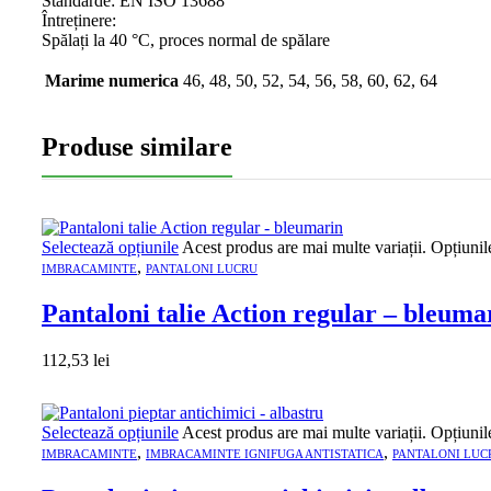
Standarde: EN ISO 13688
Întreținere:
Spălați la 40 °C, proces normal de spălare
Marime numerica
46, 48, 50, 52, 54, 56, 58, 60, 62, 64
Produse similare
Selectează opțiunile
Acest produs are mai multe variații. Opțiunil
,
IMBRACAMINTE
PANTALONI LUCRU
Pantaloni talie Action regular – bleuma
112,53
lei
Selectează opțiunile
Acest produs are mai multe variații. Opțiunil
,
,
IMBRACAMINTE
IMBRACAMINTE IGNIFUGA ANTISTATICA
PANTALONI LUC