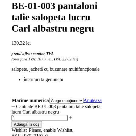
BE-01-003 pantaloni
talie salopeta lucru
Carl albastru negru
130,32
lei
pretul afisat contine TVA
(pret fara TVA: 107.7 lei, TVA: 22.62 lei)
salopete, jachetă cu buzunare multifuncţionale
întărituri la genunchi
Marime numerica
Anulează
Cantitate BE-01-003 pantaloni talie salopeta
lucru Carl albastru negru
Adaugă în coș
Wishlist
Please, enable Wishlist.
SKU:
03020167b7