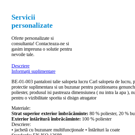
Servicii
personalizate
Oferte personalizate si
consultanta! Contacteaza-ne si
gasim impreuna o solutie pentru
nevoile tale.
Descriere
Informații suplimentare
BE-01-003 pantaloni talie salopeta lucru Carl salopeta de lucru, p
protectie suplimentara si un buzunar pentru pozitionarea genunc
poliester, produsul isi pastreaza dimensiunea ( nu intra la apa ), 
pentru o vizibilitate sporita si disign atragator
Materiale:
Strat superior exterior îmbrăcăminte:
80 % poliester,
20 % bu
Exterior întăritură îmbrăcăminte:
100 % poliester
Descriere:
• jachetă cu buzunare multifuncţionale • întărituri la coate