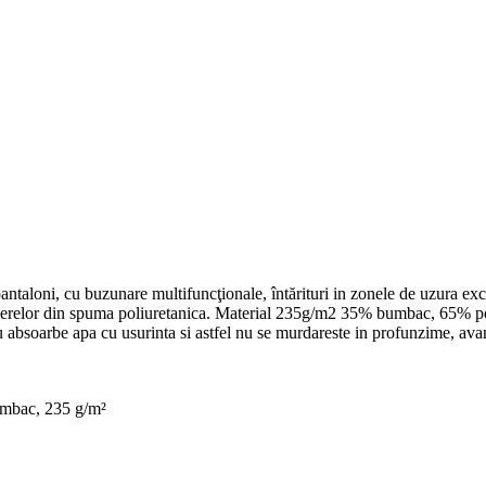
antaloni, cu buzunare multifuncţionale, întărituri in zonele de uzura exc
herelor din spuma poliuretanica. Material 235g/m2 35% bumbac, 65% pol
nu absoarbe apa cu usurinta si astfel nu se murdareste in profunzime, avan
mbac, 235 g/m²