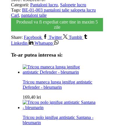
Categorii:
Pantaloni lucru
,
Salopete lucru
Tags:
BE-01-003 pantaloni talie salopeta lucru
Carl
,
pantaloni talie
Produsul va fi expediat catre tine in maxim 5
zile
Share:
Facebook
Twitter
Tumblr
Linkedin
Whatsapp
Te-ar putea interesa si:
Tricou maneca lunga ignifug antistatic
Defender - bleumarin
169,40
lei
Tricou polo ignifug antistatic Santana -
bleumarin