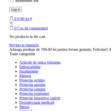
Remember Me
Log in
0
0,00
lei
0
0
Cos de cumparaturi
No products in the cart.
Revino la magazin
Adauga produse de
700,00
lei
pentru livrare gratuita.
Felicitari! A
Toate categoriile
Articole de unica folosinta
Imbracaminte
Incaltaminte
Manusi
Protectia ochilor
Protectia auzului
Protectia capului
Protectia respiratiei
Protectie impotriva caderii
Dezinfectanti medicali
Menaj