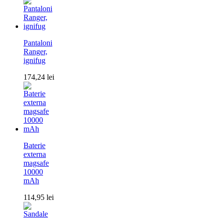
Pantaloni
Ranger,
ignifug
174,24
lei
Baterie
externa
magsafe
10000
mAh
114,95
lei