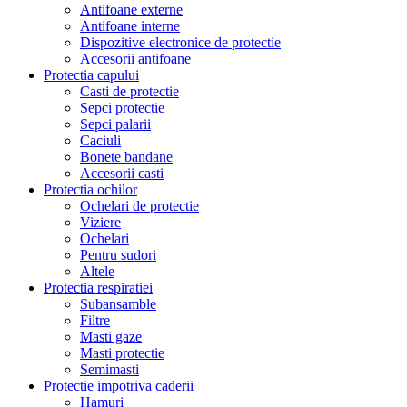
Antifoane externe
Antifoane interne
Dispozitive electronice de protectie
Accesorii antifoane
Protectia capului
Casti de protectie
Sepci protectie
Sepci palarii
Caciuli
Bonete bandane
Accesorii casti
Protectia ochilor
Ochelari de protectie
Viziere
Ochelari
Pentru sudori
Altele
Protectia respiratiei
Subansamble
Filtre
Masti gaze
Masti protectie
Semimasti
Protectie impotriva caderii
Hamuri