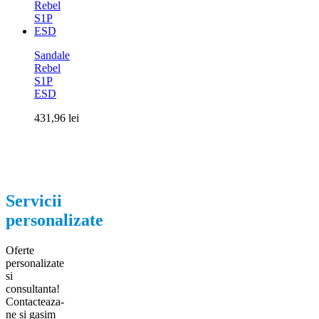
Sandale
Rebel
S1P
ESD
431,96
lei
Servicii
personalizate
Oferte
personalizate
si
consultanta!
Contacteaza-
ne si gasim