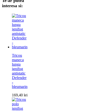
Te-ar putea
interesa si:
Tricou
maneca
lunga
ignifug
antistatic
Defender
-
bleumarin
169,40
lei