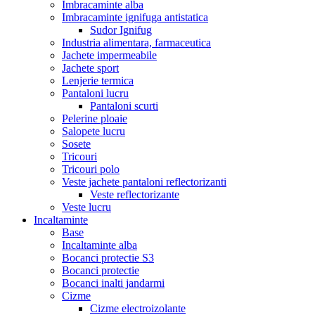
Imbracaminte alba
Imbracaminte ignifuga antistatica
Sudor Ignifug
Industria alimentara, farmaceutica
Jachete impermeabile
Jachete sport
Lenjerie termica
Pantaloni lucru
Pantaloni scurti
Pelerine ploaie
Salopete lucru
Sosete
Tricouri
Tricouri polo
Veste jachete pantaloni reflectorizanti
Veste reflectorizante
Veste lucru
Incaltaminte
Base
Incaltaminte alba
Bocanci protectie S3
Bocanci protectie
Bocanci inalti jandarmi
Cizme
Cizme electroizolante