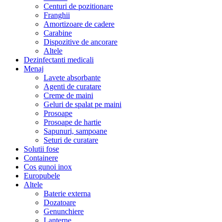
Centuri de pozitionare
Franghii
Amortizoare de cadere
Carabine
Dispozitive de ancorare
Altele
Dezinfectanti medicali
Menaj
Lavete absorbante
Agenti de curatare
Creme de maini
Geluri de spalat pe maini
Prosoape
Prosoape de hartie
Sapunuri, sampoane
Seturi de curatare
Solutii fose
Containere
Cos gunoi inox
Europubele
Altele
Baterie externa
Dozatoare
Genunchiere
Lanterne