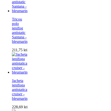
Tricou
polo
ignifug
antistatic
Santana -
bleumarin
211,75
lei
Jacheta
ignifuga
antistatica
cruiser -
bleumarin
228,69
lei