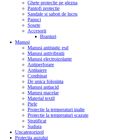
Ghete protectie pe glezna
Pantofi protectie
Sandale si saboti de lucru
Papuci
Sosete
Accesorii
Branturi
Manusi
Manusi antistatic esd
Manusi antivibratii
Manusi electroizolante
Antiperforare
Antitaiere
Combinat
De unica folosinta
Manusi antiacid
Manusi macelar
Material textil
Piele
Protectie la temperaturi inalte
Protectie la temperaturi scazute
Stratificat
Sudura
Uncategorized
Protectia auzului