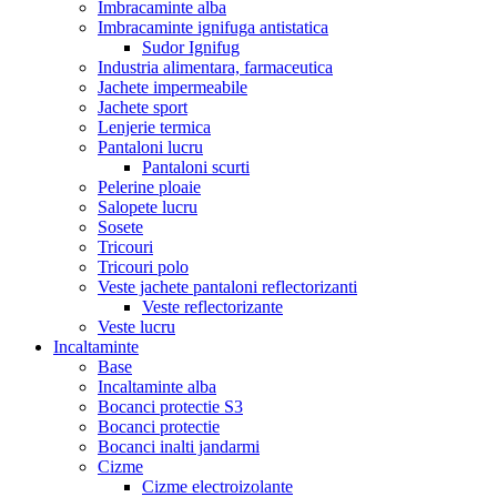
Imbracaminte alba
Imbracaminte ignifuga antistatica
Sudor Ignifug
Industria alimentara, farmaceutica
Jachete impermeabile
Jachete sport
Lenjerie termica
Pantaloni lucru
Pantaloni scurti
Pelerine ploaie
Salopete lucru
Sosete
Tricouri
Tricouri polo
Veste jachete pantaloni reflectorizanti
Veste reflectorizante
Veste lucru
Incaltaminte
Base
Incaltaminte alba
Bocanci protectie S3
Bocanci protectie
Bocanci inalti jandarmi
Cizme
Cizme electroizolante