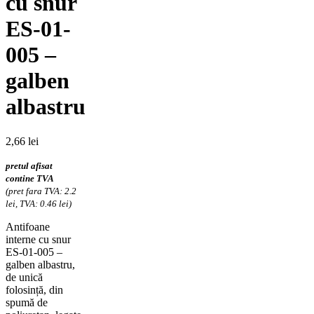
cu snur
ES-01-
005 –
galben
albastru
2,66
lei
pretul afisat
contine TVA
(pret fara TVA: 2.2
lei, TVA: 0.46 lei)
Antifoane
interne cu snur
ES-01-005 –
galben albastru,
de unică
folosință, din
spumă de