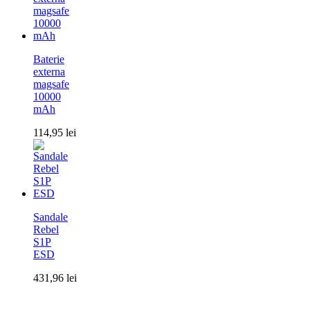
Baterie
externa
magsafe
10000
mAh
114,95
lei
Sandale
Rebel
S1P
ESD
431,96
lei