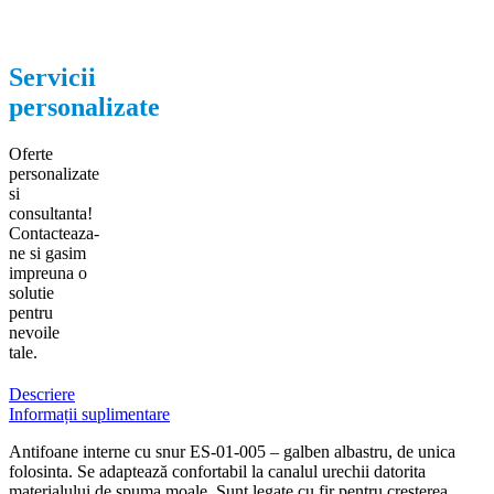
Servicii
personalizate
Oferte
personalizate
si
consultanta!
Contacteaza-
ne si gasim
impreuna o
solutie
pentru
nevoile
tale.
Descriere
Informații suplimentare
Antifoane interne cu snur ES-01-005 – galben albastru, de unica
folosinta. Se adaptează confortabil la canalul urechii datorita
materialului de spuma moale. Sunt legate cu fir pentru cresterea