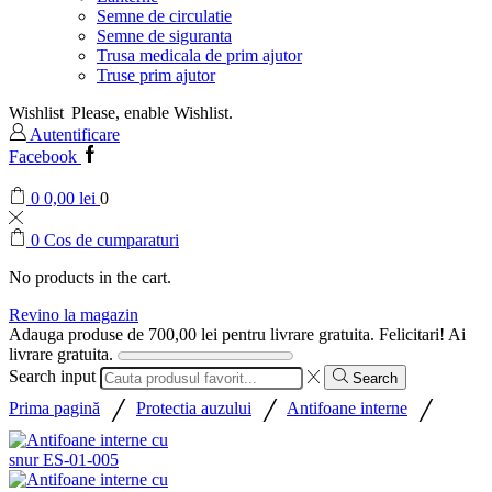
Semne de circulatie
Semne de siguranta
Trusa medicala de prim ajutor
Truse prim ajutor
Wishlist
Please, enable Wishlist.
Autentificare
Facebook
0
0,00
lei
0
0
Cos de cumparaturi
No products in the cart.
Revino la magazin
Adauga produse de
700,00
lei
pentru livrare gratuita.
Felicitari! Ai
livrare gratuita.
Search input
Search
/
/
/
Prima pagină
Protectia auzului
Antifoane interne