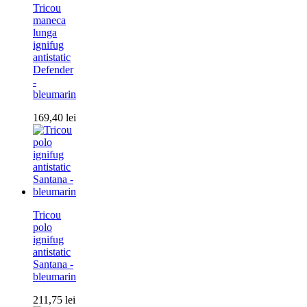
Tricou
maneca
lunga
ignifug
antistatic
Defender
-
bleumarin
169,40
lei
Tricou
polo
ignifug
antistatic
Santana -
bleumarin
211,75
lei