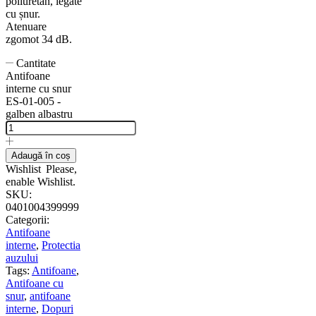
poliuretan, legate
cu șnur.
Atenuare
zgomot 34 dB.
Cantitate
Antifoane
interne cu snur
ES-01-005 -
galben albastru
Adaugă în coș
Wishlist
Please,
enable Wishlist.
SKU:
0401004399999
Categorii:
Antifoane
interne
,
Protectia
auzului
Tags:
Antifoane
,
Antifoane cu
snur
,
antifoane
interne
,
Dopuri