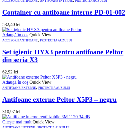
,
,
ACCESORII ANTIFOANE
ANTIFOANE INTERNE
PROTECTIA AUZULUI
Container cu antifoane interne PD-01-002
532,40
lei
Adaugă în coș
Quick View
,
ACCESORII ANTIFOANE
PROTECTIA AUZULUI
Set igienic HYX3 pentru antifoane Peltor
din seria X3
62,92
lei
Adaugă în coș
Quick View
,
ANTIFOANE EXTERNE
PROTECTIA AUZULUI
Antifoane externe Peltor X5P3 – negru
310,97
lei
Citește mai mult
Quick View
,
ANTIFOANE INTERNE
PROTECTIA AUZULUI