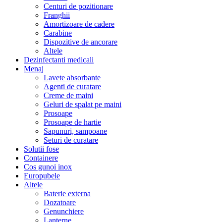
Centuri de pozitionare
Franghii
Amortizoare de cadere
Carabine
Dispozitive de ancorare
Altele
Dezinfectanti medicali
Menaj
Lavete absorbante
Agenti de curatare
Creme de maini
Geluri de spalat pe maini
Prosoape
Prosoape de hartie
Sapunuri, sampoane
Seturi de curatare
Solutii fose
Containere
Cos gunoi inox
Europubele
Altele
Baterie externa
Dozatoare
Genunchiere
Lanterne