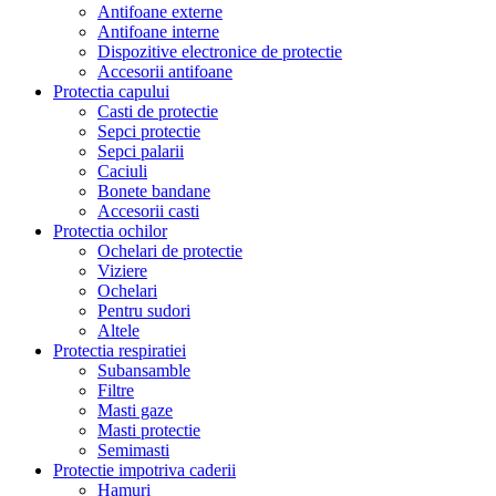
Antifoane externe
Antifoane interne
Dispozitive electronice de protectie
Accesorii antifoane
Protectia capului
Casti de protectie
Sepci protectie
Sepci palarii
Caciuli
Bonete bandane
Accesorii casti
Protectia ochilor
Ochelari de protectie
Viziere
Ochelari
Pentru sudori
Altele
Protectia respiratiei
Subansamble
Filtre
Masti gaze
Masti protectie
Semimasti
Protectie impotriva caderii
Hamuri