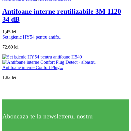
Antifoane interne reutilizabile 3M 1120
34 dB
1,45
lei
Set igienic HY54 pentru antifo...
72,60
lei
Antifoane interne Confort Plug...
1,82
lei
Aboneaza-te la newsletterul nostru