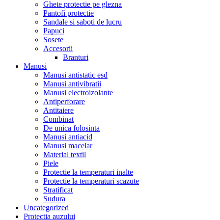
Ghete protectie pe glezna
Pantofi protectie
Sandale si saboti de lucru
Papuci
Sosete
Accesorii
Branturi
Manusi
Manusi antistatic esd
Manusi antivibratii
Manusi electroizolante
Antiperforare
Antitaiere
Combinat
De unica folosinta
Manusi antiacid
Manusi macelar
Material textil
Piele
Protectie la temperaturi inalte
Protectie la temperaturi scazute
Stratificat
Sudura
Uncategorized
Protectia auzului