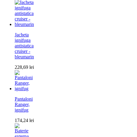
Jacheta
ignifuga
antistatica
cruiser -
bleumarin
228,69
lei
Pantaloni
Ranger,
ignifug
174,24
lei