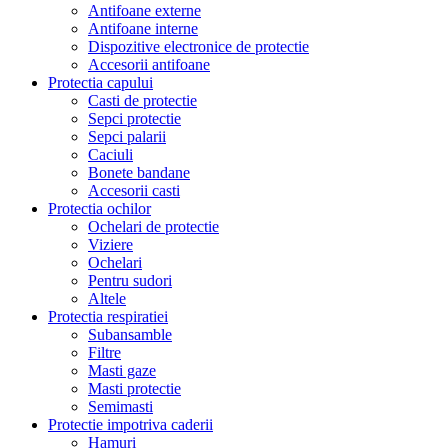
Antifoane externe
Antifoane interne
Dispozitive electronice de protectie
Accesorii antifoane
Protectia capului
Casti de protectie
Sepci protectie
Sepci palarii
Caciuli
Bonete bandane
Accesorii casti
Protectia ochilor
Ochelari de protectie
Viziere
Ochelari
Pentru sudori
Altele
Protectia respiratiei
Subansamble
Filtre
Masti gaze
Masti protectie
Semimasti
Protectie impotriva caderii
Hamuri