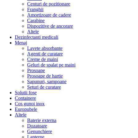
Centuri de pozitionare
Franghii
Amortizoare de cadere
Carabine
Dispozitive de ancorare
Altele
Dezinfectanti medicali
Menaj
Lavete absorbante
Agenti de curatare
Creme de maini
Geluri de spalat pe maini
Prosoape
Prosoape de hartie
Sapunuri, sampoane
Seturi de curatare
Solutii fose
Containere
Cos gunoi inox
Europubele
Altele
Baterie externa
Dozatoare
Genunchiere
Lanterne