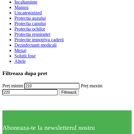
Incaltaminte
Manusi
Uncategorized
Protectia auzului
Protectia capului
Protectia ochilor
Protectia respiratiei
Protectie impotriva caderii
Dezinfectanti medicali
Menaj
Solutii fose
Altele
Filtreaza dupa pret
Preț minim
Preț maxim
Filtrează
Aboneaza-te la newsletterul nostru