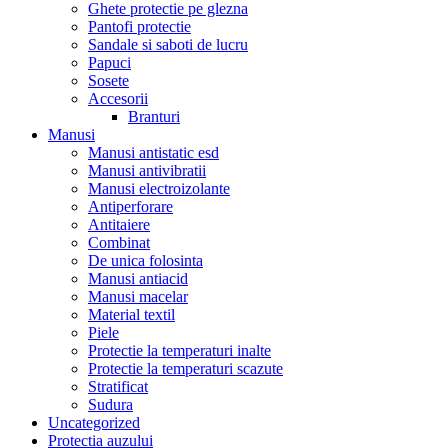
Ghete protectie pe glezna
Pantofi protectie
Sandale si saboti de lucru
Papuci
Sosete
Accesorii
Branturi
Manusi
Manusi antistatic esd
Manusi antivibratii
Manusi electroizolante
Antiperforare
Antitaiere
Combinat
De unica folosinta
Manusi antiacid
Manusi macelar
Material textil
Piele
Protectie la temperaturi inalte
Protectie la temperaturi scazute
Stratificat
Sudura
Uncategorized
Protectia auzului