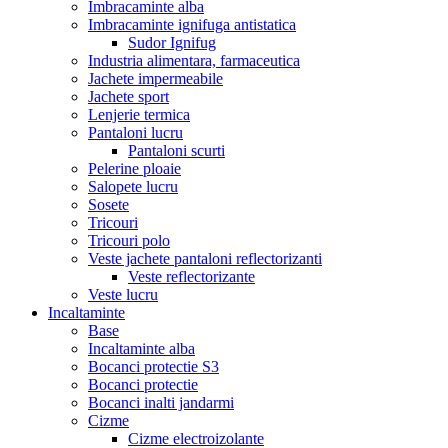
Imbracaminte alba
Imbracaminte ignifuga antistatica
Sudor Ignifug
Industria alimentara, farmaceutica
Jachete impermeabile
Jachete sport
Lenjerie termica
Pantaloni lucru
Pantaloni scurti
Pelerine ploaie
Salopete lucru
Sosete
Tricouri
Tricouri polo
Veste jachete pantaloni reflectorizanti
Veste reflectorizante
Veste lucru
Incaltaminte
Base
Incaltaminte alba
Bocanci protectie S3
Bocanci protectie
Bocanci inalti jandarmi
Cizme
Cizme electroizolante