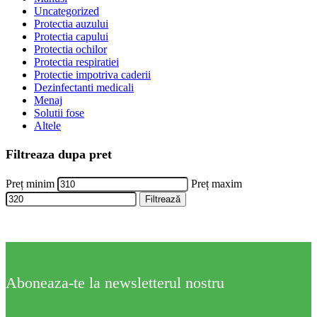
Uncategorized
Protectia auzului
Protectia capului
Protectia ochilor
Protectia respiratiei
Protectie impotriva caderii
Dezinfectanti medicali
Menaj
Solutii fose
Altele
Filtreaza dupa pret
Preț minim
Preț maxim
Filtrează
Aboneaza-te la newsletterul nostru