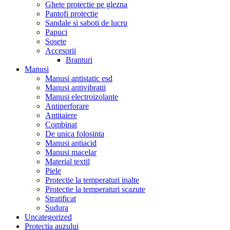
Ghete protectie pe glezna
Pantofi protectie
Sandale si saboti de lucru
Papuci
Sosete
Accesorii
Branturi
Manusi
Manusi antistatic esd
Manusi antivibratii
Manusi electroizolante
Antiperforare
Antitaiere
Combinat
De unica folosinta
Manusi antiacid
Manusi macelar
Material textil
Piele
Protectie la temperaturi inalte
Protectie la temperaturi scazute
Stratificat
Sudura
Uncategorized
Protectia auzului