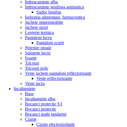
Imbracaminte alba
Imbracaminte ignifuga antistatica
Sudor Ignifug
Industria alimentara, farmaceutica
Jachete impermeabile
Jachete sport
Lenjerie termica
Pantaloni lucru
Pantaloni scurti
Pelerine ploaie
Salopete lucru
Sosete
Tricouri
Tricouri polo
Veste jachete pantaloni reflectorizanti
Veste reflectorizante
Veste lucru
Incaltaminte
Base
Incaltaminte alba
Bocanci protectie S3
Bocanci protectie
Bocanci inalti jandarmi
Cizme
Cizme electroizolante