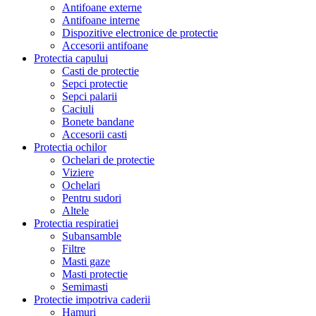
Antifoane externe
Antifoane interne
Dispozitive electronice de protectie
Accesorii antifoane
Protectia capului
Casti de protectie
Sepci protectie
Sepci palarii
Caciuli
Bonete bandane
Accesorii casti
Protectia ochilor
Ochelari de protectie
Viziere
Ochelari
Pentru sudori
Altele
Protectia respiratiei
Subansamble
Filtre
Masti gaze
Masti protectie
Semimasti
Protectie impotriva caderii
Hamuri