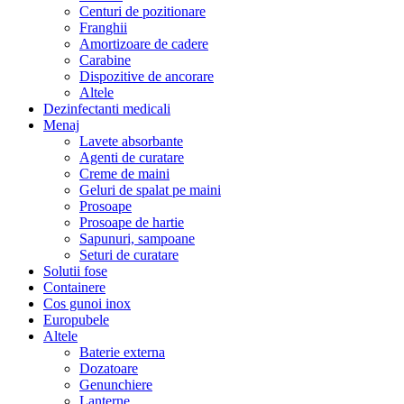
Centuri de pozitionare
Franghii
Amortizoare de cadere
Carabine
Dispozitive de ancorare
Altele
Dezinfectanti medicali
Menaj
Lavete absorbante
Agenti de curatare
Creme de maini
Geluri de spalat pe maini
Prosoape
Prosoape de hartie
Sapunuri, sampoane
Seturi de curatare
Solutii fose
Containere
Cos gunoi inox
Europubele
Altele
Baterie externa
Dozatoare
Genunchiere
Lanterne