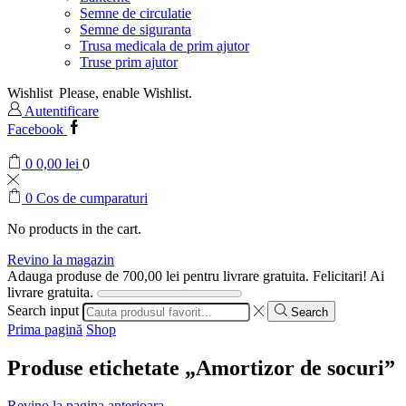
Semne de circulatie
Semne de siguranta
Trusa medicala de prim ajutor
Truse prim ajutor
Wishlist
Please, enable Wishlist.
Autentificare
Facebook
0
0,00
lei
0
0
Cos de cumparaturi
No products in the cart.
Revino la magazin
Adauga produse de
700,00
lei
pentru livrare gratuita.
Felicitari! Ai
livrare gratuita.
Search input
Search
Prima pagină
Shop
Produse etichetate „Amortizor de socuri”
Revino la pagina anterioara