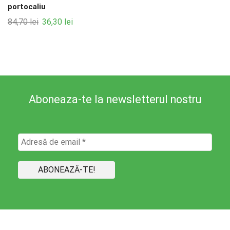
portocaliu
Prețul
Prețul
84,70
lei
36,30
lei
inițial
curent
a
este:
fost:
36,30 lei.
84,70 lei.
Aboneaza-te la newsletterul nostru