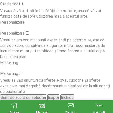
Statistice
Vreau să vă ajut să îmbunătățiți acest site, așa că vă voi
furniza date despre utilizarea mea a acestui site.
Personalizare
Personalizare
Vreau să am cea mai bună experiență pe acest site, așa că
sunt de acord cu salvarea alegerilor mele, recomandarea de
lucruri care mi-ar putea plăcea și modificarea site-ului după
bunul meu plac
Marketing
Marketing
Vreau să văd anunțuri cu ofertele dvs., cupoane și oferte
exclusive, mai degrabă decât anunțuri aleatorii de la alți agenți
de publicitate.
Sunt de acord cu selectia
Inapoi
Inchide
Powered by
WP Full Picture
Acasa
Magazin
Contact
Mai mult