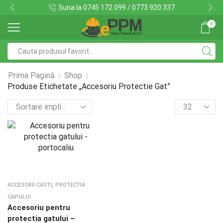
Suna la 0745 172 099 / 0773 920 337
0
Search
input
Prima Pagină
Shop
Produse Etichetate „Accesoriu Protectie Gat”
Products
per
page
,
ACCESORII CASTI
PROTECTIA
CAPULUI
Accesoriu pentru
protectia gatului –