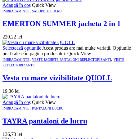
Adaugă în coș
Quick View
,
IMBRACAMINTE
SALOPETE LUCRU
EMERTON SUMMER jacheta 2 in 1
220,22
lei
Selectează opțiunile
Acest produs are mai multe variații. Opțiunile
pot fi alese în pagina produsului.
Quick View
,
,
IMBRACAMINTE
VESTE JACHETE PANTALONI REFLECTORIZANTI
VESTE
REFLECTORIZANTE
Vesta cu mare vizibilitate QUOLL
19,36
lei
Adaugă în coș
Quick View
,
IMBRACAMINTE
PANTALONI LUCRU
TAYRA pantaloni de lucru
136,73
lei