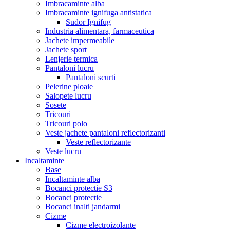
Imbracaminte alba
Imbracaminte ignifuga antistatica
Sudor Ignifug
Industria alimentara, farmaceutica
Jachete impermeabile
Jachete sport
Lenjerie termica
Pantaloni lucru
Pantaloni scurti
Pelerine ploaie
Salopete lucru
Sosete
Tricouri
Tricouri polo
Veste jachete pantaloni reflectorizanti
Veste reflectorizante
Veste lucru
Incaltaminte
Base
Incaltaminte alba
Bocanci protectie S3
Bocanci protectie
Bocanci inalti jandarmi
Cizme
Cizme electroizolante