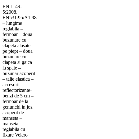
EN 1149-
5:2008,
EN531:95/A1:98
– lungime
reglabila –
fermoar – doua
buzunare cu
clapeta atasate
pe piept – doua
buzunare cu
clapeta si gaica
la spate –
buzunar acoperit
– talie elastica –
accesorii
reflectorizante-
benzi de 5 cm –
fermoar de la
genunchi in jos,
acoperit de
manseta –
manseta
reglabila cu
fixare Velcro