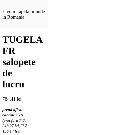
Livrare rapida oriunde
in Romania
TUGELA
FR
salopete
de
lucru
784,41
lei
pretul afisat
contine TVA
(pret fara TVA:
648.27 lei, TVA:
136.14 lei)