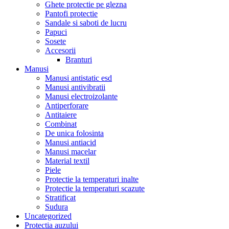
Ghete protectie pe glezna
Pantofi protectie
Sandale si saboti de lucru
Papuci
Sosete
Accesorii
Branturi
Manusi
Manusi antistatic esd
Manusi antivibratii
Manusi electroizolante
Antiperforare
Antitaiere
Combinat
De unica folosinta
Manusi antiacid
Manusi macelar
Material textil
Piele
Protectie la temperaturi inalte
Protectie la temperaturi scazute
Stratificat
Sudura
Uncategorized
Protectia auzului