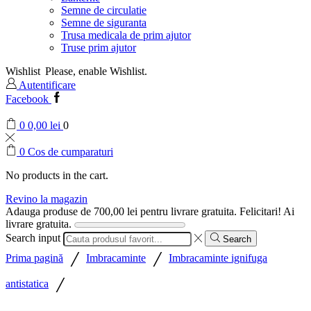
Semne de circulatie
Semne de siguranta
Trusa medicala de prim ajutor
Truse prim ajutor
Wishlist
Please, enable Wishlist.
Autentificare
Facebook
0
0,00
lei
0
0
Cos de cumparaturi
No products in the cart.
Revino la magazin
Adauga produse de
700,00
lei
pentru livrare gratuita.
Felicitari! Ai
livrare gratuita.
Search input
Search
/
/
Prima pagină
Imbracaminte
Imbracaminte ignifuga
/
antistatica