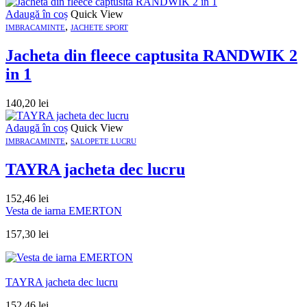
Adaugă în coș
Quick View
,
IMBRACAMINTE
JACHETE SPORT
Jacheta din fleece captusita RANDWIK 2
in 1
140,20
lei
Adaugă în coș
Quick View
,
IMBRACAMINTE
SALOPETE LUCRU
TAYRA jacheta dec lucru
152,46
lei
Vesta de iarna EMERTON
157,30
lei
TAYRA jacheta dec lucru
152,46
lei