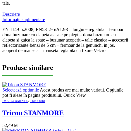
tale.
Descriere
Informații suplimentare
EN 1149-5:2008, EN531:95/A1:98 – lungime reglabila – fermoar –
doua buzunare cu clapeta atasate pe piept – doua buzunare cu
clapeta si gaica la spate – buzunar acoperit – talie elastica – accesorii
reflectorizante-benzi de 5 cm – fermoar de la genunchi in jos,
acoperit de manseta – manseta reglabila cu fixare Velcro
Produse similare
Selectează opțiunile
Acest produs are mai multe variații. Opțiunile
pot fi alese în pagina produsului.
Quick View
,
IMBRACAMINTE
TRICOURI
Tricou STANMORE
52,49
lei