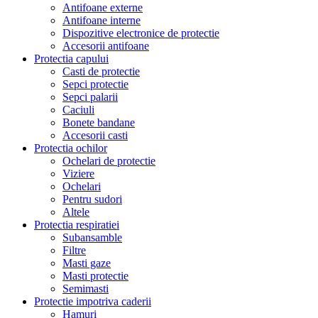
Antifoane externe
Antifoane interne
Dispozitive electronice de protectie
Accesorii antifoane
Protectia capului
Casti de protectie
Sepci protectie
Sepci palarii
Caciuli
Bonete bandane
Accesorii casti
Protectia ochilor
Ochelari de protectie
Viziere
Ochelari
Pentru sudori
Altele
Protectia respiratiei
Subansamble
Filtre
Masti gaze
Masti protectie
Semimasti
Protectie impotriva caderii
Hamuri