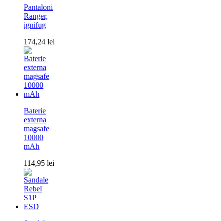
Pantaloni
Ranger,
ignifug
174,24
lei
Baterie
externa
magsafe
10000
mAh
114,95
lei