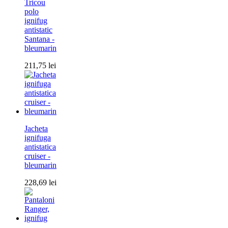
Tricou
polo
ignifug
antistatic
Santana -
bleumarin
211,75
lei
Jacheta
ignifuga
antistatica
cruiser -
bleumarin
228,69
lei