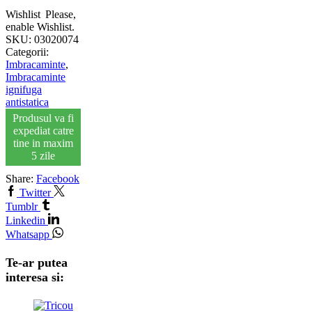
Wishlist
Please,
enable Wishlist.
SKU:
03020074
Categorii:
Imbracaminte
,
Imbracaminte
ignifuga
antistatica
Produsul va fi
expediat catre
tine in maxim
5 zile
Share:
Facebook
Twitter
Tumblr
Linkedin
Whatsapp
Te-ar putea
interesa si: