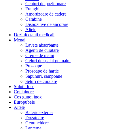
Centuri de pozitionare
Franghii
Amortizoare de cadere
Carabine
Dispozitive de ancorare
Altele
Dezinfectanti medicali
Menaj
Lavete absorbante
Agenti de curatare
Creme de maini
Geluri de spalat pe maini
Prosoape
Prosoape de hartie
Sapunuri, sampoane
Seturi de curatare
Solutii fose
Containere
Cos gunoi inox
Europubele
Altele
Baterie externa
Dozatoare
Genunchiere
Lanterne