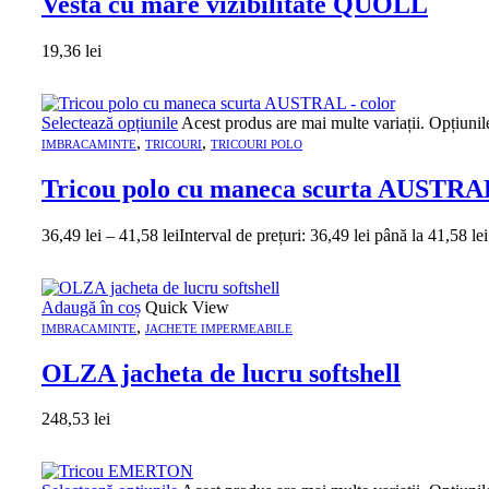
Vesta cu mare vizibilitate QUOLL
19,36
lei
Selectează opțiunile
Acest produs are mai multe variații. Opțiunil
,
,
IMBRACAMINTE
TRICOURI
TRICOURI POLO
Tricou polo cu maneca scurta AUSTRAL
36,49
lei
–
41,58
lei
Interval de prețuri: 36,49 lei până la 41,58 lei
Adaugă în coș
Quick View
,
IMBRACAMINTE
JACHETE IMPERMEABILE
OLZA jacheta de lucru softshell
248,53
lei