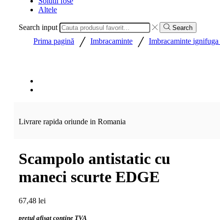
Solutii fose
Altele
Search input
Search
/
/
Prima pagină
Imbracaminte
Imbracaminte ignifuga a
Livrare rapida oriunde in Romania
Scampolo antistatic cu
maneci scurte EDGE
67,48
lei
pretul afisat contine TVA