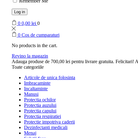
Remember Me
Log in
0
0,00
lei
0
0
Cos de cumparaturi
No products in the cart.
Revino la magazin
Adauga produse de
700,00
lei
pentru livrare gratuita.
Felicitari! A
Toate categoriile
Articole de unica folosinta
Imbracaminte
Incaltaminte
Manusi
Protectia ochilor
Protectia auzului
Protectia capului
Protectia respiratiei
Protectie impotriva caderii
Dezinfectanti medicali
Menaj