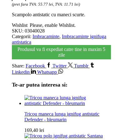
(pret fara TVA: 55.77 lei, TVA: 11.71 lei)
Scampolo antistatic cu maneci scurte.
Wishlist
Please, enable Wishlist.
SKU:
03040028
Categorii:
Imbracaminte
,
Imbracaminte ignifuga
antistatica
Produsul va fi expediat catre tine in maxim 5
zile
Share:
Facebook
Twitter
Tumblr
Linkedin
Whatsapp
Te-ar putea interesa si:
Tricou maneca lunga ignifug antistatic
Defender - bleumarin
169,40
lei