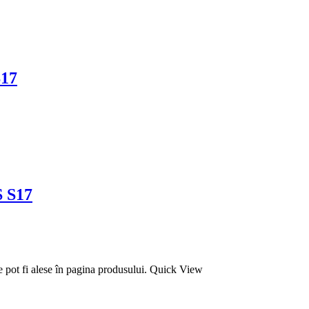
S17
S S17
e pot fi alese în pagina produsului.
Quick View