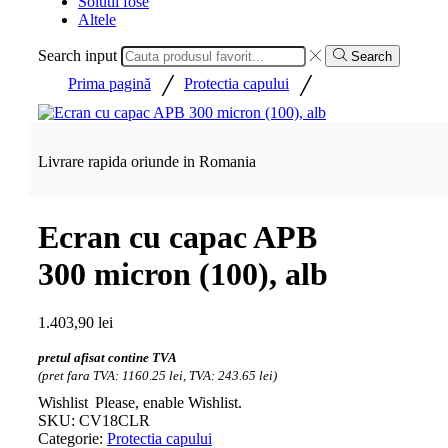
Solutii fose
Altele
Search input
Search
/
/
Prima pagină
Protectia capului
Livrare rapida oriunde in Romania
Ecran cu capac APB
300 micron (100), alb
1.403,90
lei
pretul afisat contine TVA
(pret fara TVA: 1160.25 lei, TVA: 243.65 lei)
Wishlist
Please, enable Wishlist.
SKU:
CV18CLR
Categorie:
Protectia capului