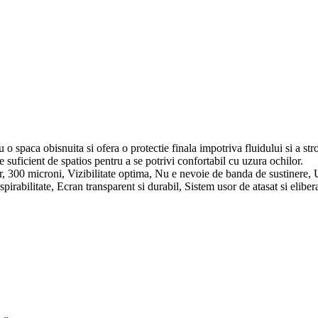
 o spaca obisnuita si ofera o protectie finala impotriva fluidului si a str
te suficient de spatios pentru a se potrivi confortabil cu uzura ochilor.
, 300 microni, Vizibilitate optima, Nu e nevoie de banda de sustinere, Us
respirabilitate, Ecran transparent si durabil, Sistem usor de atasat si elib