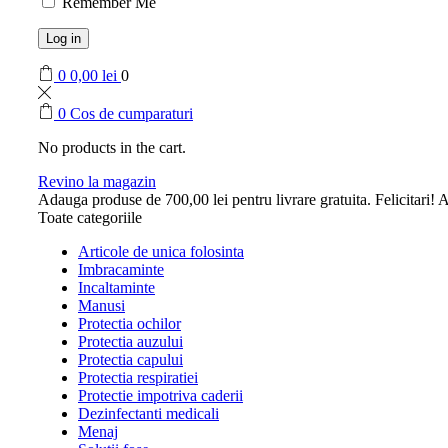
Remember Me
Log in
0
0,00
lei
0
0
Cos de cumparaturi
No products in the cart.
Revino la magazin
Adauga produse de
700,00
lei
pentru livrare gratuita.
Felicitari! A
Toate categoriile
Articole de unica folosinta
Imbracaminte
Incaltaminte
Manusi
Protectia ochilor
Protectia auzului
Protectia capului
Protectia respiratiei
Protectie impotriva caderii
Dezinfectanti medicali
Menaj