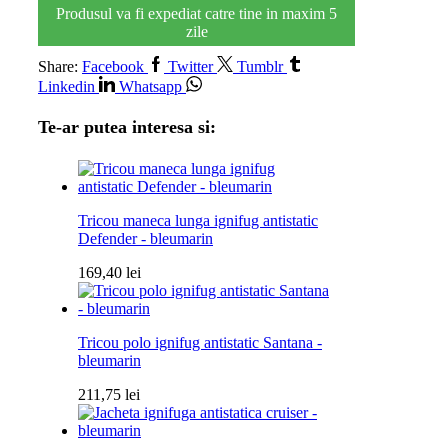
Produsul va fi expediat catre tine in maxim 5
zile
Share:
Facebook
Twitter
Tumblr
Linkedin
Whatsapp
Te-ar putea interesa si:
Tricou maneca lunga ignifug antistatic
Defender - bleumarin
169,40
lei
Tricou polo ignifug antistatic Santana -
bleumarin
211,75
lei