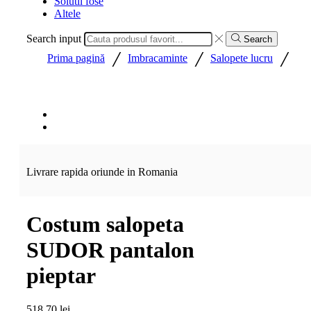
Solutii fose
Altele
Search input
Search
/
/
/
Prima pagină
Imbracaminte
Salopete lucru
Livrare rapida oriunde in Romania
Costum salopeta
SUDOR pantalon
pieptar
518,70
lei