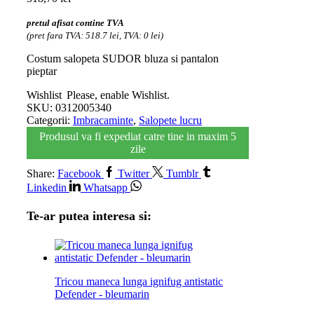
pretul afisat contine TVA
(pret fara TVA: 518.7 lei, TVA: 0 lei)
Costum salopeta SUDOR bluza si pantalon
pieptar
Wishlist
Please, enable Wishlist.
SKU:
0312005340
Categorii:
Imbracaminte
,
Salopete lucru
Produsul va fi expediat catre tine in maxim 5
zile
Share:
Facebook
Twitter
Tumblr
Linkedin
Whatsapp
Te-ar putea interesa si:
Tricou maneca lunga ignifug antistatic
Defender - bleumarin