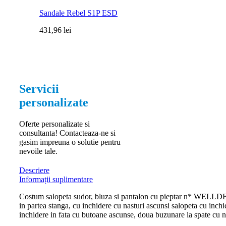
Sandale Rebel S1P ESD
431,96
lei
Servicii
personalizate
Oferte personalizate si
consultanta! Contacteaza-ne si
gasim impreuna o solutie pentru
nevoile tale.
Descriere
Informații suplimentare
Costum salopeta sudor, bluza si pantalon cu pieptar n* WELLDER *
in partea stanga, cu inchidere cu nasturi ascunsi salopeta cu inchid
inchidere in fata cu butoane ascunse, doua buzunare la spate cu nas