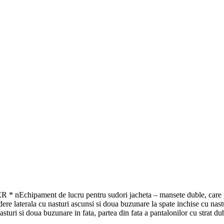
 nEchipament de lucru pentru sudori jacheta – mansete duble, care pot 
ere laterala cu nasturi ascunsi si doua buzunare la spate inchise cu nastu
turi si doua buzunare in fata, partea din fata a pantalonilor cu strat du