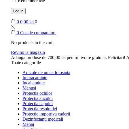
Remember Me
Log in
0
0,00
lei
0
0
Cos de cumparaturi
No products in the cart.
Revino la magazin
Adauga produse de
700,00
lei
pentru livrare gratuita.
Felicitari! A
Toate categoriile
Articole de unica folosinta
Imbracaminte
Incaltaminte
Manusi
Protectia ochilor
Protectia auzului
Protectia capului
Protectia respiratiei
Protectie impotriva caderii
Dezinfectanti medicali
Menaj